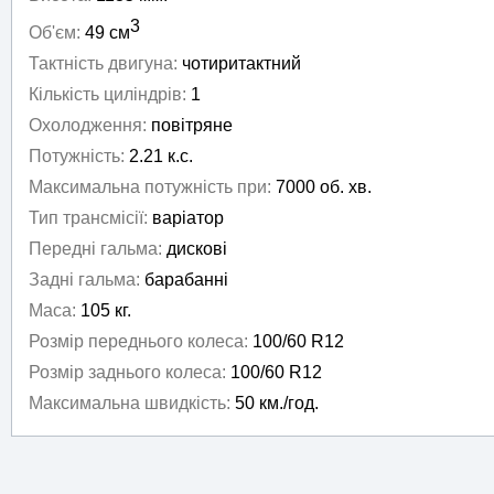
3
Об'єм:
49 см
Тактність двигуна:
чотиритактний
Кількість циліндрів:
1
Охолодження:
повітряне
Потужність:
2.21 к.с.
Максимальна потужність при:
7000 об. хв.
Тип трансмісії:
варіатор
Передні гальма:
дискові
Задні гальма:
барабанні
Маса:
105 кг.
Розмір переднього колеса:
100/60 R12
Розмір заднього колеса:
100/60 R12
Максимальна швидкість:
50 км./год.