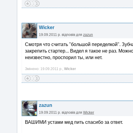
Wicker
19.09.2011 р.
відповів для
zazun
Смотря что считать "большой переделкой". Зубч
закрепить стартер... Видел я такое не раз. Можн
неизвестно, проспорил ты, или нет.
Змінено: 19.09.2011 р.,
Wicker
zazun
19.09.2011 р.
відповів для
Wicker
ВАШИМИ устами мед пить спасибо за ответ.