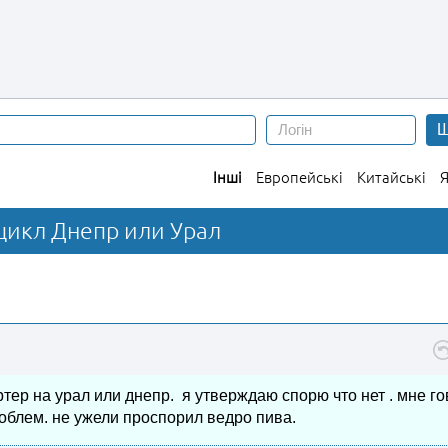
Ш
Інші
Европейські
Китайські
Я
цикл Днепр или Урал
тер на урал или днепр. я утверждаю спорю что нет . мне г
роблем. не ужели проспорил ведро пива.