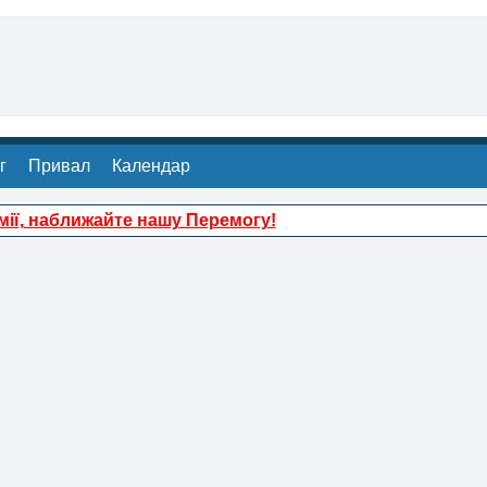
г
Привал
Календар
ії, наближайте нашу Перемогу!