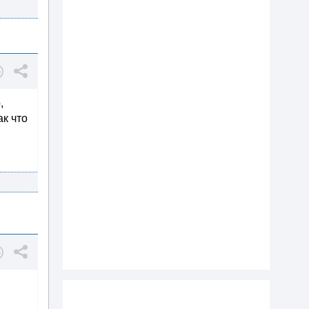
,
ак что