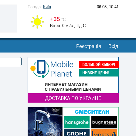
Погода:
Київ
06.08, 10:41
+35
°С
Вітер: 0 м./с., Пд-С
Реєстрація
Вхід