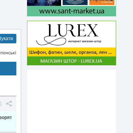
укати
понські
оворят