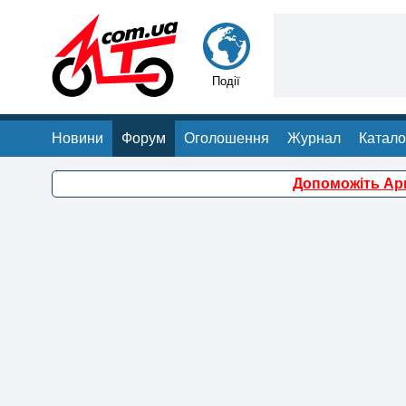
Події
Новини
Форум
Оголошення
Журнал
Катало
Допоможіть Арм