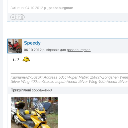
Змінено: 04.10.2012 р.,
pashaburgman
Speedy
06.10.2012 р.
відповів для
pashaburgman
Ты?
Карпаты2>Suzuki Address 50cc>Viper Matrix 150cc>Zongshen Winn
Silver Wing 400cc>Suzuki sepia>Honda Silver Wing 400>Honda Silve
Прикріплені зображення