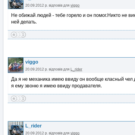
20.09.2012 р.
відповів для
viggo
Не обижай людей - тебе горело и он помог.Никто не ви
ней делать.
viggo
20.09.2012 р.
відповів для
L_rider
Да я не механика имею ввиду он вообще класный чел д
я ему звоню я имею ввиду продавателя.
L_rider
20.09.2012 р.
відповів для
viggo