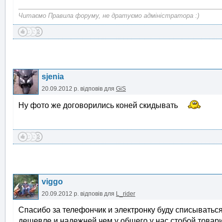
Читаємо Правила форуму, не дратуємо адміністратора :)
sjenia
20.09.2012 р.
відповів для
GiS
Ну фото же договорились коней скидывать
viggo
20.09.2012 р.
відповів для
L_rider
Спасибо за телефончик и электронку буду списываться
дешевле и надежней чем у общего у нас стобой товарищ