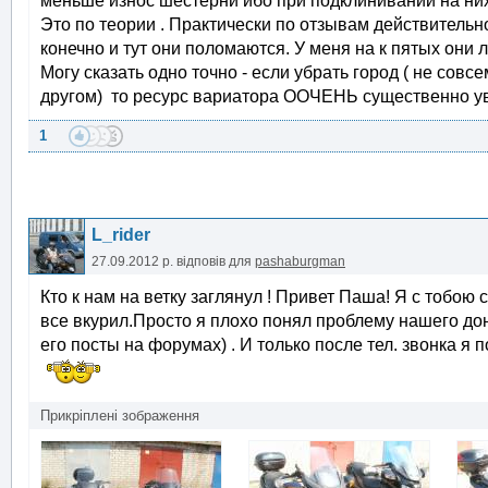
меньше износ шестерни ибо при подклинивании на них
Это по теории . Практически по отзывам действительн
конечно и тут они поломаются. У меня на к пятых они 
Могу сказать одно точно - если убрать город ( не совс
другом) то ресурс вариатора ООЧЕНЬ существенно уве
1
L_rider
27.09.2012 р.
відповів для
pashaburgman
Кто к нам на ветку заглянул ! Привет Паша! Я с тобою 
все вкурил.Просто я плохо понял проблему нашего дон
его посты на форумах) . И только после тел. звонка я
Прикріплені зображення