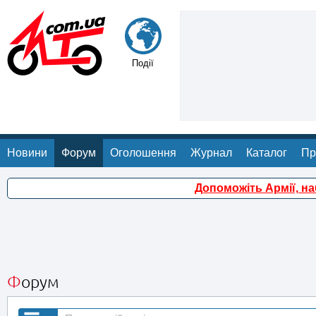
Події
Новини
Форум
Оголошення
Журнал
Каталог
Пр
Допоможіть Армії, н
Форум