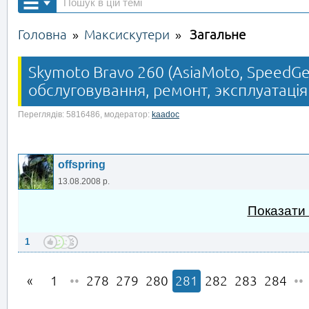
Головна
Максискутери
Загальне
»
»
Skymoto Bravo 260 (AsiaMoto, SpeedGea
обслуговування, ремонт, эксплуатація
Переглядів: 5816486, модератор:
kaadoc
offspring
13.08.2008 р.
Показати
1
1
••
278
279
280
281
282
283
284
••