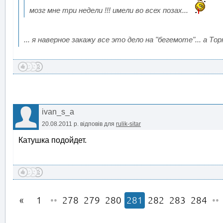
мозг мне три недели !!! имели во всех позах...
... я наверное закажу все это дело на "бегемоте"... а Т
ivan_s_a
20.08.2011 р.
відповів для
rulik-sitar
Катушка подойдет.
1
••
278
279
280
281
282
283
284
••