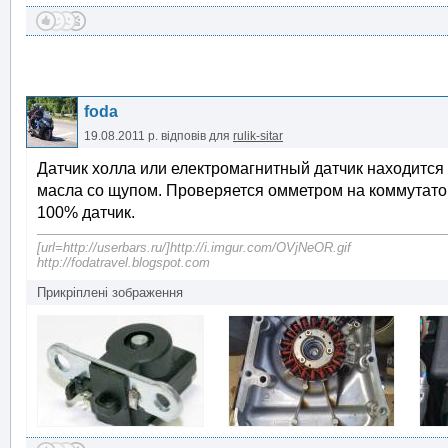
foda
19.08.2011 р.
відповів для
rulik-sitar
Датчик холла или електромагнитный датчик находится 
масла со щупом. Проверяется омметром на коммутатор
100% датчик.
[url=http://userbars.ru/]http://i.imgur.com/OVjNeOR.gif
http://fodatravel.blogspot.com
Прикріплені зображення