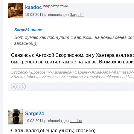
модератор теми
kaadoc
19.08.2011 р.
відповів для
Sarge24
Вот думаю как поступит с вариком...на новый денег о
запасной)))
Свяжись с Антохой Скорпионом, он у Хантера взял вари
быстренько выхватил там же на запас. Возможно варик
Szczecin->Дрогобыч->Караганда->Сарань->Алма-Ата->Капчагай->А
>Szekesfehervar->Каменка->Запорожье->Tanvald->Jablonec nad Niso
Sarge24
19.08.2011 р.
відповів для
kaadoc
Связывался,обещал узнать) спасибо)