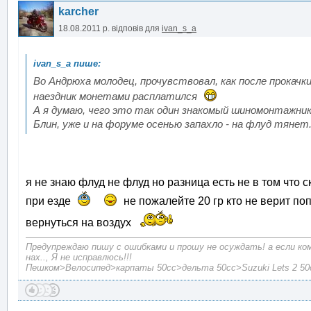
karcher
18.08.2011 р.
відповів для
ivan_s_a
Во Андрюха молодец, прочувствовал, как после прокачки
наездник монетами расплатился
А я думаю, чего это так один знакомый шиномонтажник 
Блин, уже и на форуме осенью запахло - на флуд тянет
я не знаю флуд не флуд но разница есть не в том что с
при езде
не пожалейте 20 гр кто не верит п
вернуться на воздух
Предупреждаю пишу с ошибками и прошу не осуждать! а если ко
нах.., Я не исправлюсь!!!
Пешком>Велосипед>карпаты 50сc>дельта 50сс>Suzuki Lets 2 50c