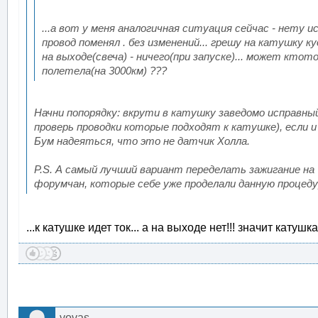
...a вот у меня аналогичная ситуация сейчас - нету ис
провод поменял . без изменений... грешу на катушку к
на выходе(свеча) - ничего(при запуске)... может ктот
полетела(на 3000км) ???
Начни попорядку: вкрути в катушку заведомо исправны
проверь проводки которые подходят к катушке), если 
Бум надеяться, что это не датчик Холла.
P.S. А самый лучший вариант переделать зажигание на
форумчан, которые себе уже проделали данную процеду
...к катушке идет ток... а на выходе нет!!! значит катуш
vovas