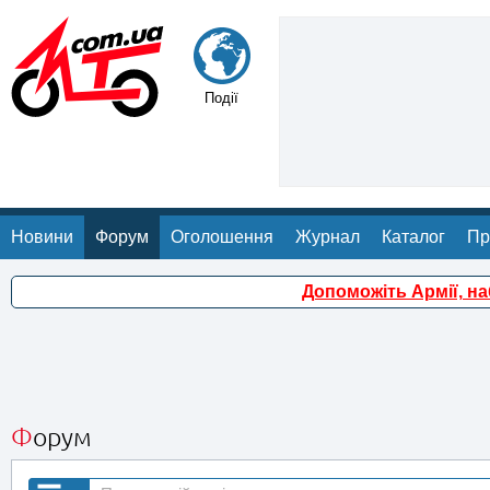
Події
Новини
Форум
Оголошення
Журнал
Каталог
Пр
Допоможіть Армії, н
Форум