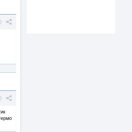
тик
 термо