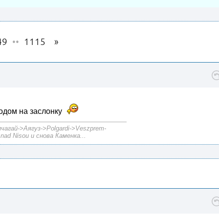
49
••
1115
водом на заслонку
агай->Аягуз->Polgardi->Veszprem-
nad Nisou и снова Каменка...