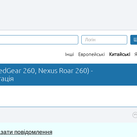
Ш
Інші
Европейські
Китайські
Я
dGear 260, Nexus Roar 260) -
ація
зати повідомлення