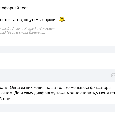
тофорнвй тест.
 поток газов, ощутимых рукой
агай->Аягуз->Polgardi->Veszprem-
nad Nisou и снова Каменка...
рагм. Одна из них копия наша только меньше,а фиксаторы
етом. Да и саму диафрагму тоже можно ставить,у меня кс
ботает.