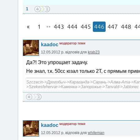
1
1
••
443
444
445
446
447
448
4
модератор теми
kaadoc
12.05.2012 р.
відповів для
krab23
Да?! Это упрощает задачу.
Не знал, т.к. 50сс юзал только 2Т, с прямым при
Szczecin->Дрогобыч->Караганда->Сарань->Алма-Ата->Капч
>Szekesfehervar->Каменка->Запорожье->Tanvald->Jablonec 
модератор теми
kaadoc
12.05.2012 р.
відповів для
whiteman