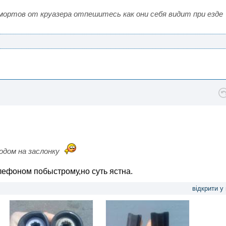
мортов от круазера отпешитесь как они себя видит при езде
водом на заслонку
лефоном побыстрому,но суть ястна.
відкрити у