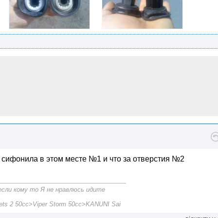
е сифонила в этом месте №1 и что за отверстия №2
если кому то Я не нравлюсь идите
s 2 50cc>Viper Storm 50cc>KANUNI Sai