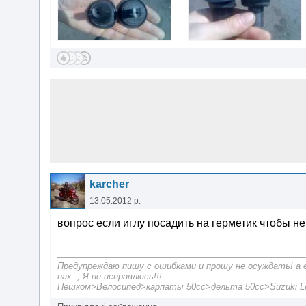
karcher
13.05.2012 р.
вопрос если иглу посадить на герметик чтобы н
Предупреждаю пишу с ошибками и прошу не осуждать! а 
нах.., Я не исправлюсь!!!
Пешком>Велосипед>карпаты 50сc>дельта 50сс>Suzuki Let