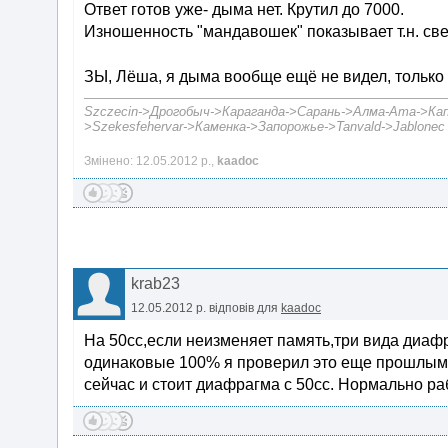
Ответ готов уже- дыма нет. Крутил до 7000.
Изношенность "мандавошек" показывает т.н. све
ЗЫ, Лёша, я дыма вообще ещё не видел, только
Szczecin->Дрогобыч->Караганда->Сарань->Алма-Ата->Капч
>Szekesfehervar->Каменка->Запорожье->Tanvald->Jablonec 
Змінено: 12.05.2012 р.,
kaadoc
krab23
12.05.2012 р.
відповів для
kaadoc
На 50сс,если неизменяет память,три вида диаф
одинаковые 100% я проверил это еще прошлым л
сейчас и стоит диафрагма с 50сс. Нормально ра