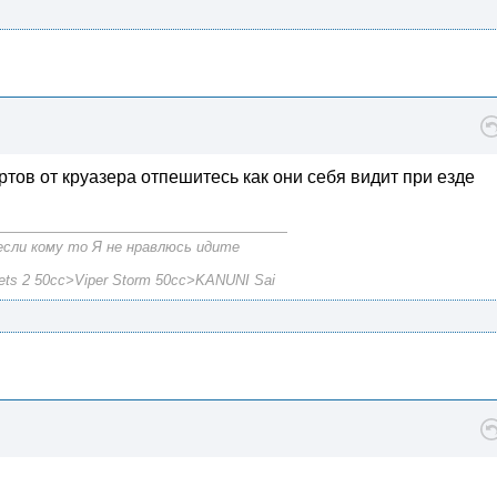
ртов от круазера отпешитесь как они себя видит при езде
если кому то Я не нравлюсь идите
s 2 50cc>Viper Storm 50cc>KANUNI Sai