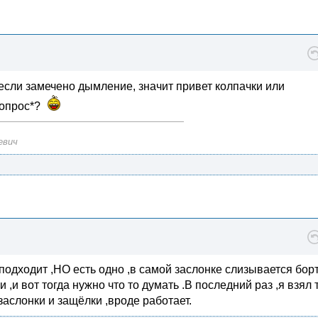
если замечено дымление, значит привет колпачки или
вопрос*?
евич
ё подходит ,НО есть одно ,в самой заслонке слизывается бор
,и вот тогда нужно что то думать .В последний раз ,я взял
заслонки и защёлки ,вроде работает.