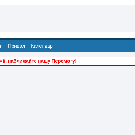
г
Привал
Календар
ії, наближайте нашу Перемогу!