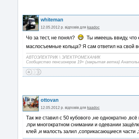
whiteman
12.05.2012 р.
відповів для
kaadoc
Чо за тест, не понял?
Ты имеешь ввиду, что 
маслосъемные кольца? Я сам ответил на свой 
АВТОЭЛЕКТРИК \ ЭЛЕКТРОМЕХАНИК
Сообщество пенсионеров 19+ (закрытая ветка) Анатоль
ottovan
12.05.2012 р.
відповів для
kaadoc
Так же ставил с 50 кубового ,не однократно ,вс
,при многократном снимании и одевании защёлки 
клей ,и малость залил ,соприкасающиеся части ,