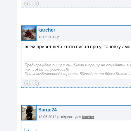
karcher
13.05.2012 р.
всем привет дета ктото писал про установку амо
Предупреждаю пишу с ошибками и прошу не осуждать! а 
нах.., Я не исправлюсь!!!
Пешком>Велосипед>карпаты 50сc>дельта 50сс>Suzuki Let
Sarge24
13.05.2012 р.
відповів для
karcher