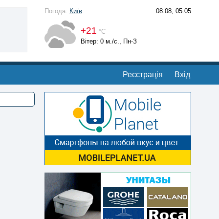
Погода:
Київ
08.08, 05:05
+21
°С
Вітер: 0 м./с., Пн-З
Реєстрація
Вхід