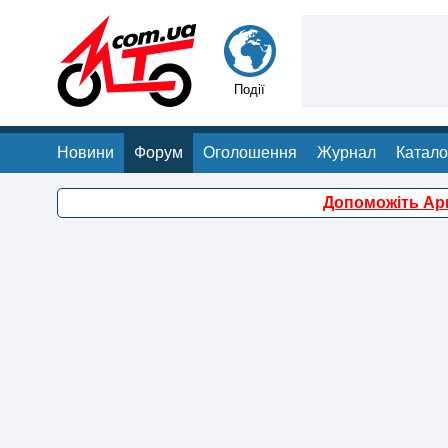
Події
Новини
Форум
Оголошення
Журнал
Катало
Допоможіть Арм