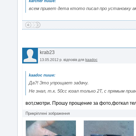
всем привет дета ктото писал про установку а
krab23
13.05.2012 р.
відповів для
kaadoc
Да?! Это упрощает задачу.
Не знал, т.к. 50сс юзал только 2Т, с прямым при
вот,смотри. Прошу прощение за фото,фоткал те
Прикріплені зображення