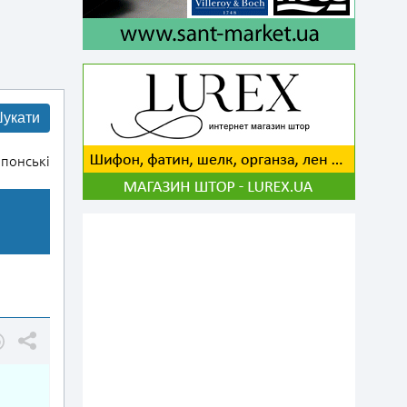
укати
понські