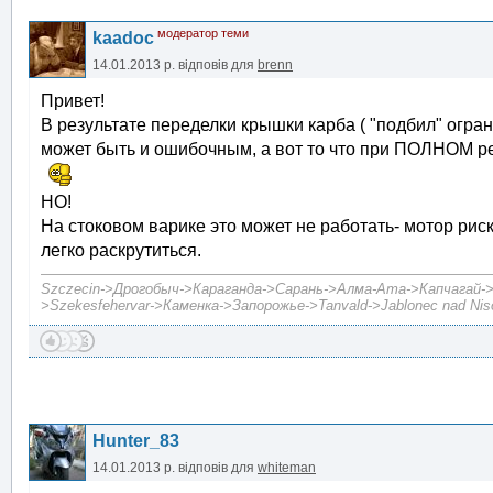
модератор теми
kaadoc
14.01.2013 р.
відповів для
brenn
Привет!
В результате переделки крышки карба ( "подбил" ограни
может быть и ошибочным, а вот то что при ПОЛНОМ ре
НО!
На стоковом варике это может не работать- мотор риск
легко раскрутиться.
Szczecin->Дрогобыч->Караганда->Сарань->Алма-Ата->Капчагай->А
>Szekesfehervar->Каменка->Запорожье->Tanvald->Jablonec nad Niso
Hunter_83
14.01.2013 р.
відповів для
whiteman