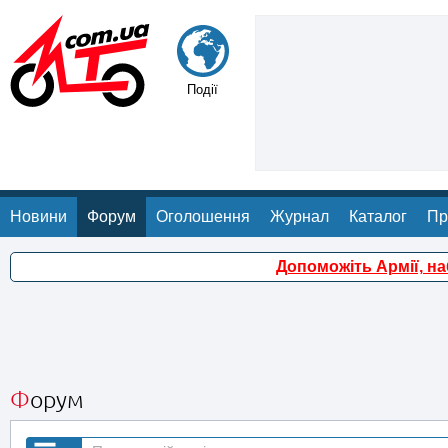
Події
Новини
Форум
Оголошення
Журнал
Каталог
Пр
Допоможіть Армії, н
Форум