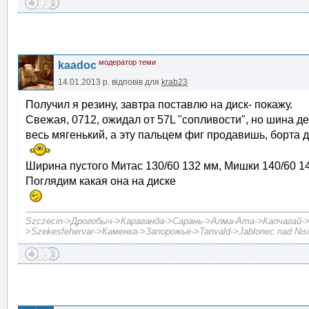
модератор теми
kaadoc
14.01.2013 р.
відповів для
krab23
Получил я резину, завтра поставлю на диск- покажу.
Свежая, 0712, ожидал от 57L "сопливости", но шина д
весь мягенький, а эту пальцем фиг продавишь, борта 
Ширина пустого Митас 130/60 132 мм, Мишки 140/60 1
Поглядим какая она на диске
Szczecin->Дрогобыч->Караганда->Сарань->Алма-Ата->Капчагай->А
>Szekesfehervar->Каменка->Запорожье->Tanvald->Jablonec nad Niso