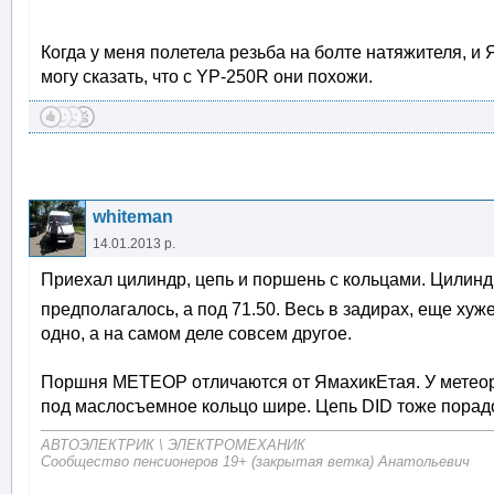
Когда у меня полетела резьба на болте натяжителя, и 
могу сказать, что с YP-250R они похожи.
whiteman
14.01.2013 р.
Приехал цилиндр, цепь и поршень с кольцами. Цилиндр
предполагалось, а под 71.50. Весь в задирах, еще ху
одно, а на самом деле совсем другое.
Поршня МЕТЕОР отличаются от ЯмахикЕтая. У метеора
под маслосъемное кольцо шире. Цепь DID тоже порад
АВТОЭЛЕКТРИК \ ЭЛЕКТРОМЕХАНИК
Сообщество пенсионеров 19+ (закрытая ветка) Анатольевич