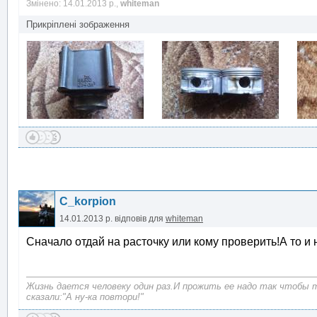
Змінено: 14.01.2013 р.,
whiteman
Прикріплені зображення
C_korpion
14.01.2013 р.
відповів для
whiteman
Сначало отдай на расточку или кому проверить!А то 
Жизнь дается человеку один раз.И прожить ее надо так чтобы 
сказали:"А ну-ка повтори!"