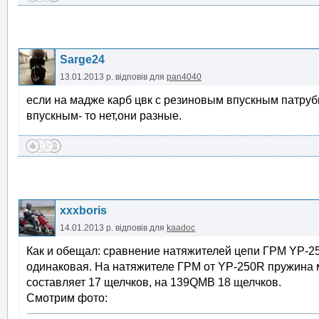
Sarge24
13.01.2013 р.
відповів для
pan4040
если на мадже карб цвк с резиновым впускным патруб
впускным- то нет,они разные.
xxxboris
14.01.2013 р.
відповів для
kaadoc
Как и обещал: сравнение натяжителей цепи ГРМ YP-2
одинаковая. На натяжителе ГРМ от YP-250R пружина м
составляет 17 щелчков, на 139QMB 18 щелчков.
Смотрим фото: