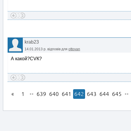
krab23
14.01.2013 р.
відповів для
ottovan
А какой?CVК?
1
••
639
640
641
642
643
644
645
••