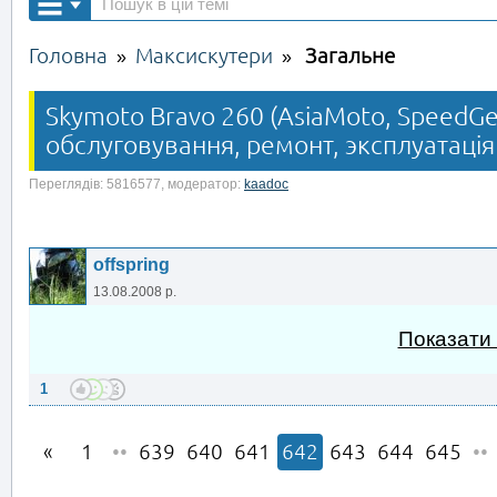
Головна
Максискутери
Загальне
»
»
Skymoto Bravo 260 (AsiaMoto, SpeedGea
обслуговування, ремонт, эксплуатація
Переглядів: 5816577, модератор:
kaadoc
offspring
13.08.2008 р.
Показати
1
1
••
639
640
641
642
643
644
645
••