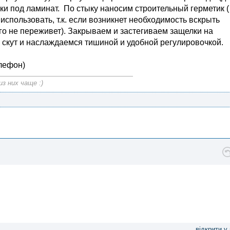
ки под ламинат. По стыку наносим строительный герметик (
спользовать, т.к. если возникнет необходимость вскрыть
го не переживет). Закрываем и застегиваем защелки на
 скут и наслаждаемся тишиной и удобной регулировочкой.
елефон)
з них чаще :)
відкрити у