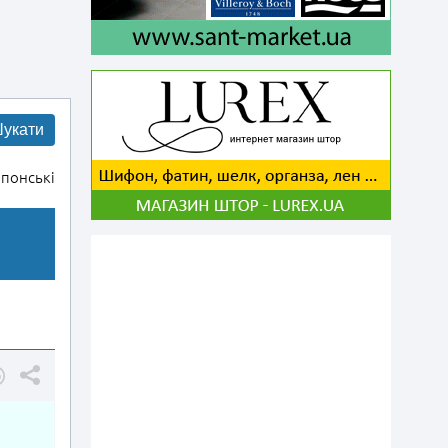
укати
понські