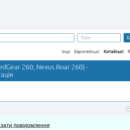
Ш
Інші
Европейські
Китайські
Я
dGear 260, Nexus Roar 260) -
ація
зати повідомлення