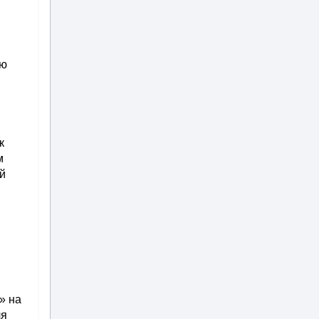
ую
к
м
й
» на
ля