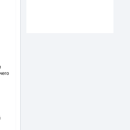
и
чего
й