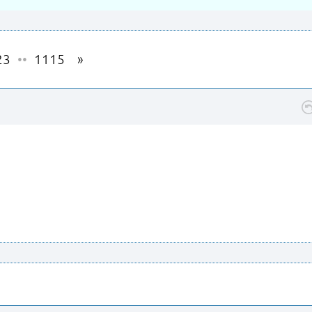
23
••
1115