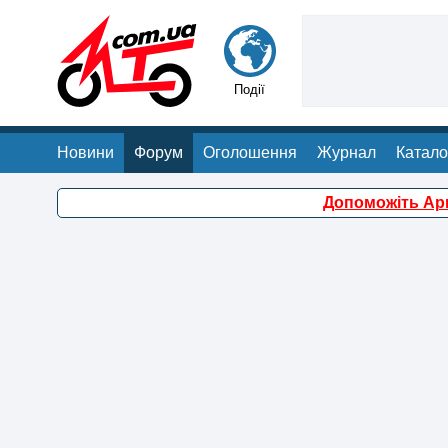
Події
Новини
Форум
Оголошення
Журнал
Катало
Допоможіть Арм