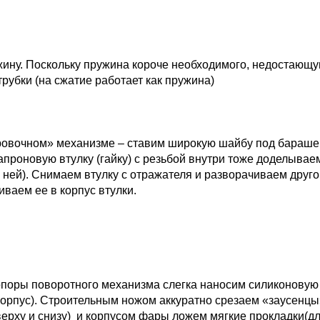
жину. Поскольку пружина короче необходимого, недостающ
рубки (на сжатие работает как пружина)
ировочном» механизме – ставим широкую шайбу под бараше
Капроновую втулку (гайку) с резьбой внутри тоже доделывае
 ней). Снимаем втулку с отражателя и разворачиваем друго
иваем ее в корпус втулки.
поры поворотного механизма слегка наносим силиконовую
 корпус). Строительным ножом аккуратно срезаем «заусенцы
верху и снизу) и корпусом фары ложем мягкие прокладки(д