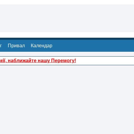
г
Привал
Календар
ії, наближайте нашу Перемогу!