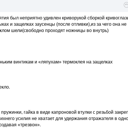
ятия был неприятно удивлен криворукой сборкой кривоглаз
ках и защелках заусенцы (после отливки),из за чего она не
еклом шели(свободно проходят ножницы во внутрь)
еньким винтикам и «ляпухам» термоклея на защелках
екло.
 пружинки, гайка в виде капроновой втулки с резьбой закре
ихнего усилия не хватает для удержания отражателя в одн
создавая «трезвон».