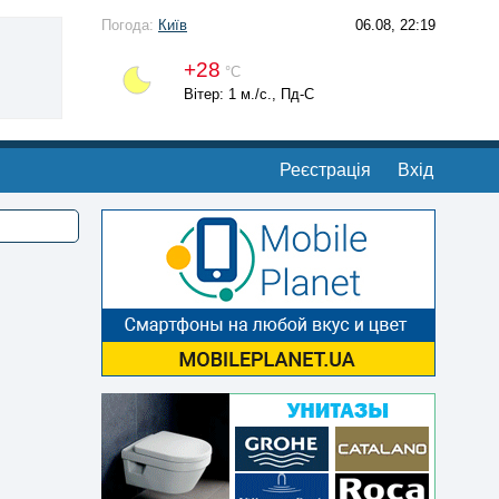
Погода:
Київ
06.08, 22:19
+28
°С
Вітер: 1 м./с., Пд-С
Реєстрація
Вхід