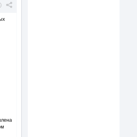
ых
плена
ом