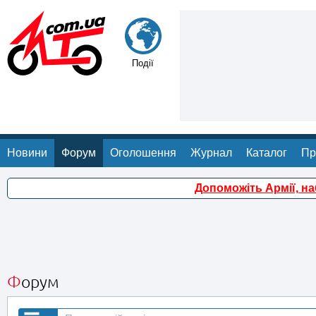
Події
Новини
Форум
Оголошення
Журнал
Каталог
Пр
Допоможіть Армії, н
Форум