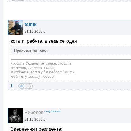
tsinik
21.11.2015 р.
кстати, ребята, а ведь сегодня
Любіть Україну, як сонце, любіть,
як вітер, і трави, і води,
в годину щасливу і в радості мить,
любіть у годину негоди!
1
видалений
Риболов
21.11.2015 р.
Звернення президента: