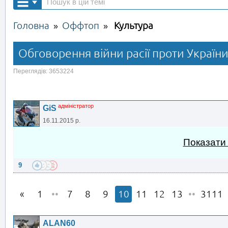
Головна
Оффтоп
Культура
»
»
Обговорення війни расії проти Україн
Переглядів: 3653224
адміністратор
GiS
16.11.2015 р.
Показати
9
1
••
7
8
9
10
11
12
13
••
3111
ALAN60