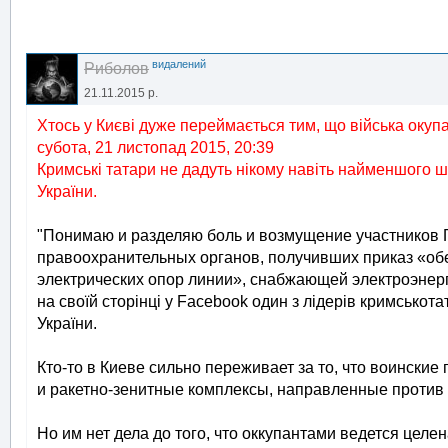
видалений
Риболов
21.11.2015 р.
Хтось у Києві дуже переймається тим, що війська окуп
субота, 21 листопад 2015, 20:39
Кримські татари не дадуть нікому навіть найменшого ша
України.
"Понимаю и разделяю боль и возмущение участников
правоохранительных органов, получивших приказ «об
электрических опор линии», снабжающей электроэнерг
на своїй сторінці у Facebook один з лідерів кримсько
України.
Кто-то в Киеве сильно переживает за то, что воински
и ракетно-зенитные комплексы, направленные против У
Но им нет дела до того, что оккупантами ведется цел