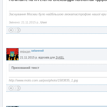
Заснування Москви було найбільшою геокатастрофою нашої ери
Змінено: 21.11.2015 р.,
User
забанений
mixan
21.11.2015 р.
відповів для
ZyXEL
http://www.moto.com.ua/postphoto/1583835_1.jpg