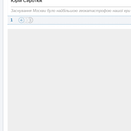
Юрій Сиротюк
Заснування Москви було найбільшою геокатастрофою нашої ери
1