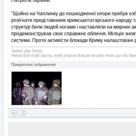
Патріоти України.
"Щойно на Чаплинку до пошкодженої опори прибув озбр
розігнати представників кримськотатарського народу т
структур били людей ногами і наставляли на мирних ак
продемонстрував своє справжнє обличчя. Міліція знову 
системи. Проте активісти блокади Криму налаштовані ріш
Jedem das Seine
Нехай Бог тобі дасть тобі утричі більше всього того,що ти баж
Прикріплені зображення