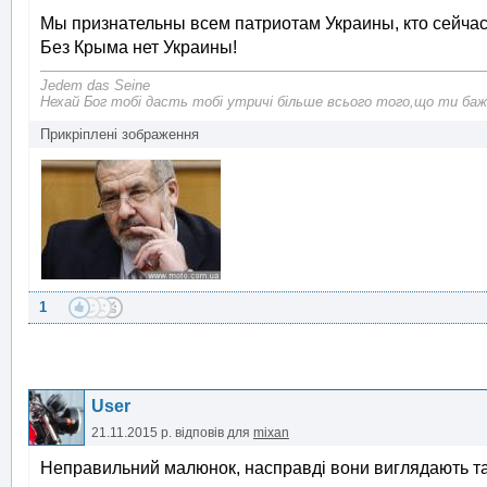
Мы признательны всем патриотам Украины, кто сейчас 
Без Крыма нет Украины!
Jedem das Seine
Нехай Бог тобі дасть тобі утричі більше всього того,що ти баж
Прикріплені зображення
1
User
21.11.2015 р.
відповів для
mixan
Неправильний малюнок, насправді вони виглядають т