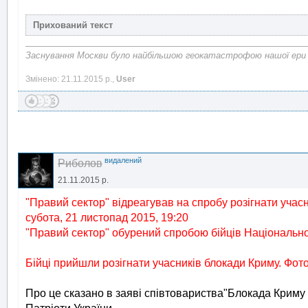
Заснування Москви було найбільшою геокатастрофою нашої ери
Змінено: 21.11.2015 р.,
User
видалений
Риболов
21.11.2015 р.
"Правий сектор" відреагував на спробу розігнати учас
субота, 21 листопад 2015, 19:20
"Правий сектор" обурений спробою бійців Національної 
Бійці прийшли розігнати учасників блокади Криму. Фото
Про це сказано в заяві співтовариства"Блокада Криму