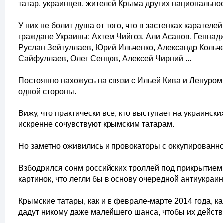
татар, украинцев, жителей Крыма других национальнос
У них не болит душа от того, что в застенках карател
граждане Украины: Ахтем Чийгоз, Али Асанов, Генна
Руслан Зейтуллаев, Юрий Ильченко, Александр Кольче
Сайфуллаев, Олег Сенцов, Алексей Чирний ...
Постоянно нахожусь на связи с Ильей Кива и Ленуром
одной стороны.
Вижу, что практически все, кто выступает на украинск
искренне сочувствуют крымским татарам.
Но заметно оживились и провокаторы с оккупированног
Взбодрился сонм российских троллей под прикрытием 
картинок, что легли бы в основу очередной антиукраин
Крымские татары, как и в феврале-марте 2014 года, к
дадут никому даже малейшего шанса, чтобы их дейст