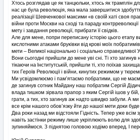
Хтось розглядав це як танцюльки, хтось як трамплін д
нас це була революція, яка мала завершитися здобуттям
реалізації Шевченкової максими «в своїй хаті своя пра
війни проти Москви на сході та параду контрреволюції н
мету і завдання революції, прибрати її свідків.
Але для мене, попри переписану історію цього етапу в
кислотними атаками бруківки від крові моїх побратимів,
мети – Великої національно і соціально справедливої У
Вони сьогодні прийшли до мене уві сні. Ті хто загинув 
тікаючи на Інститутській, прийшли ті, хто поїхав захищ
тих Героїв Революції і війни, кинутих режимом у тюремн
Ми усвідомлюємо і пам’ятаємо побратими, що не маємо
де загинув сотник Майдану наш побратим Сергій Дідич 
влада тишком зірвала прапор з яким Сергій ішов у бій, щ
грати, а тих, хто загинув аж надто швидко забули. А 
все крім нашого обов’язку йти до нашої мети доки буде
Два роки назад ми відстояли Гідність. Тепер уже всім 
навіть застінки режиму лише укріплюють волю для здоб
зупиняймося. З піднятою головою ходімо вперед. І пе