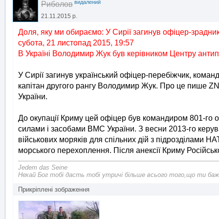
видалений
Риболов
21.11.2015 р.
Доля, яку ми обираємо: У Сирії загинув офіцер-зрадник
субота, 21 листопад 2015, 19:57
В Україні Володимир Жук був керівником Центру антип
У Сирії загинув український офіцер-перебіжчик, коман
капітан другого рангу Володимир Жук. Про це пише ZN
України.
До окупації Криму цей офіцер був командиром 801-го 
силами і засобами ВМС України. З весни 2013-го керув
військових моряків для спільних дій з підрозділами НА
морського перехоплення. Після анексії Криму Російсь
Jedem das Seine
Нехай Бог тобі дасть тобі утричі більше всього того,що ти баж
Прикріплені зображення