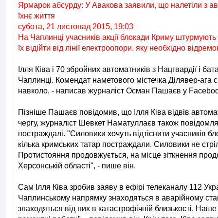
Ярмарок абсурду: У Авакова заявили, що налетіли з ав
їхнє життя
субота, 21 листопад 2015, 19:03
На Чаплинці учасників акції блокади Криму штурмують 
їх відійти від лінії електроопори, яку необхідно відрем
Ілля Ківа і 70 збройних автоматників з Нацгвардії і б
Чаплинці. Комендат наметового містечка Ділявер-ага с
навколо, - написав журналіст Осман Пашаєв у Faceboo
Пізніше Пашаєв повідомив, що Ілля Ківа відвів автома
чергу, журналіст Шевкет Наматуллаєв також повідомля
постраждалі. "Силовики хочуть відтіснити учасників бл
кілька кримських татар постраждали. Силовики не стріл
Протистояння продовжується, на місце зіткнення продо
Херсонській області", - пише він.
Сам Ілля Ківа зробив заяву в ефірі телеканалу 112 Укра
Чаплинському напрямку знаходяться в аварійному стані
знаходяться від них в катастрофічній близькості. Наш