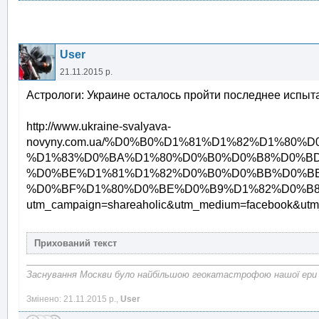
User
21.11.2015 р.
Астрологи: Украине осталось пройти последнее испыт
http://www.ukraine-svalyava-
novyny.com.ua/%D0%B0%D1%81%D1%82%D1%80
%D1%83%D0%BA%D1%80%D0%B0%D0%B8%D0%BD
%D0%BE%D1%81%D1%82%D0%B0%D0%BB%D0%BE
%D0%BF%D1%80%D0%BE%D0%B9%D1%82%D0%B8
utm_campaign=shareaholic&utm_medium=facebook&utm_
Заснування Москви було найбільшою геокатастрофою нашої ери
Змінено: 21.11.2015 р.,
User