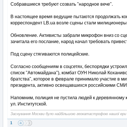
Собравшиеся требуют созвать "народное вече".
В настоящее время ведущие пытаются продолжать конц
корреспондент LB.ua возле сцены стали милиционеры
Обновление. Активисты забрали микрофон вниз со сцен
зачитала его послание, народ начал требовать приве
Под сцену стягиваются полицейские.
Согласно сообщениям в соцсетях, беспорядки устрои
список "Автомайдана"), комбат ОУН Николай Коханивс
братства", которое в феврале принимало участие в м
президента, активно освещавшихся российскими СМИ
Напомним, полиция не пустила людей к деревянному к
ул. Институтской.
Заснування Москви було найбільшою геокатастрофою нашої ери
1