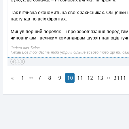
Так вітчизна економить на своїх захисниках. Обіцянки-ц
наступав по всіх фронтах.
Минув перший переляк – і про зобов’язання перед тими
чиновникам і великим командирам шурхіт папірців гучн
Jedem das Seine
Нехай Бог тобі дасть тобі утричі більше всього того,що ти баж
1
••
7
8
9
10
11
12
13
••
3111