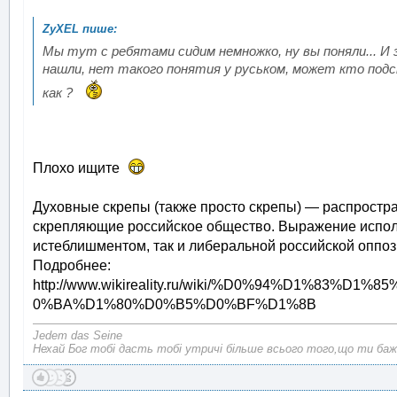
Мы тут с ребятами сидим немножко, ну вы поняли... И з
нашли, нет такого понятия у руськом, может кто подс
как ?
Плохо ищите
Духовные скрепы (также просто скрепы) — распрост
скрепляющие российское общество. Выражение испол
истеблишментом, так и либеральной российской оппо
Подробнее:
http://www.wikireality.ru/wiki/%D0%94%D1%8
0%BA%D1%80%D0%B5%D0%BF%D1%8B
Jedem das Seine
Нехай Бог тобі дасть тобі утричі більше всього того,що ти баж