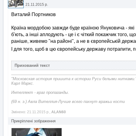
21.11.2015 р.
Виталий Портников
Країна мордобою завжди буде країною Януковича - які б 
б'ють, а інші аплодують - це і є чіткий покажчик того, що
раніше, живемо "на районі", а не в європейській держа
І для того, щоб в цю європейську державу потрапити, 
"Московская история пришита к истории Руси белыми нитками.
Карл Маркс.
Интеллект - враг пропаганды.
(69 н. э.) Авла Вителлия-Лучше всего пахнут вражьи кости
Змінено: 21.11.2015 р.,
ALAN60
Прикріплені зображення