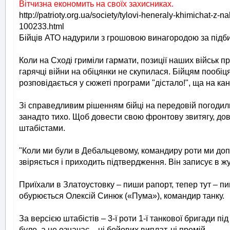
Вітчизна економить на своїх захисниках.
http://patrioty.org.ua/society/tylovi-heneraly-khimichat-
100233.html
Бійців АТО надурили з грошовою винагородою за підбиту т
Коли на Сході гриміли гармати, позиції наших військ п
гарячці війни на обіцянки не скупилася. Бійцям пообіц
розповідається у сюжеті програми "дістало!", ща на ка
Зі справедливим рішенням бійці на передовій погодилис
занадто тихо. Щоб довести свою фронтову звитягу, д
штабістами.
"Коли ми були в Дебальцевому, командиру роти ми допові
звіряється і приходить підтвердження. Він записує в ж
Приїхали в Златоустовку – пиши рапорт, тепер тут – пи
обурюється Олексій Синюк («Пума»), командир танку.
За версією штабістів – 3-ї роти 1-ї танкової бригади п
було, а це означає – ні бойових виплат, ні премій.