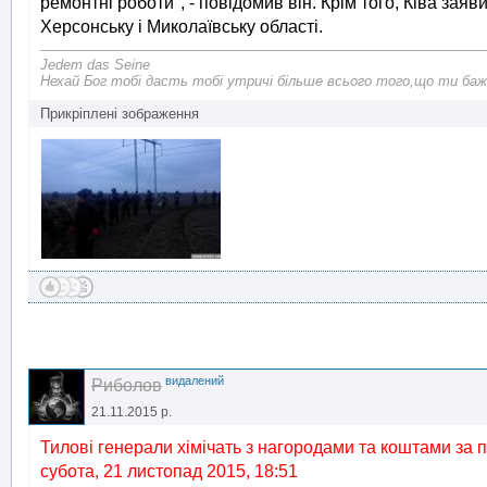
ремонтні роботи", - повідомив він. Крім того, Ківа за
Херсонську і Миколаївську області.
Jedem das Seine
Нехай Бог тобі дасть тобі утричі більше всього того,що ти баж
Прикріплені зображення
видалений
Риболов
21.11.2015 р.
Тилові генерали хімічать з нагородами та коштами за пі
субота, 21 листопад 2015, 18:51