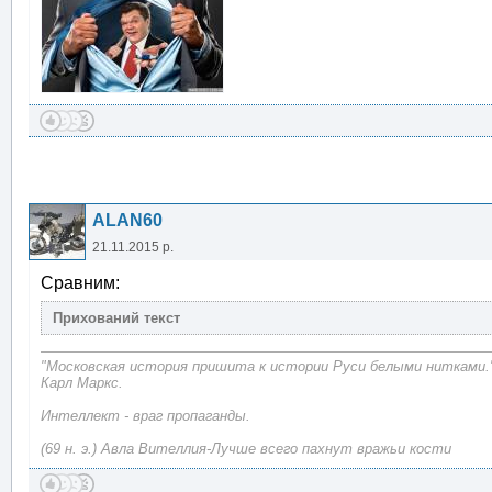
ALAN60
21.11.2015 р.
Сравним:
"Московская история пришита к истории Руси белыми нитками.
Карл Маркс.
Интеллект - враг пропаганды.
(69 н. э.) Авла Вителлия-Лучше всего пахнут вражьи кости