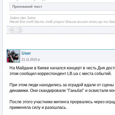
Jedem das Seine
Нехай Бог тобі дасть тобі утричі більше всього того,що ти баж
User
21.11.2015 р.
На Майдане в Киеве начался концерт в честь Дня дос
этом сообщил корреспондент LB.ua с места событий.
При этом люди находились за оградой вдали от сцены 
динамики. Они скандировали "Ганьба!" и освистали кон
После этого участники митинга прорвались через огра
применяла силу и разошлась.