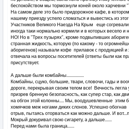
беспокойством мы тормознули коней около харчевни "Т
На самом деле это было придорожное кафе, в котором 
нашему приезду успело сломаться и вывестись из это
Участников Великого Наезда На Крым еще согревали 
иногда таки нормально кормили и в которых весело и
НО! Но в "Трех пузырях", кроме подвыпивших абориг
странная жидкость, которую (по какому - то огромне
аборигенов) называли кофе прилавок с продукцией и х
отвечала на вопросы посетителей (ответы были как пра
присутствует.
А дальше были комбайны...............
Комбайны, сцуко, большие, твари, словочи, гады и во
дороге, перекрывая своим телом все! Вечность легла у
призрев бренную безопасность, как супер стар, как дв
на обгон этой колонны.... Мы, воодушевленные этим 
хомячков меж ногами диких слонов. Успешно обогнав
отрыв, пытаясь оторваться как можно дальше. И вот...по
Мокрый докуривал свою сигарету, а дальше......
Перед нами была граница......