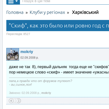
Головна
Клуби у регіонах
Харківський
»
»
"Скиф", как это было или ровно год с
Переглядів: 8527
mokriy
02.09.2008 р.
даже не так 8), первый дальняк тогда еще не "скифов
пор немецкое слово «скиф» - имеет значение «ужасны
папа,а правда что от форумов тупеют?
- гы,сынок,лол!
Змінено: 02.09.2008 р.,
mokriy