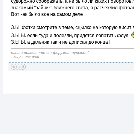
судорожно соображать, а не было ли каких поворотов?
знакомый "зайчик" ближнего света, я расчехлил фотоа
Вот как было все на самом деле
З.Ы. фотки смотрите в теме, сцылко на которую висит 
З.Ы.Ы. если туда и полезли, придется лопатить флуд
З.Ы.Ы. а дальняк так и не дописан до конца !
папа,а правда что от форумов тупеют?
- гы,сынок,лол!