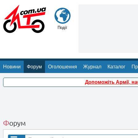
Події
Новини
Форум
Оголошення
Журнал
Каталог
Пр
Допоможіть Армії, н
Форум