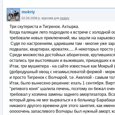
mokriy
02.09.2008 р.
відповів для
mokriy
Три скутериста и Тигренок. Ахтырка.
Когда палящее лето подходило к встрече с холодной 
требовали новых приключений, мы зашли на харьковскую в
Судя по настроениям, царившим там - многие уже зар
подвалах, квартирах, кроватях..... А некоторых просто
Среди множества достойных аборигенов, крутившихся 
остались три выстоявших и выживших, пришедших к ко
Итак, три мушкетера - на сайте известные как Мокрый (
(добродушный овощ с незамысловатой формой - морковк
и просто Тигренок с Волчарой, т.е. Акеллой - самым толст
Итак, было вынесено решение: ехать 1 сентября. Вирт
"ретивого коня" шалила печень, поэтому он бежал оче
требовал у хозяина замены заднего амортизатора. Вс
который день не мог вырваться к в больницу Барабаш
никакого другого времени для этого занятия, как имен
ооооочень запасливого Волчары был нужный аморт, ко