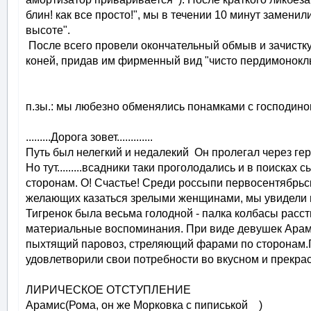
блин! как все просто!", мы в течении 10 минут заменил
высоте".
После всего провели окончательный обмыв и зачистку
коней, придав им фирменный вид "чисто пердимонокль
п.зы.: мы любезно обменялись понамками с господином
.........Дорога зовет.............
Путь был нелегкий и недалекий Он пролегал через г
Но тут.........всадники таки проголодались и в поиск
сторонам. О! Счастье! Среди россыпи первосентябрь
желающих казаться зрелыми женщинами, мы увидели при
Тигренок была весьма голодной - палка колбасы расст
материальные воспоминания. При виде девушек Арами
пыхтящий паровоз, стреляющий фарами по сторонам.По
удовлетворили свои потребности во вкусном и прекра
ЛИРИЧЕСКОЕ ОТСТУПЛЕНИЕ
Арамис(Рома, он же Морковка с пиписькой )