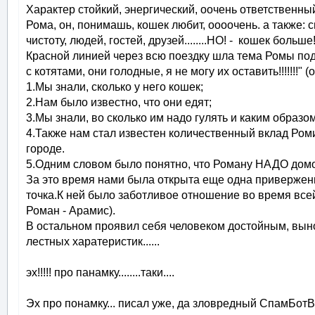
Характер стойкий, энергический, оочень ответственны
Рома, он, понимашь, кошек любит, оооочень. а также: с
чистоту, людей, гостей, друзей........НО! - кошек больше
Красной линией через всю поездку шла тема Ромы под 
с котятами, они голодные, я не могу их оставить!!!!!!!"
1.Мы знали, сколько у него кошек;
2.Нам было известно, что они едят;
3.Мы знали, во сколько им надо гулять и каким образо
4.Также нам стал известен количественный вклад Ро
городе.
5.Одним словом было понятно, что Роману НАДО домой
За это время нами была открыта еще одна приверженност
точка.К ней было заботливое отношение во время всей
Роман - Арамис).
В остальном проявил себя человеком достойным, выно
лестных харатеристик......
эх!!!!! про панамку........таки....
Эх про понамку... писал уже, да зловредный СпамБотВ