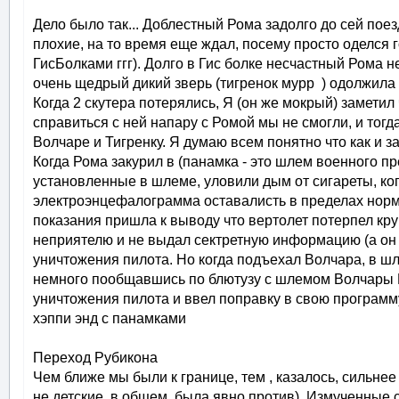
Дело было так... Доблестный Рома задолго до сей поезд
плохие, на то время еще ждал, посему просто оделся г
ГисБолками ггг). Долго в Гис болке несчастный Рома 
очень щедрый дикий зверь (тигренок мурр ) одолжил
Когда 2 скутера потерялись, Я (он же мокрый) замети
справиться с ней напару с Ромой мы не смогли, и тогд
Волчаре и Тигренку. Я думаю всем понятно что как и з
Когда Рома закурил в (панамка - это шлем военного п
установленные в шлеме, уловили дым от сигареты, ког
электроэнцефалограмма оставалисть в пределах норм
показания пришла к выводу что вертолет потерпел круш
неприятелю и не выдал сектретную информацию (а он
уничтожения пилота. Но когда подъехал Волчара, в ш
немного пообщавшись по блютузу с шлемом Волчары Р
уничтожения пилота и ввел поправку в свою программу 
хэппи энд с панамками
Переход Рубикона
Чем ближе мы были к границе, тем , казалось, сильнее
не детские, в общем, была явно против). Измученны