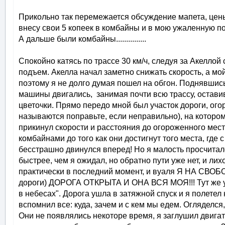
Прикольно так перемежается обсуждение мапета, цены
внесу свои 5 копеек в комбайны и в мою ужаленную поп
А дальше были комбайны...............
Спокойно катясь по трассе 30 км/ч, следуя за Акелло
подъем. Акелла начал заметно снижать скорость, а мой 
поэтому я не долго думая пошел на обгон. Поднявшис
машины двигались, занимая почти всю трассу, оставив
цветочки. Прямо передо мной был участок дороги, ого
называются поправьте, если неправильно), на которо
прикинул скорости и расстояния до огороженного мест
комбайнами до того как они достигнут того места, где 
бесстрашно двинулся вперед! Но я малость просчиталс
быстрее, чем я ожидал, но обратно пути уже нет, и лих
практически в последний момент, и вуаля Я НА СВОБ
дороги) ДОРОГА ОТКРЫТА И ОНА ВСЯ МОЯ!!! Тут же у 
в небесах". Дорога ушла в затяжной спуск и я полетел
вспомнил все: куда, зачем и с кем мы едем. Огляделся
Они не появлялись некоторе время, я заглушил двигател