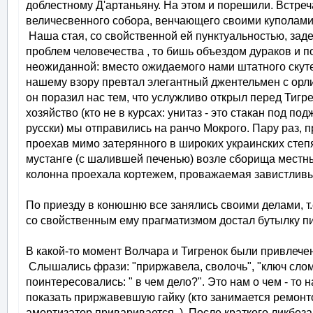
доблестному Д'артаньяну. На этом и порешили. Встреч
величесвенного собора, венчающего своими куполами 
Наша стая, со свойственной ей пунктуальностью, зад
проблем человечества , то бишь объездом дураков и п
неожиданной: вместо ожидаемого нами штатного скуте
нашему взору превтал элегантный джентельмен с ор
он поразил нас тем, что услужливо открыл перед Тигр
хозяйство (кто не в курсах: унитаз - это стакан под п
русски) мы отправились на ранчо Мокрого. Пару раз,
проехав мимо затерянного в широких украинских степ
мустанге (с шалившей печенью) возле сборища местн
колонна проехала кортежем, проважаемая завистливы
По приезду в конюшню все занялись своими делами, т.
со свойственным ему прагматизмом достал бутылку п
В какой-то момент Волчара и Тигренок были привлече
Слышались фрази: "приржавела, сволочь", "ключ сломал
поинтересовались: " в чем дело?". Это нам о чем - т
показать приржавевшую гайку (кто занимается ремонто
амортизатор приваривается ). После краткого ликбеза