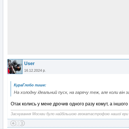
User
16.12.2024 р.
На холодну ідеальний пуск, на гарячу теж, але коли він з
Отак колись у мене дрочив одного разу комут, а іншог
Заснування Москви було найбільшою геокатастрофою нашої ери