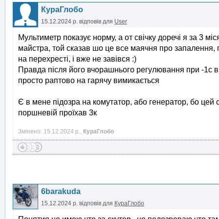
КураГлобо
15.12.2024 р.
відповів для
User
Мультиметр показує норму, а от свічку доречі я за 3 мі
майстра, той сказав шо це все маячня про запалення, по
на перехресті, і вже не завівся :)
Правда після його вчорашнього регулювання при -1с в м
просто раптово на гарячу вимикається
Є в мене підозра на комутатор, або генератор, бо цей с
поршневій проїхав 3к
Змінено: 15.12.2024 р.,
КураГлобо
6barakuda
15.12.2024 р.
відповів для
КураГлобо