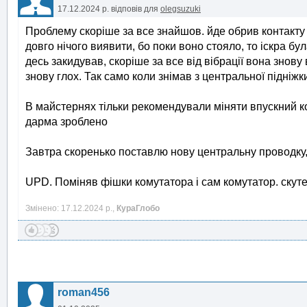
17.12.2024 р.
відповів для
olegsuzuki
Проблему скоріше за все знайшов. йде обрив контакту н
довго нічого виявити, бо поки воно стояло, то іскра була
десь закидував, скоріше за все від вібрації вона знову
знову глох. Так само коли знімав з центральної підніжк
В майстернях тільки рекомендували міняти впускний к
дарма зроблено
Завтра скоренько поставлю нову центральну проводку, 
UPD. Поміняв фішки комутатора і сам комутатор. скут
Змінено: 17.12.2024 р.,
КураГлобо
roman456