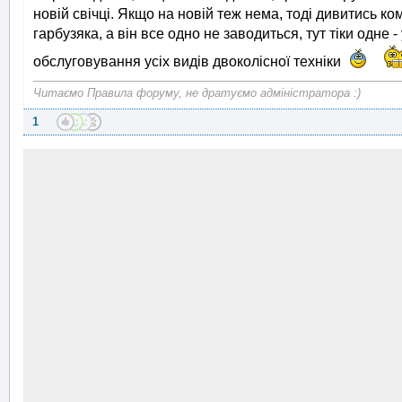
новій свічці. Якщо на новій теж нема, тоді дивитись ко
гарбузяка, а він все одно не заводиться, тут тіки одне -
обслуговування усіх видів двоколісної техніки
Читаємо Правила форуму, не дратуємо адміністратора :)
1