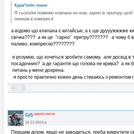
Я сьогодні поміняю клапана на нові, гарно їх притру що
певним в компресії.
а відомо що клапана є китайські, а є ще дуууужжжже к
свічка???? а як це "гарно" притру??????? а чому б від
паливо, компресію????????
я розумію, що хочеться зробити самому, але досвід в 
посадочних? а де гарантія що голова не крива? а як
питань у мене дохрена.
я просто практично кожен день стикаюсь з ремонтом п
адміністратор
GiS
16.12.2024 р.
Першим ділом, якщо не заводиться, треба викрутити сві