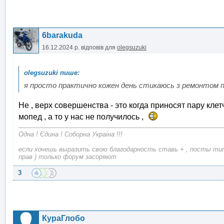
6barakuda
16.12.2024 р.
відповів для
olegsuzuki
я просто практично кожен день стикаюсь з ремонтом п
Не , верх совершенства - это когда приносят пару кле
мопед , а то у нас не получилось ,
Одна ! Єдина ! Соборна Украіна !!!
если хочешь выразить свою благодарность ставь + , посты типа
прав ) только форум засоряют
3
КураГлобо