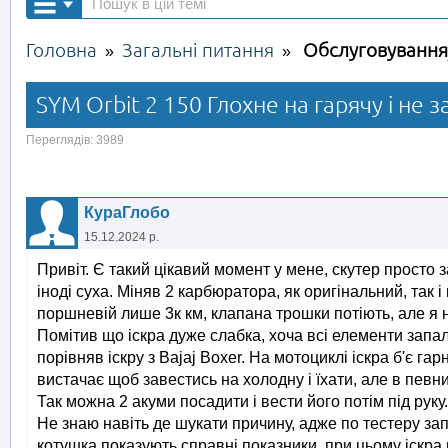
Головна
Загальні питання
Обслуговування
»
»
SYM Orbit 2 150 Глохне на гарячу і не 
Переглядів: 3989
КураГлобо
15.12.2024 р.
Привіт. Є такий цікавий момент у мене, скутер просто з
іноді суха. Міняв 2 карбюратора, як оригінальний, так 
поршневій лише 3к км, клапана трошки потіють, але я
Помітив що іскра дуже слабка, хоча всі елементи запа
порівняв іскру з Bajaj Boxer. На мотоциклі іскра б'є гар
вистачає щоб завестись на холодну і їхати, але в певн
Так можна 2 акуми посадити і вести його потім під руку
Не знаю навіть де шукати причину, адже по тестеру зап
котушка показують справні показники, при цьому іскра 