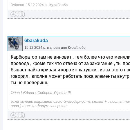
Змінено: 15.12.2024 р.,
КураГлобо
6barakuda
15.12.2024 р.
відповів для
КураГлобо
Карбюратор там не виноват , тем более что его менял
провода , кроме тех что отвечают за зажигание , ты п
бывает пайка кривая и коротят катушки , из за этого пр
говорил , вполне может работать пока элементы внутр
ты не проверишь
Одна ! Єдина ! Соборна Украіна !!!
если хочешь выразить свою благодарность ставь + , посты типа
прав ) только форум засоряют