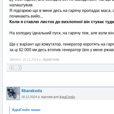
налаштував.
Я підозрюю що в мене десь на гарячу пропадає маса, аб
починають вийо...
Коли я ставлю листок до вихлопної він стукає туд
На холодну ідеальний пуск, на гарячу теж, але коли він
Ще є варіант що комутатор, генератор коротять на гаряч
за ці 62 000 км десь втопив генератор (він у мене ржав
Змінено: 16.12.2024 р.,
КураГлобо
6barakuda
16.12.2024 р.
відповів для
КураГлобо