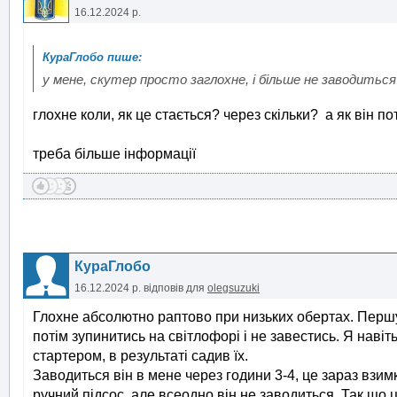
16.12.2024 р.
у мене, скутер просто заглохне, і більше не заводиться
глохне коли, як це стається? через скільки? а як він п
треба більше інформації
КураГлобо
16.12.2024 р.
відповів для
olegsuzuki
Глохне абсолютно раптово при низьких обертах. Перш
потім зупинитись на світлофорі і не завестись. Я наві
стартером, в результаті садив їх.
Заводиться він в мене через години 3-4, це зараз взим
ручний підсос, але всеодно він не заводиться. Так що ц