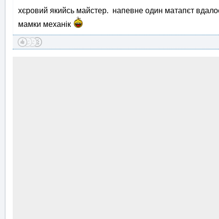
хєровий якийсь майстер. напевне один матапєт вдалос
мамки механік