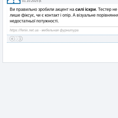
01.10.2025 р.
Ви правильно зробили акцент на
силі іскри
. Тестер н
лише фіксує, чи є контакт і опір. А візуальне порівня
недостатньої потужності.
https://fenix.net.ua - мебельная фурнитура