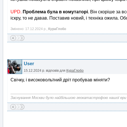
UPD.
Проблема була в комутаторі
. Він скоріше за в
іскру, то не давав. Поставив новий, і техніка ожила. 
Змінено: 17.12.2024 р.,
КураГлобо
User
15.12.2024 р.
відповів для
КураГлобо
Свічку, і високовольтний дріт пробував міняти?
Заснування Москви було найбільшою геокатастрофою нашої ери