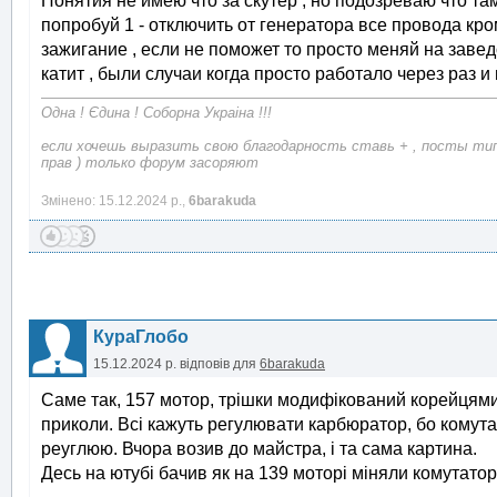
Понятия не имею что за скутер , но подозреваю что та
попробуй 1 - отключить от генератора все провода кром
зажигание , если не поможет то просто меняй на заве
катит , были случаи когда просто работало через раз и
Одна ! Єдина ! Соборна Украіна !!!
если хочешь выразить свою благодарность ставь + , посты типа
прав ) только форум засоряют
Змінено: 15.12.2024 р.,
6barakuda
КураГлобо
15.12.2024 р.
відповів для
6barakuda
Саме так, 157 мотор, трішки модифікований корейцями.
приколи. Всі кажуть регулювати карбюратор, бо комутат
реуглюю. Вчора возив до майстра, і та сама картина.
Десь на ютубі бачив як на 139 моторі міняли комутатор