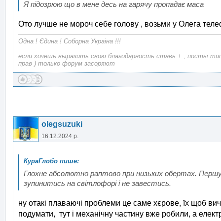
Я підозрюю що в мене десь на гарячу пропадає маса
Ото лучше не мороч себе голову , возьми у Олега теле
Одна ! Єдина ! Соборна Украіна !!!
если хочешь выразить свою благодарность ставь + , посты типа
прав ) только форум засоряют
olegsuzuki
16.12.2024 р.
Глохне абсолютно раптово при низьких обертах. Першу 
зупинитись на світлофорі і не завестись.
ну отакі плаваючі проблеми це саме хєрове, їх щоб вичи
подумати, тут і механічну частину вже робили, а еле