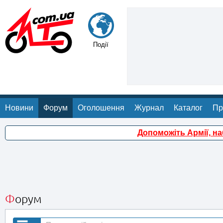
Події
Новини
Форум
Оголошення
Журнал
Каталог
Пр
Допоможіть Армії, н
Форум