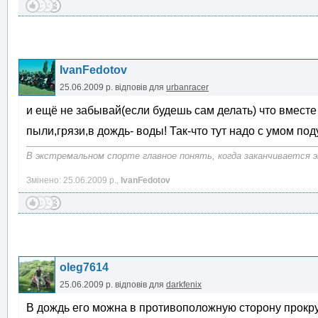
IvanFedotov
25.06.2009 р.
відповів для
urbanracer
и ещё не забывай(если будешь сам делать) что вместе
пыли,грязи,в дождь- воды! Так-что тут надо с умом по
В экстремальном спорте главное понять, когда заканчивается 
Змінено: 25.06.2009 р.,
IvanFedotov
oleg7614
25.06.2009 р.
відповів для
darkfenix
В дождь его можна в противоположную сторону прокру