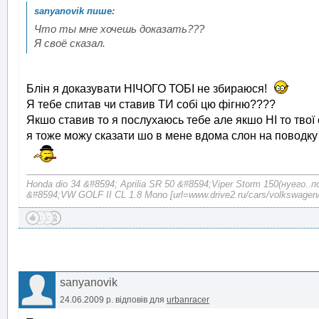
Что ты мне хочешь доказать???
Я своё сказал.
Блін я доказувати НІЧОГО ТОБІ не збираюся!
Я тебе спитав чи ставив ТИ собі цю фігню????
Якшо ставив то я послухаюсь тебе але якшо НІ то твої
я тоже можу сказати шо в мене вдома слон на поводку а
Honda dio 34 &#8594; Aprilia SR 50 &#8594;Viper Storm 150(нуего..
&#8594;VW GOLF II CL 1.8 Mono [url=www.drive2.ru/cars/volkswagen/
sanyanovik
24.06.2009 р.
відповів для
urbanracer