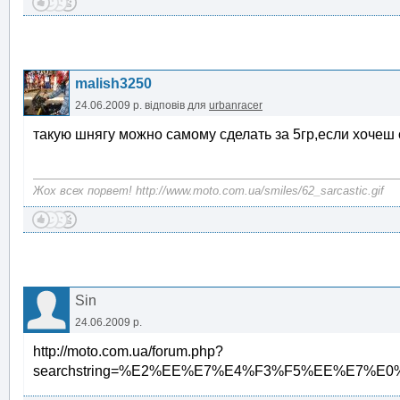
malish3250
24.06.2009 р.
відповів для
urbanracer
такую шнягу можно самому сделать за 5гр,если хочеш 
Жох всех порвет! http://www.moto.com.ua/smiles/62_sarcastic.gif
Sin
24.06.2009 р.
http://moto.com.ua/forum.php?
searchstring=%E2%EE%E7%E4%F3%F5%EE%E7%E0