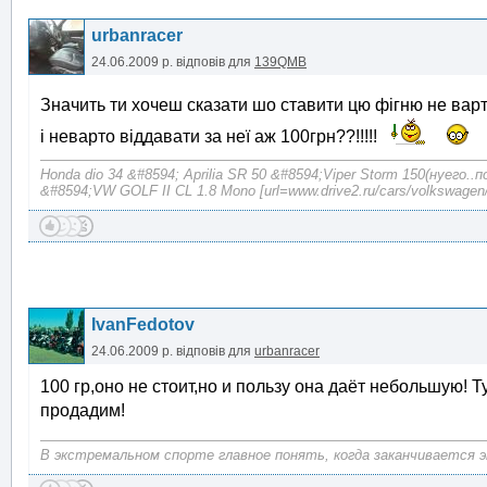
urbanracer
24.06.2009 р.
відповів для
139QMB
Значить ти хочеш сказати шо ставити цю фігню не варт
і неварто віддавати за неї аж 100грн??!!!!!
Honda dio 34 &#8594; Aprilia SR 50 &#8594;Viper Storm 150(нуего..
&#8594;VW GOLF II CL 1.8 Mono [url=www.drive2.ru/cars/volkswagen/
IvanFedotov
24.06.2009 р.
відповів для
urbanracer
100 гр,оно не стоит,но и пользу она даёт небольшую! Ту
продадим!
В экстремальном спорте главное понять, когда заканчивается 