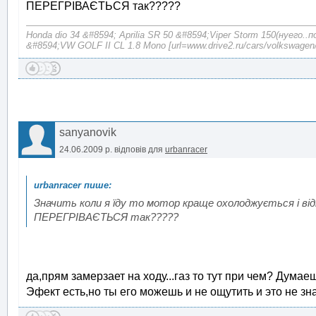
ПЕРЕГРІВАЄТЬСЯ так?????
Honda dio 34 &#8594; Aprilia SR 50 &#8594;Viper Storm 150(нуего..
&#8594;VW GOLF II CL 1.8 Mono [url=www.drive2.ru/cars/volkswagen/
sanyanovik
24.06.2009 р.
відповів для
urbanracer
Значить коли я їду то мотор краще охолоджується і відп
ПЕРЕГРІВАЄТЬСЯ так?????
да,прям замерзает на ходу...газ то тут при чем? Думаеш
Эфект есть,но ты его можешь и не ощутить и это не зн