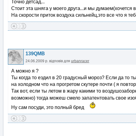
Точно детсад...
Стоит эта шняга у моего друга...и мы думаем(хочется в
На скорости приток воздуха сильнейц,это все что я т
139QMB
24.06.2009 р.
відповів для
urbanracer
А можно я ?
Ты когда то ездил в 20 градусный мороз? Если да то т
на холодном что на прогретом скутере почти ( я повт
Так вот, если ты летом в жару какими то воздушозабор
возможно) тогда можеш смело запатентовать свое из
Ну сам посуди, это полный бред