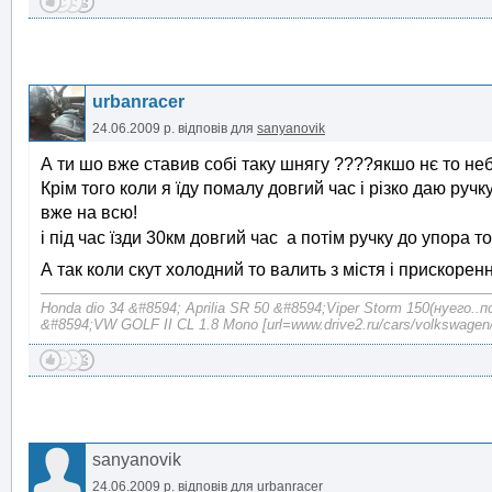
urbanracer
24.06.2009 р.
відповів для
sanyanovik
А ти шо вже ставив собі таку шнягу ????якшо нє то неб
Крім того коли я їду помалу довгий час і різко даю ручку
вже на всю!
і під час їзди 30км довгий час а потім ручку до упора 
А так коли скут холодний то валить з містя і прискоре
Honda dio 34 &#8594; Aprilia SR 50 &#8594;Viper Storm 150(нуего..
&#8594;VW GOLF II CL 1.8 Mono [url=www.drive2.ru/cars/volkswagen/
sanyanovik
24.06.2009 р.
відповів для
urbanracer