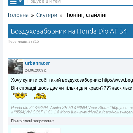
Головна
Скутери
Тюнінг, стайлінг
»
»
Воздухозаборник на Honda Dio AF 34
Переглядів: 28315
urbanracer
24.06.2009 р.
Хочу купити собі такий воздухозаборник: http://www.b
Він справді шось дає чи тільки для краси????наскільки
Honda dio 34 &#8594; Aprilia SR 50 &#8594;Viper Storm 150(нуего..
&#8594;VW GOLF II CL 1.8 Mono [url=www.drive2.ru/cars/volkswagen/
Прикріплені зображення