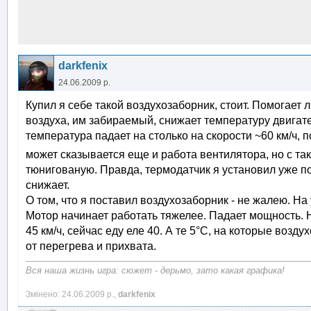
darkfenix
24.06.2009 р.
Купил я себе такой воздухозаборник, стоит. Помогает 
воздуха, им забираемый, снижает температуру двигате
температура падает на столько на скорости ~60 км/ч, п
может сказывается еще и работа вентилятора, но с та
тюнигованую. Правда, термодатчик я установил уже п
снижает.
О том, что я поставил воздухозаборник - не жалею. На 
Мотор начинает работать тяжелее. Падает мощность. Н
45 км/ч, сейчас еду еле 40. А те 5°С, на которые возд
от перегрева и прихвата.
Вся наша жизнь игра: сюжет - дерьмо, зато какая графика!
Змінено: 24.06.2009 р.,
darkfenix