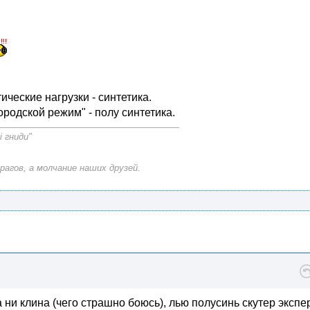
ические нагрузки - синтетика.
ородской режим" - полу синтетика.
і гниди"
рагов, а молчание наших друзей.
ни клина (чего страшно боюсь), лью полусинь скутер экспер