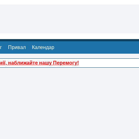
г
Привал
Календар
ії, наближайте нашу Перемогу!