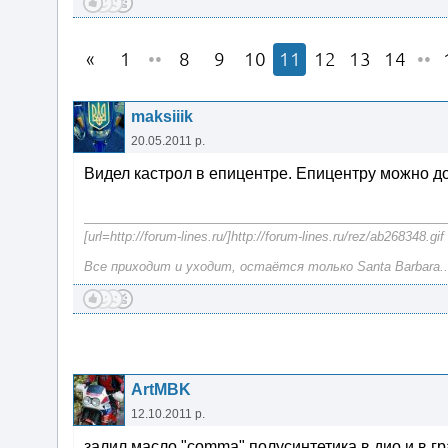
1
••
8
9
10
11
12
13
14
••
maksiiik
20.05.2011 р.
Видел кастрол в епицентре. Епицентру можно д
[url=http://forum-lines.ru/]http://forum-lines.ru/rez/ab268348.gif
Все приходит и уходит, остаётся только Santa Barbara..
ArtMBK
12.10.2011 р.
залил масло "comma" полусинтетика в дио и в гр