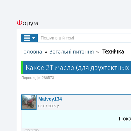
Форум
Головна
Загальні питання
Технічка
»
»
Какое 2Т масло (для двухтактны
Переглядів: 286573
Matvey134
03.07.2009 р.
Пока