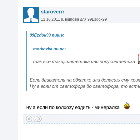
staroverrr
12.10.2011 р.
відповів для
99Ezdok99
так все таки,синтетика или полусинтетика
Если двигатель на обкатке или делаешь ему кри
Ну а если от светофора до светофора, то есть 
ну а если по колхозу ездить - минералка