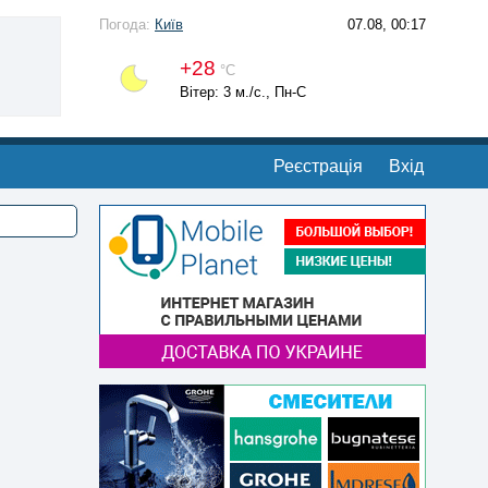
Погода:
Київ
07.08, 00:17
+28
°С
Вітер: 3 м./с., Пн-С
Реєстрація
Вхід