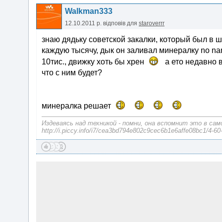
Walkman333
12.10.2011 р.
відповів для
staroverrr
знаю дядьку советской закалки, который был в шо
каждую тысячу, дык он заливал минералку no nam
10тис., движку хоть бы хрен
а ето недавно ви
что с ним будет?
минералка решает
Издеваясь над техникой - помни, она вспомнит это в са
http://i.piccy.info/i7/cea3bd794e802c9cec6b1e6affe08bc1/4-6