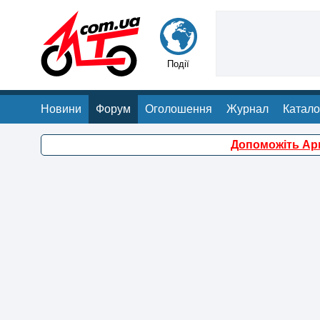
Події
Новини
Форум
Оголошення
Журнал
Катало
Допоможіть Арм