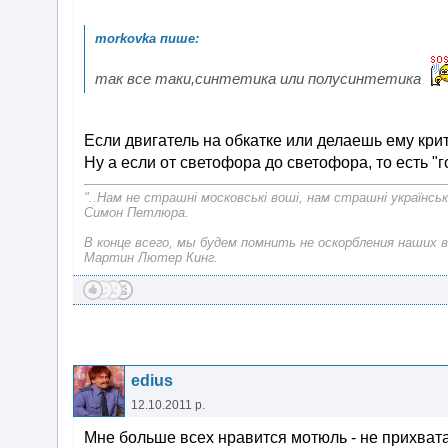
так все таки,синтетика или полусинтетика
Если двигатель на обкатке или делаешь ему крит
Ну а если от светофора до светофора, то есть "г
"..Нам не страшні московські воші, нам страшні українськ
Симон Петлюра.
В конце всего, мы будем помнить не оскорбления наших в
Мартин Лютер Кинг.
edius
12.10.2011 р.
Мне больше всех нравится мотюль - не прихвата 