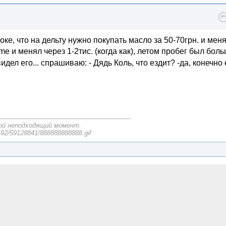
ке, что на дельту нужно покупать масло за 50-70грн. и мен
e и менял через 1-2тис. (когда как), летом пробег был бол
дел его... спрашиваю: - Дядь Коль, что ездит? -да, конечно 
мой неподходящий момент.
0-92/59128841/888888888888.gif