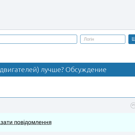
Ш
х двигателей) лучше? Обсуждение
зати повідомлення