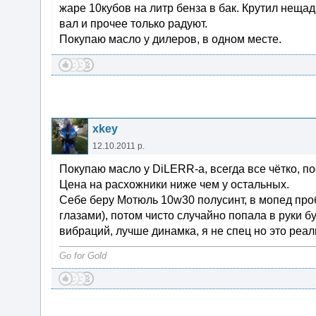
жаре 10кубов на литр бенза в бак. Крутил нещадн
вал и прочее только радуют.
Покупаю масло у дилеров, в одном месте.
xkey
12.10.2011 р.
Покупаю масло у DiLERR-a, всегда все чётко, п
Цена на расхожники ниже чем у остальных.
Себе беру Мотюль 10w30 полусинт, в мопед про
глазами), потом чисто случайно попала в руки 
вибраций, лучше динамка, я не спец но это реал
Go for Gold