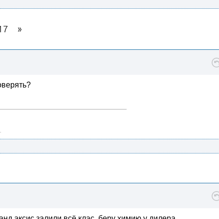
17
оверять?
.
анд аксис залили.всё клас. беру химию у дилера.