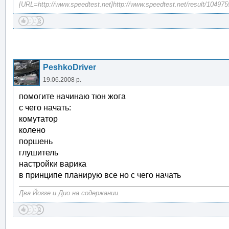
[URL=http://www.speedtest.net]http://www.speedtest.net/result/10497
PeshkoDriver
19.06.2008 р.
помогите начинаю тюн жога
с чего начать:
комутатор
колено
поршень
глушитель
настройки варика
в принципе планирую все но с чего начать
Два Йогге и Дио на содержании.