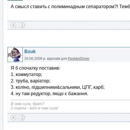
А смысл ставить с полиминадным сепаратором?! Темб
Bzuk
20.06.2008 р.
відповів для
PeshkoDriver
Я б спочатку поставив:
1. коммутатор;
2. труба, варіатор;
3. коліно, підшипники&сальники, ЦПГ, карб;
4. ну там редуктор, якщо є бажання.
В чем сила, брат?
2 такта - вот в чем сила!