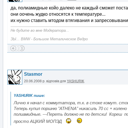
да, полиамидные койо далеко не каждый сможет постав
они оочень жудко относятся к температуре...
их нужно ставить мтодом втягивания и запресовывания.
Не будите во мне Модератора...
ЗЫ... BMW - Большое Металическое Ведро
Stasmor
20.06.2008 р.
відповів для
YASHURIK
Лично я начал с коммутатора, т.к. в стоке комут. сто
Теперь купил поршню "ATHENA" никасиль 70 сс + колено
полиамидные. ---Переть должно не по детски! Кореш 
просто АЦКИЙ МОПЭД