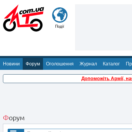
Події
Новини
Форум
Оголошення
Журнал
Каталог
Пр
Допоможіть Армії, н
Форум