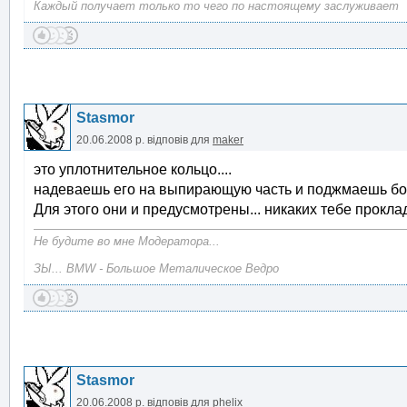
Каждый получает только то чего по настоящему заслуживает
Stasmor
20.06.2008 р.
відповів для
maker
это уплотнительное кольцо....
надеваешь его на выпирающую часть и поджмаешь болт
Для этого они и предусмотрены... никаких тебе прокладо
Не будите во мне Модератора...
ЗЫ... BMW - Большое Металическое Ведро
Stasmor
20.06.2008 р.
відповів для
phelix