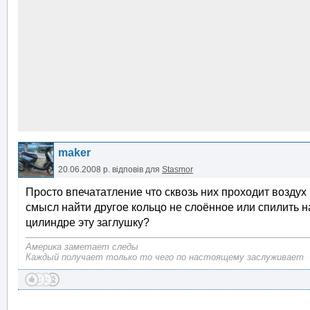
maker
20.06.2008 р.
відповів для
Stasmor
Просто впечататление что сквозь них проходит воздух н
смысл найти другое кольцо не слоённое или спилить н
цилиндре эту заглушку?
Америка заметает следы
Каждый получает только то чего по настоящему заслуживает