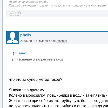
Америка заметает следы
Каждый получает только то чего по настоящему заслуживает
phelix
20.06.2008 р.
відповів для
Stasmor
втягивания и запресовывания
что это за супер метод такой?
Я делал по другому
Колено в морозилку, потшибники в воду и закипятить - 
Желательно при себе иметь трубку чуть большего диа
получалось надавить на потшибник и он залазил до упо