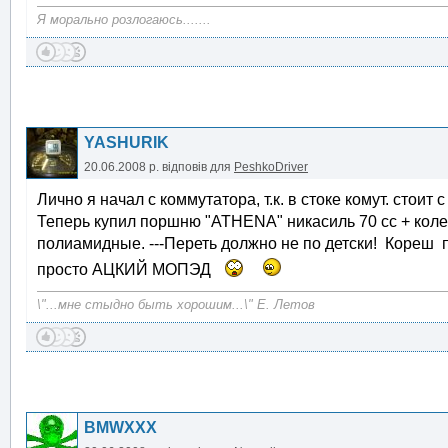
Я морально розлогаюсь.......
YASHURIK
20.06.2008 р.
відповів для
PeshkoDriver
Лично я начал с коммутатора, т.к. в стоке комут. стоит 
Теперь купил поршню "ATHENA" никасиль 70 сс + кол
полиамидные. ---Переть должно не по детски! Кореш п
просто АЦКИЙ МОПЭД
\"...мне стыдно быть хорошим...\" Е. Летов
BMWXXX