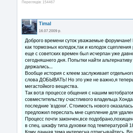
Переглядів: 154467
Timal
16.07.2009 р.
Доброго времени суток уважаемые форумчане! В
как тормозных колодок,так и колодок сцепления
еще с советских времен был исчерпан уже давно
сегодняшнего дня. Попытки найти альтернативу 
держались...
Вообще история с клеем заслуживает отдельног
слова ДОБЫВАТЬ! Но это уже не важно,я теперь
мегастойкого вещества.
Так вот,в процессе общения с нашим мотобрато
совместительству счастливого владельца Хонда 
последние 'вздохи'. Стоимость нового оказалась
предложил переслать мне сцепление для удален
Процесс почти закончен,все подобрано,похищен
в спец. шкафу типа духовки под температурой 1
Кому данная тема интересна,отписывайтесь. Во