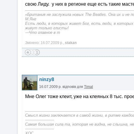
свою Лиду. у них в регионе еще есть такие маст
«Британия не заслужила новых The Beatles. Она их и не 
М.Янг
Есть люди, в которых живет Бог, есть люди, в которых
живут только глисты!
---Что главное в т
Змінено: 16.07.2009 р.,
stakan
ninzy8
16.07.2009 р.
відповів для
Timal
Мне Олег тоже клеит, уже на клеяных 8 тыс. про
Смысл жизни заключается в самой жизни, в ритме каждого
------------------------
Самая большая сила та, которая не видна, не слышна, н
------------------------
ХОС