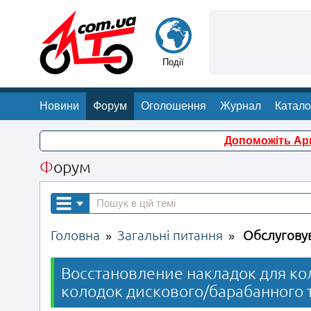
Події
Новини
Форум
Оголошення
Журнал
Катало
Допоможіть Арм
Форум
Головна
Загальні питання
Обслугову
»
»
Восстановление накладок для ко
колодок дискового/барабанного т