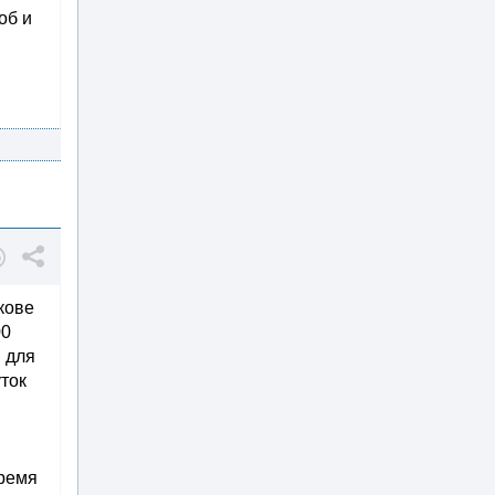
об и
ькове
00
и для
уток
время