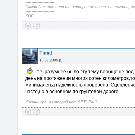
------------------------
Самая большая сила та, которая не видна, не слышна, н
------------------------
ХОС
Timal
16.07.2009 р.
т.е. разумнее было эту тему вообще не под
день на протяжении многих сотен километров,т
минимален,а надежность проверена. Сцепление 
часто,но в основном по грунтовой дороге.
Жизнь-игра, в которой нет SETUPa!!!