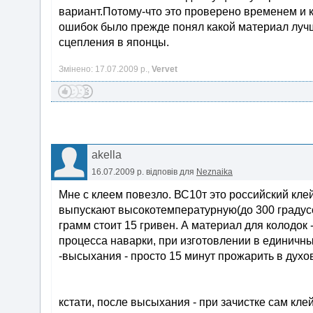
вариант.Потому-что это проверено временем и к
ошибок было прежде понял какой материал лучш
сцепления в японцы.
Змінено: 17.07.2009 р.,
Vervet
akella
16.07.2009 р.
відповів для
Neznaika
Мне с клеем повезло. ВС10т это российский клей,
выпускают высокотемпературную(до 300 градусо
грамм стоит 15 гривен. А материал для колодок 
процесса наварки, при изготовлении в единичны
-высыхания - просто 15 минут прожарить в духо
кстати, после высыхания - при зачистке сам кл