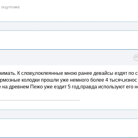
е ощутима.
нимать. К слову,поклеянные мною ранее девайсы ездят по 
ормозные колодки прошли уже немного более 4 тысяч,износ
на древнем Пежо уже ездит 5 год,правда используют его н