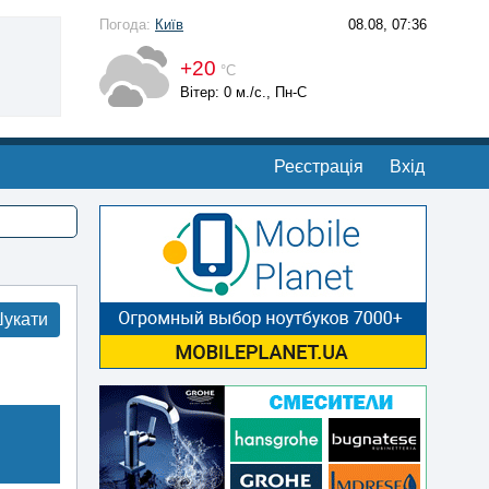
Погода:
Київ
08.08, 07:36
+20
°С
Вітер: 0 м./с., Пн-С
Реєстрація
Вхід
укати