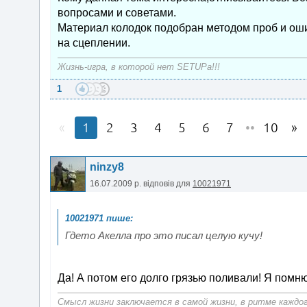
вопросами и советами.
Материал колодок подобран методом проб и оши
на сцеплении.
Жизнь-игра, в которой нет SETUPa!!!
1
1
2
3
4
5
6
7
••
10
ninzy8
16.07.2009 р.
відповів для
10021971
Гдето Акелла про это писал целую кучу!
Да! А потом его долго грязью поливали! Я помню
Смысл жизни заключается в самой жизни, в ритме каждого