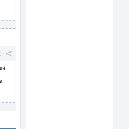
сей
е