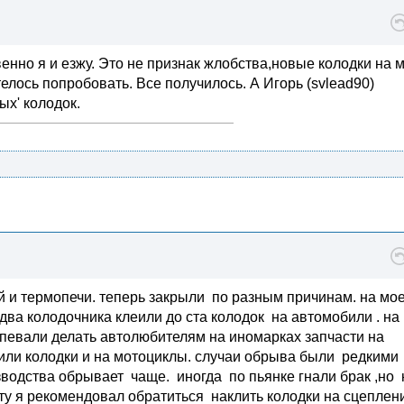
енно я и езжу. Это не признак жлобства,новые колодки на 
телось попробовать. Все получилось. А Игорь (svlead90)
ых' колодок.
й и термопечи. теперь закрыли по разным причинам. на мо
два колодочника клеили до ста колодок на автомобили . на
певали делать автолюбителям на иномарках запчасти на
еили колодки и на мотоциклы. случаи обрыва были редкими
зводства обрывает чаще. иногда по пьянке гнали брак ,но 
ту я рекомендовал обратиться наклить колодки на сцеплен