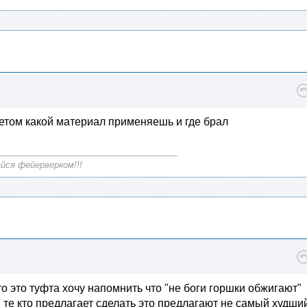
етом какой материал применяешь и где брал
йся фейерверком!!!
то это туфта хочу напомнить что "не боги горшки обжигают"
 те кто предлагает сделать это предлагают не самый худши