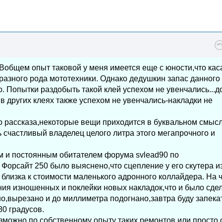
общем опыт таковой у меня имеется еще с юности,что кас
 разного рода мототехники. Однако дедушкин запас данного
. Попытки раздобыть такой клей успехом не увенчались...д
в других клеях также успехом не увенчались-накладки не
о рассказа,некоторые вещи приходится в буквальном смыс
 счастливый владелец целого литра этого мегапрочного и
м и постоянным обитателем форума svlead90 по
Форсайт 250 было выяснено,что сцепление у его скутера и
 близка к стоимости маленького адронного коллайдера. На ч
ия изношенных и поклейки новых накладок,что и было сде
о,вырезано и до миллиметра подогнано,завтра буду запека
80 градусов.
зможно по собственному опыту таких ремонтов или просто 