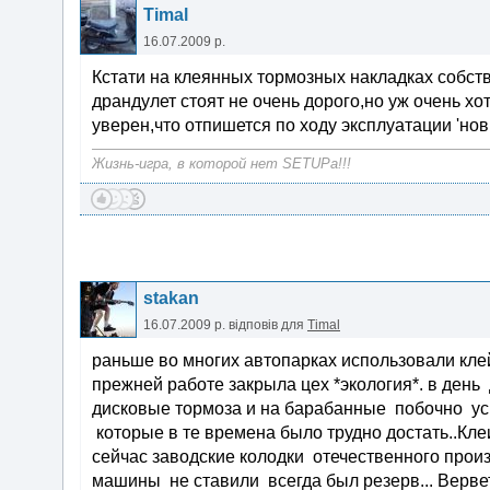
Timal
16.07.2009 р.
Кстати на клеянных тормозных накладках собств
драндулет стоят не очень дорого,но уж очень хо
уверен,что отпишется по ходу эксплуатации 'нов
Жизнь-игра, в которой нет SETUPa!!!
stakan
16.07.2009 р.
відповів для
Timal
раньше во многих автопарках использовали кле
прежней работе закрыла цех *экология*. в день 
дисковые тормоза и на барабанные побочно ус
которые в те времена было трудно достать..Кл
сейчас заводские колодки отечественного прои
машины не ставили всегда был резерв... Верве