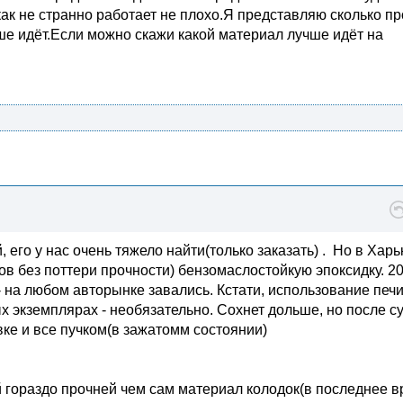
ак не странно работает не плохо.Я представляю сколько пр
е идёт.Если можно скажи какой материал лучше идёт на
 его у нас очень тяжело найти(только заказать) . Но в Хар
в без поттери прочности) бензомаслостойкую эпоксидку. 2
- на любом авторынке завались. Кстати, использование печ
х экземплярах - необязательно. Сохнет дольше, но после с
вке и все пучком(в зажатомм состоянии)
ей гораздо прочней чем сам материал колодок(в последнее 