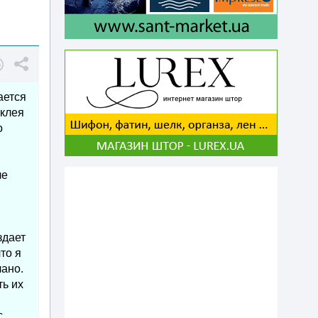
ается
 клея
о
ле
здает
то я
лано.
ть их
с