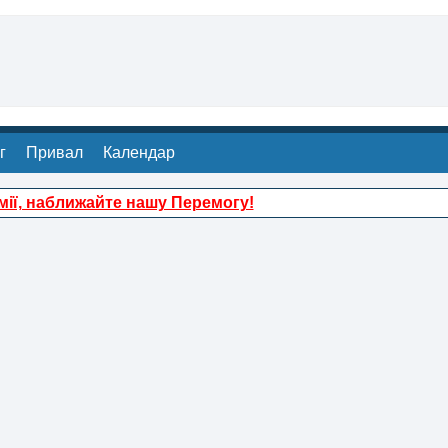
г
Привал
Календар
ії, наближайте нашу Перемогу!