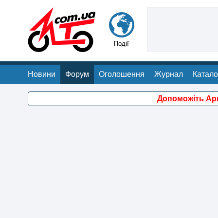
Події
Новини
Форум
Оголошення
Журнал
Катало
Допоможіть Арм