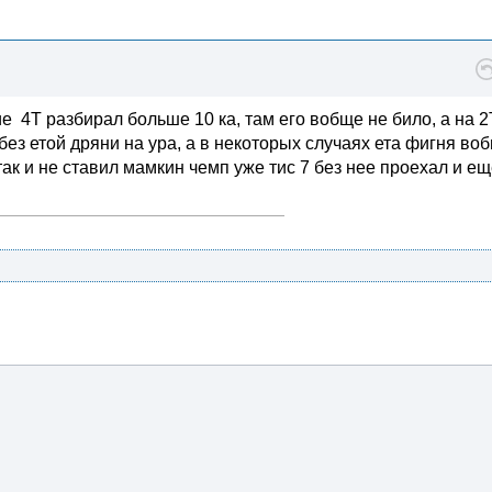
е 4Т разбирал больше 10 ка, там его вобще не било, а на 2
ез етой дряни на ура, а в некоторых случаях ета фигня во
к и не ставил мамкин чемп уже тис 7 без нее проехал и ещ