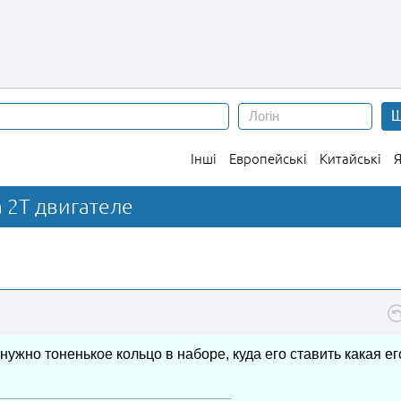
Ш
Інші
Европейські
Китайські
Я
 2Т двигателе
нужно тоненькое кольцо в наборе, куда его ставить какая ег