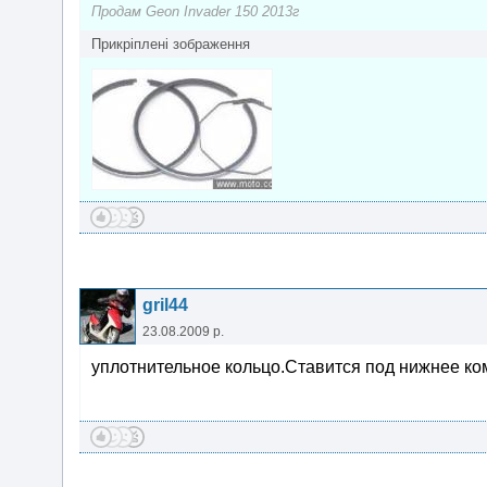
Продам Geon Invader 150 2013г
Прикріплені зображення
gril44
23.08.2009 р.
уплотнительное кольцо.Ставится под нижнее ко