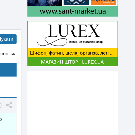
укати
понські
о