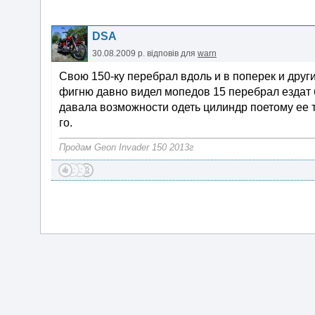
DSA
30.08.2009 р.
відповів для
warn
Свою 150-ку перебрал вдоль и в поперек и други
фигню давно видел мопедов 15 перебрал ездат б
давала возможности одеть цилиндр поетому ее та
го.
Продам Geon Invader 150 2013г