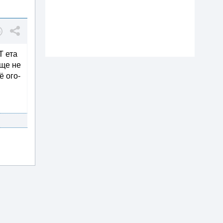
Т ета
бще не
ё ого-