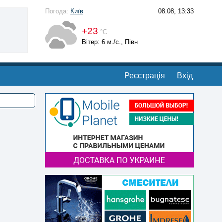
Погода:
Київ
08.08, 13:33
+23
°С
Вітер: 6 м./с., Півн
Реєстрація
Вхід