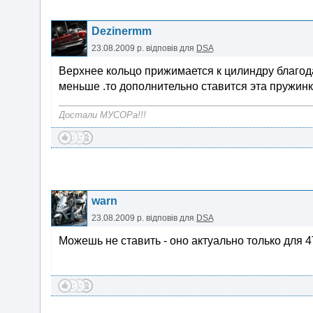
Dezinermm
23.08.2009 р.
відповів для
DSA
Верхнее кольцо прижимается к цилиндру благода
меньше .то дополнительно ставится эта пружинка
Достали МУСОРа!!!
warn
23.08.2009 р.
відповів для
DSA
Можешь не ставить - оно актуально только для 4