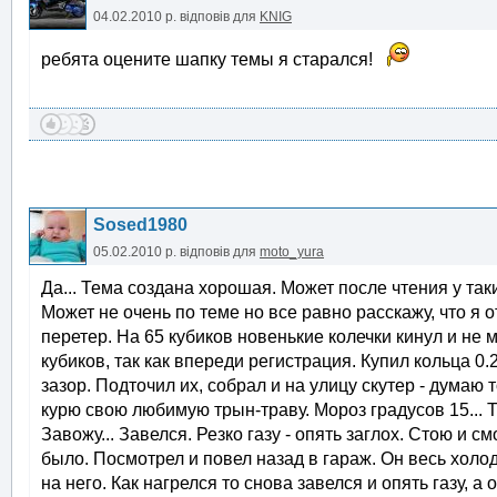
04.02.2010 р.
відповів для
KNIG
ребята оцените шапку темы я старался!
Sosed1980
05.02.2010 р.
відповів для
moto_yura
Да... Тема создана хорошая. Может после чтения у так
Может не очень по теме но все равно расскажу, что я 
перетер. На 65 кубиков новенькие колечки кинул и не
кубиков, так как впереди регистрация. Купил кольца 0
зазор. Подточил их, собрал и на улицу скутер - думаю 
курю свою любимую трын-траву. Мороз градусов 15... Ту
Завожу... Завелся. Резко газу - опять заглох. Стою и см
было. Посмотрел и повел назад в гараж. Он весь холо
на него. Как нагрелся то снова завелся и опять газу, а 