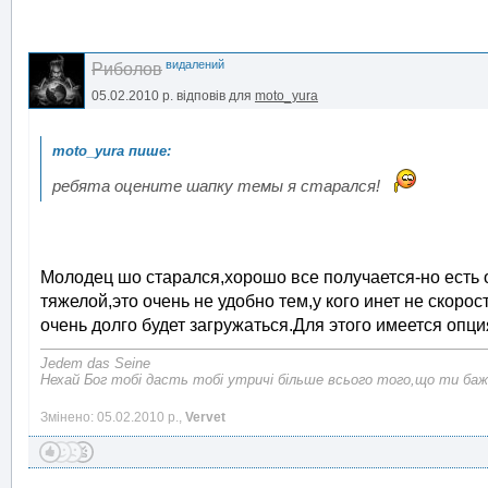
видалений
Риболов
05.02.2010 р.
відповів для
moto_yura
ребята оцените шапку темы я старался!
Молодец шо старался,хорошо все получается-но есть
тяжелой,это очень не удобно тем,у кого инет не скорос
очень долго будет загружаться.Для этого имеется опция
Jedem das Seine
Нехай Бог тобі дасть тобі утричі більше всього того,що ти баж
Змінено: 05.02.2010 р.,
Vervet