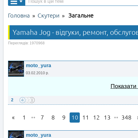
Головна
Скутери
Загальне
»
»
Yamaha Jog - відгуки, ремонт, обслуго
Переглядів: 1970968
moto_yura
03.02.2010 р.
Показати
2
1
••
7
8
9
10
11
12
13
••
348
moto_yura