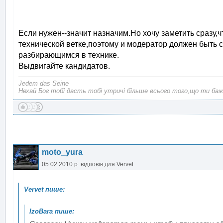
Если нужен--значит назначим.Но хочу заметить сразу,ч
технической ветке,поэтому и модератор должен быть
разбирающимся в технике.
Выдвигайте кандидатов.
Jedem das Seine
Нехай Бог тобі дасть тобі утричі більше всього того,що ти баж
moto_yura
05.02.2010 р.
відповів для
Vervet