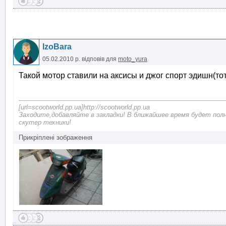
IzoBara
05.02.2010 р.
відповів для
moto_yura
Такой мотор ставили на аксисы и джог спорт эдишн(тот
[url=scootworld.pp.ua]http://scootworld.pp.ua
Заходите,добавляйте в закладки! В ближайшее время будет пол
скутер техники!
Прикріплені зображення