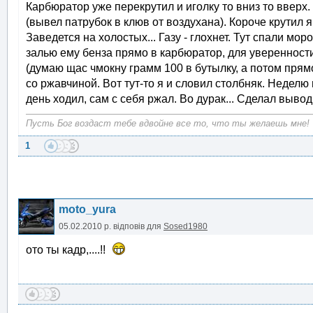
Карбюратор уже перекрутил и иголку то вниз то вверх.
(вывел патрубок в клюв от воздухана). Короче крутил я
Заведется на холостых... Газу - глохнет. Тут спали мо
залью ему бенза прямо в карбюратор, для уверенности.
(думаю щас чмокну грамм 100 в бутылку, а потом прямо 
со ржавчиной. Вот тут-то я и словил столбняк. Неделю
день ходил, сам с себя ржал. Во дурак... Сделал выво
Пусть Бог воздаст тебе вдвойне все то, что ты желаешь мне!
1
moto_yura
05.02.2010 р.
відповів для
Sosed1980
ото ты кадр,....!!