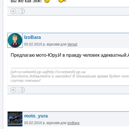
вы же как 3кж!
IzoBara
05.02.2010 р.
відповів для
Vervet
Предлагаю мото-Юру.И в правду человек адекватный.
[url=scootworld.pp.ua]http://scootworld.pp.ua
Заходите,добавляйте в закладки! В ближайшее время будет пол
скутер техники!
moto_yura
05.02.2010 р.
відповів для
IzoBara