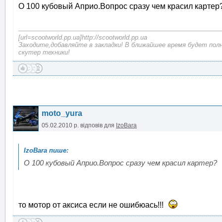
О 100 кубовый Априо.Вопрос сразу чем красил картер
[url=scootworld.pp.ua]http://scootworld.pp.ua
Заходите,добавляйте в закладки! В ближайшее время будет пол
скутер техники!
moto_yura
05.02.2010 р.
відповів для
IzoBara
О 100 кубовый Априо.Вопрос сразу чем красил картер?
то мотор от аксиса если не ошибюась!!!