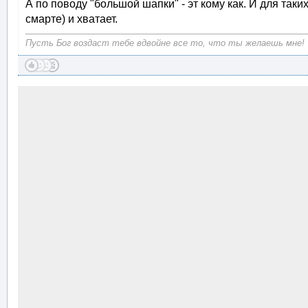
А по поводу "большой шапки" - эт кому как. И для таки
смарте) и хватает.
Пусть Бог воздаст тебе вдвойне все то, что ты желаешь мне!