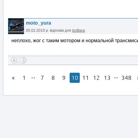
moto_yura
05.02.2010 р.
відповів для
IzoBara
неплохо, жог с таким мотором и нормальной трансмис
1
••
7
8
9
10
11
12
13
••
348