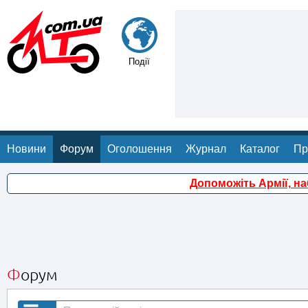
Події
Новини
Форум
Оголошення
Журнал
Каталог
Пр
Допоможіть Армії, н
Форум