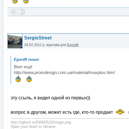
SergioStreet
28.02.2011 р.
відповів для
Egordft
Вот ещё
http://www.promdesign.com.ua/material/maxplus.html
эту ссыль, я видел одной из первых))
вопрос в другом, может есть где, кто-то продает
м
http://rghost.ru/54660510/image.png
Open your heart to Ukraine