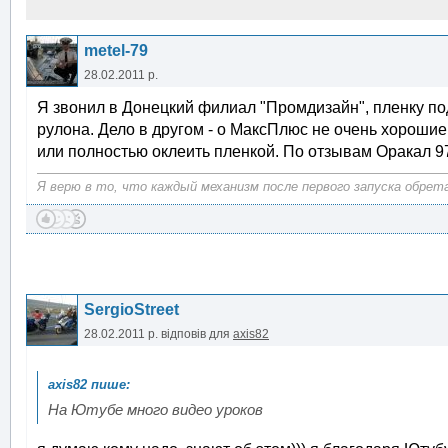
metel-79
28.02.2011 р.
Я звонил в Донецкий филиал "Промдизайн", пленку под
рулона. Дело в другом - о МаксПлюс не очень хороши
или полностью оклеить пленкой. По отзывам Оракал 97
Я верю в то, что каждый механизм после первого запуска обрет
SergioStreet
28.02.2011 р.
відповів для
axis82
На Ютубе много видео уроков