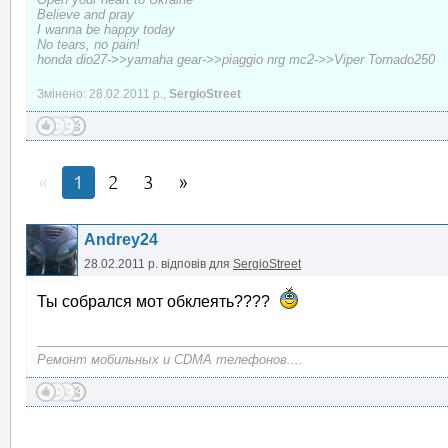
Believe and pray
I wanna be happy today
No tears, no pain!
honda dio27->>yamaha gear->>piaggio nrg mc2->>Viper Tornado250
Змінено: 28.02.2011 р.,
SergioStreet
1
2
3
Andrey24
28.02.2011 р.
відповів для
SergioStreet
Ты собрался мот обклеять????
Ремонт мобильных и CDMA телефонов....