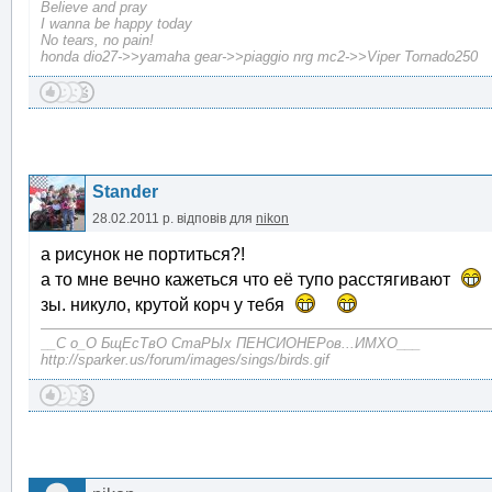
Believe and pray
I wanna be happy today
No tears, no pain!
honda dio27->>yamaha gear->>piaggio nrg mc2->>Viper Tornado250
Stander
28.02.2011 р.
відповів для
nikon
а рисунок не портиться?!
а то мне вечно кажеться что её тупо расстягивают
зы. никуло, крутой корч у тебя
__С о_О БщЕсТвО СтаРЫх ПЕНСИОНЕРов...ИМХО___
http://sparker.us/forum/images/sings/birds.gif