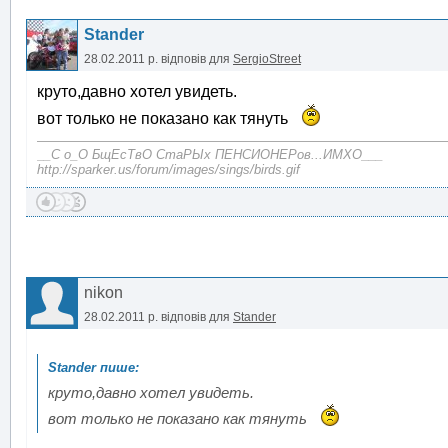
Stander
28.02.2011 р.
відповів для
SergioStreet
круто,давно хотел увидеть.
вот только не показано как тянуть
__С о_О БщЕсТвО СтаРЫх ПЕНСИОНЕРов...ИМХО___
http://sparker.us/forum/images/sings/birds.gif
nikon
28.02.2011 р.
відповів для
Stander
круто,давно хотел увидеть.
вот только не показано как тянуть