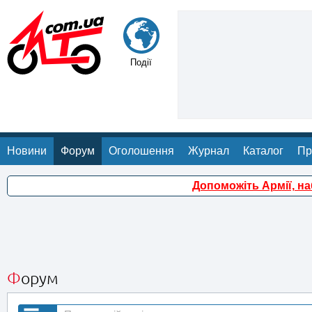
Події
Новини
Форум
Оголошення
Журнал
Каталог
Пр
Допоможіть Армії, н
Форум