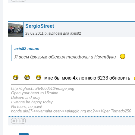
SergioStreet
28.02.2011 р.
відповів для
axis82
Я всем друзьям обклеил телефоны и Ноутбуки
мне бы мою 4х летнюю 6233 обновить
http://rghost.ru/54660510/image.png
Open your heart to Ukraine
Believe and pray
I wanna be happy today
No tears, no pain!
honda dio27->>yamaha gear->>piaggio nrg mc2->>Viper Tornado250