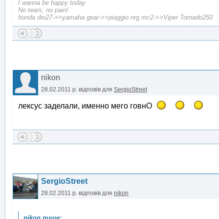
I wanna be happy today
No tears, no pain!
honda dio27->>yamaha gear->>piaggio nrg mc2->>Viper Tornado250
nikon
28.02.2011 р.
відповів для
SergioStreet
лексус заделали, именно мего говнО
SergioStreet
28.02.2011 р.
відповів для
nikon