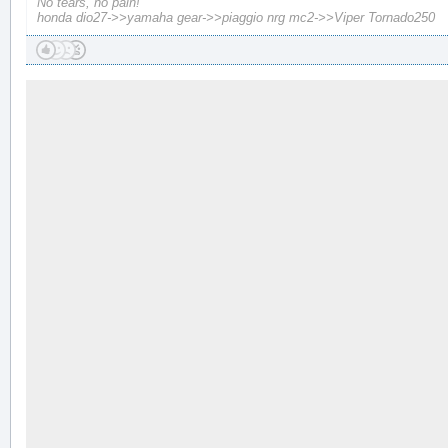
No tears, no pain!
honda dio27->>yamaha gear->>piaggio nrg mc2->>Viper Tornado250