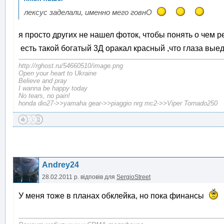
лексус заделали, именно мего говнО
я просто других не нашел фоток, чтобы понять о чем ре
есть такой богатый 3Д оракал красный ,что глаза выед
http://rghost.ru/54660510/image.png
Open your heart to Ukraine
Believe and pray
I wanna be happy today
No tears, no pain!
honda dio27->>yamaha gear->>piaggio nrg mc2->>Viper Tornado250
Andrey24
28.02.2011 р.
відповів для
SergioStreet
У меня тоже в планах обклейка, но пока финансы