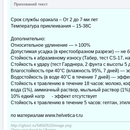
Срок службы оракала – От 2 до 7-ми лет
Температура приклеивания – 15-38С
Дополнительно:
Относительное удлинение — > 100%
Допустимая усадка (в крестообразном разрезе) — не б
Стойкость к абразивному износу (Табер, тест CS-17, н
Стойкость к удару (тест Гарднера, 2 фунта с высоты 5
Влагостойкость при 40°С (влажность 95%, 7 дней) — э
Водостойкость (в воде 40°С в течение 7 дней) — эффек
Стойкость к травлению в течение 18 часов: молоко, коф
вода (1%), аммиачный раствор, мыльный раствор (1%)
10% едкий натр - эффект отсутствует
Стойкость к травлению в течение 5 часов: гептан, эти
по материалам www.helvetica-t.ru
http://rghost.ru/54660510/image.png
Open your heart to Ukraine