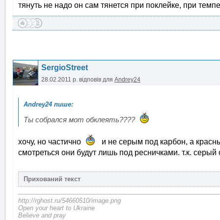
тянуть не надо он сам тянется при поклейке, при темп
SergioStreet
28.02.2011 р.
відповів для
Andrey24
Ты собрался мот обклеять????
хочу, но частично
и не серым под карбон, а крас
смотреться они будут лишь под ресничками. т.к. серый
http://rghost.ru/54660510/image.png
Open your heart to Ukraine
Believe and pray