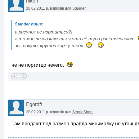
nikon
28.02.2011 р.
відповів для
Stander
а рисунок не портиться?!
а то мне вечно кажеться что её тупо расстягивают
зы. никуло, крутой корч у тебя
не не портитцо нечего,
Egordft
28.02.2011 р.
відповів для
SergioStreet
Там продают под размер,правда минималку не уточня