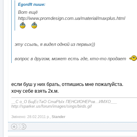
Вот ещё
http://www.promdesign.com.ua/material/maxplus.html
эту ссыль, я видел одной из первых))
вопрос в другом, может есть где, кто-то продает
если буш у них брать, отпишись мне пожалуйста.
хочу себе взять 2к.м.
__С о_О БщЕсТвО СтаРЫх ПЕНСИОНЕРов...ИМХО___
http://sparker.us/forum/images/sings/birds.gif
Змінено: 28.02.2011 р.,
Stander