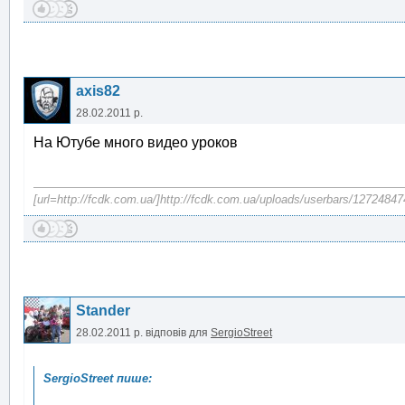
axis82
28.02.2011 р.
На Ютубе много видео уроков
[url=http://fcdk.com.ua/]http://fcdk.com.ua/uploads/userbars/12724847
Stander
28.02.2011 р.
відповів для
SergioStreet