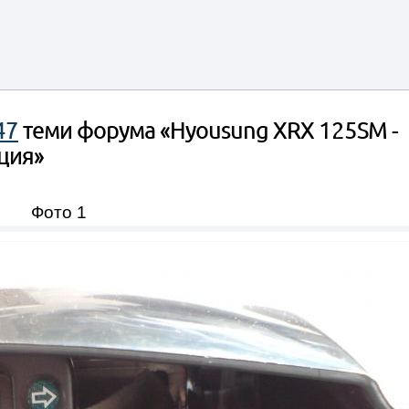
47
теми форума «Hyousung XRX 125SM -
ция»
Фото 1