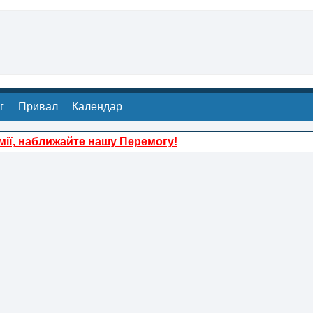
г
Привал
Календар
ії, наближайте нашу Перемогу!