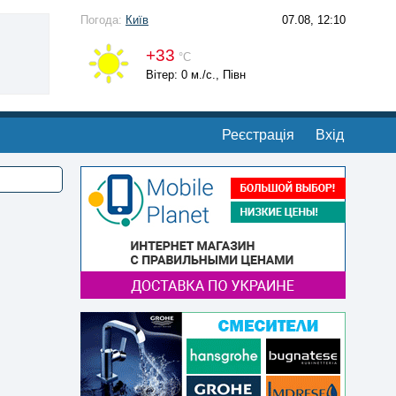
Погода:
Київ
07.08, 12:10
+33
°С
Вітер: 0 м./с., Півн
Реєстрація
Вхід