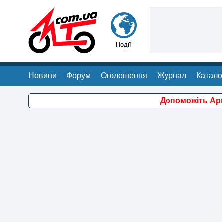
Події
Новини
Форум
Оголошення
Журнал
Катало
Допоможіть Арм