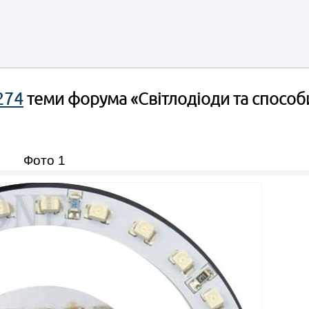
274
теми форума «Світлодіоди та способи
Фото 1