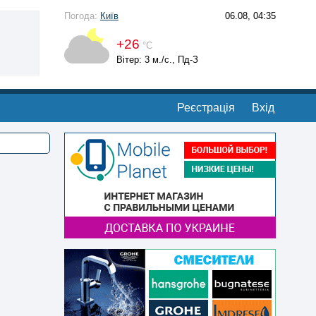
Погода:
Київ
06.08, 04:35
+26
°С
Вітер: 3 м./с., Пд-З
Реєстрація
Вхід