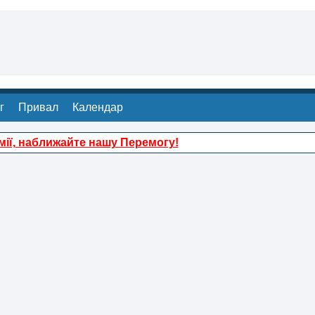
г
Привал
Календар
ії, наближайте нашу Перемогу!