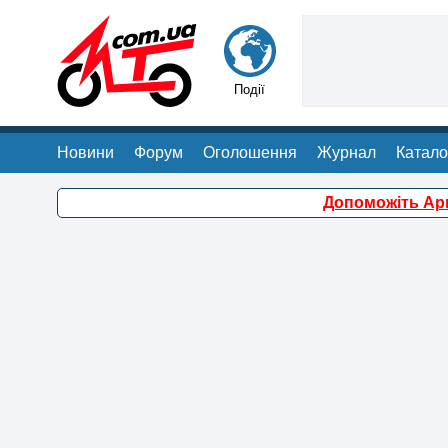
Події
Новини
Форум
Оголошення
Журнал
Катало
Допоможіть Арм