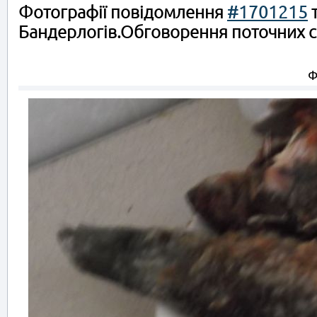
Фотографії повідомлення
#1701215
т
Бандерлогів.Обговорення поточних спр
Ф