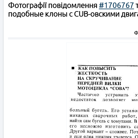
Фотографії повідомлення
#1706767
т
подобные клоны с CUB-овскими двига
Ф