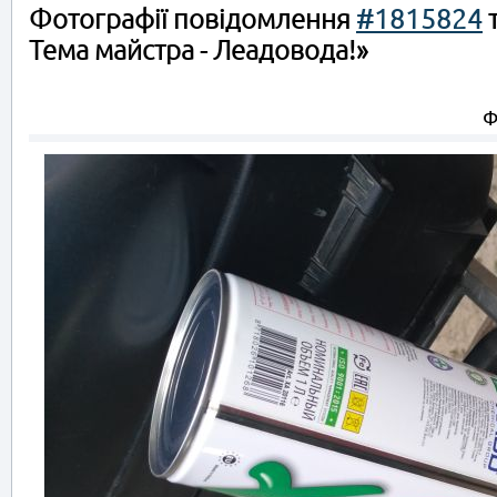
Фотографії повідомлення
#1815824
т
Тема майстра - Леадовода!»
Ф