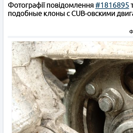
Фотографії повідомлення
#1816895
т
подобные клоны с CUB-овскими двига
Ф