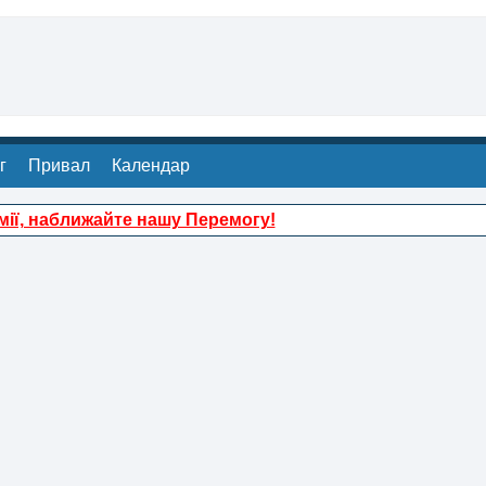
г
Привал
Календар
ії, наближайте нашу Перемогу!