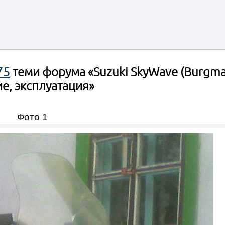
75
теми форума «Suzuki SkyWave (Burgma
е, эксплуатация»
Фото 1