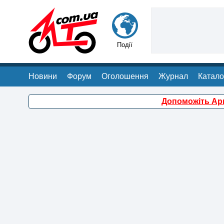
Події
Новини
Форум
Оголошення
Журнал
Катало
Допоможіть Арм