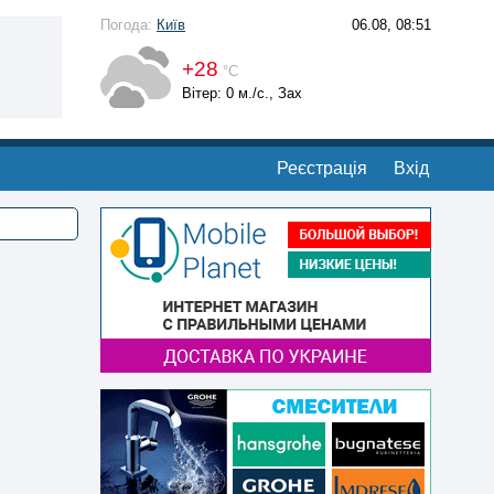
Погода:
Київ
06.08, 08:51
+28
°С
Вітер: 0 м./с., Зах
Реєстрація
Вхід