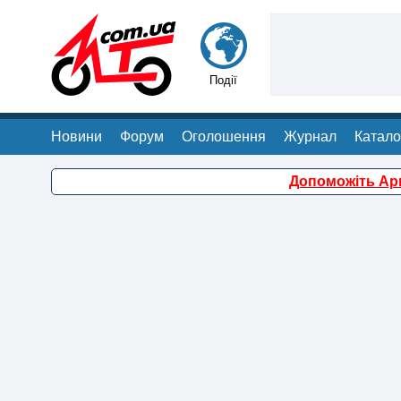
Події
Новини
Форум
Оголошення
Журнал
Катало
Допоможіть Арм