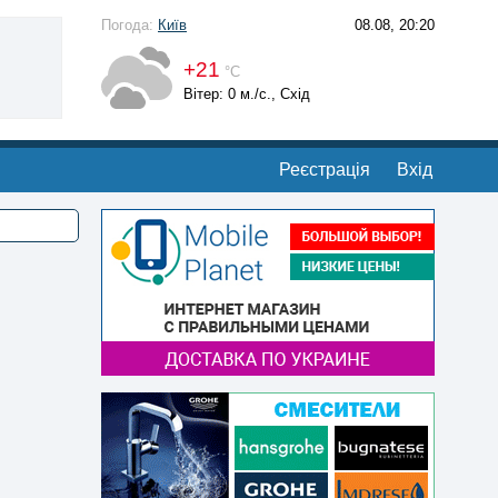
Погода:
Київ
08.08, 20:20
+21
°С
Вітер: 0 м./с., Схід
Реєстрація
Вхід