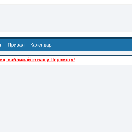
г
Привал
Календар
ії, наближайте нашу Перемогу!