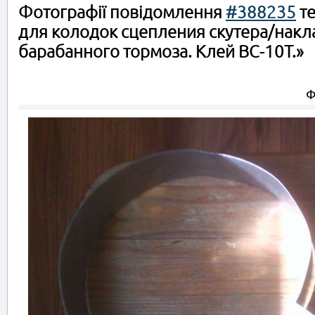
Фотографії повідомлення
#388235
те
для колодок сцепления скутера/накл
барабанного тормоза. Клей ВС-10Т.»
Ф