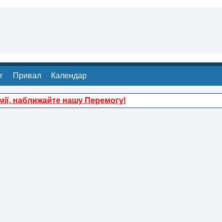
г
Привал
Календар
ії, наближайте нашу Перемогу!