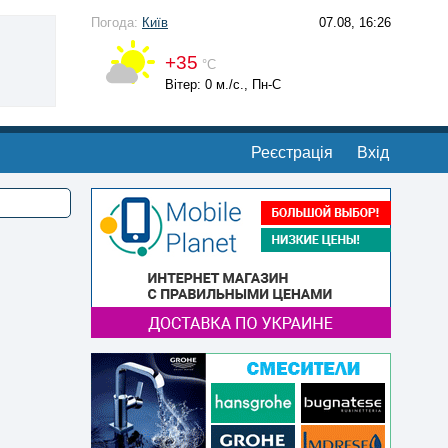
Погода:
Київ
07.08, 16:26
+35
°С
Вітер: 0 м./с., Пн-С
Реєстрація
Вхід