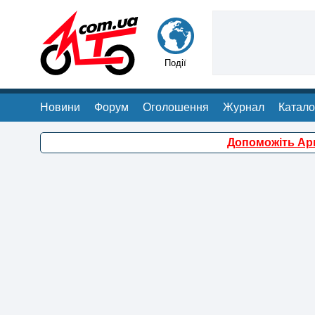
Події
Новини
Форум
Оголошення
Журнал
Катало
Допоможіть Арм