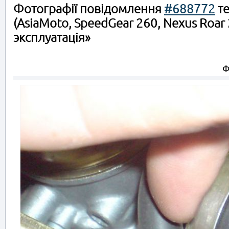
Фотографії повідомлення
#688772
те
(AsiaMoto, SpeedGear 260, Nexus Roar 
эксплуатація»
Ф