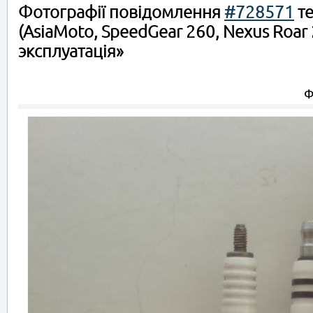
Фотографії повідомлення
#728571
те
(AsiaMoto, SpeedGear 260, Nexus Roar 
эксплуатація»
Ф