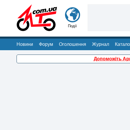
Події
Новини
Форум
Оголошення
Журнал
Катало
Допоможіть Арм