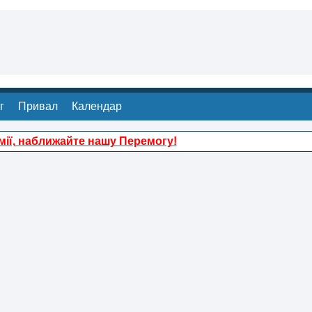
г
Привал
Календар
ії, наближайте нашу Перемогу!