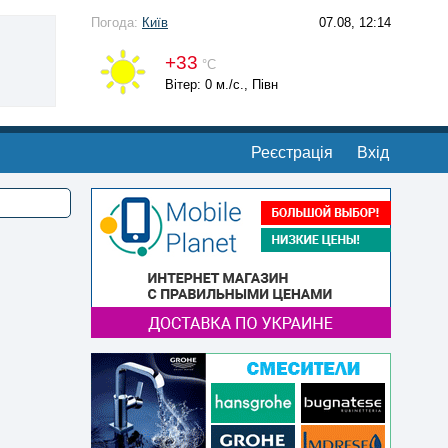
Погода:
Київ
07.08, 12:14
+33
°С
Вітер: 0 м./с., Півн
Реєстрація
Вхід