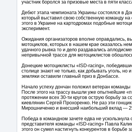
участник боролся за призовые места в пяти класс
Дебют этапа чемпионата Украины состоялся в До
который выставил свою собственную команду на с
этого в Украине на картодромах подобные мотоци
эксперимент.
Ожидания организаторов вполне оправдались, вы
мотоциклов, которых в нашем крае оказалось нем
удачного рывка то и дело раздавались аплодисмен
непривычной трассе для мотоциклистов обошлось
Донецкие мотоциклисты «ISD-racing», победившие
столице знают не только, как добывать уголь, но
земляки оставили главный приз в Донбассе.
Начало успеху дончан положил ветеран команды Г
После этого на трассу вышли уже опытнейшие «п
протяжении всех 30-ти кругов острую борьбу за 
киевлянин Сергей Прохоренко. Не раз эти гонщики
Мирошниченко и внесший наибольший вклад — 25 
Победа в командном зачете едва не ускользнула о
представителя команды «ISD-racing» Павла Калини
этого он сумел настигнуть конкурентов в борьбе 