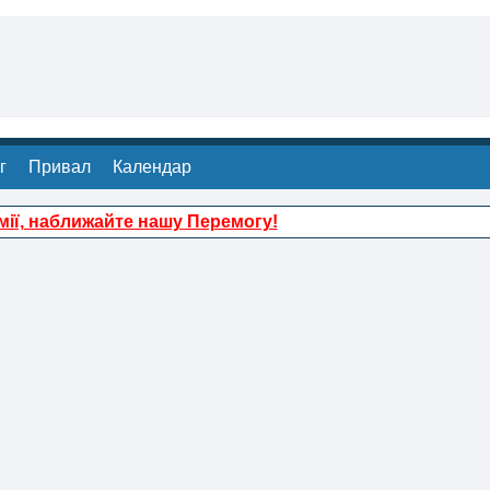
г
Привал
Календар
ії, наближайте нашу Перемогу!