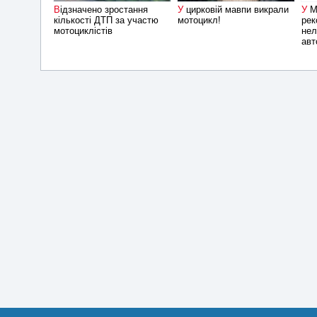
Відзначено зростання
У цирковій мавпи викрали
У Малайзії заарештовано
кількості ДТП за участю
мотоцикл!
рек
мотоциклістів
нел
авт