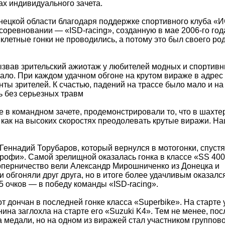
ах индивидуального зачета.
нецкой области благодаря поддержке спортивного клуба «
оревновании — «ISD-racing», созданную в мае 2006-го год
клетные гонки не проводились, а потому это был своего ро
звав зрительский ажиотаж у любителей модных и спортив
ало. При каждом удачном обгоне на крутом вираже в адрес
ты зрителей. К счастью, падений на трассе было мало и на
 без серьезных травм
 в командном зачете, продемонстрировали то, что в шахте
 и как на высоких скоростях преодолевать крутые виражи. Н
еннадий Торубаров, который вернулся в мотогонки, спустя 
рофи». Самой зрелищной оказалась гонка в классе «SS 400
соперничество вели Александр Мирошниченко из Донецка и
 обгоняли друг друга, но в итоге более удачливым оказалс
очков — в победу команды «ISD-racing».
т дончан в последней гонке класса «Superbike». На старте 
на заглохла на старте его «Suzuki K4». Тем не менее, пос
за медали, но на одном из виражей стал участником группов