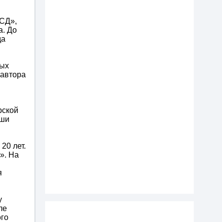
ИСД»,
а. До
да
ных
 автора
рской
аши
20 лет.
». На
я
у
ле
ого