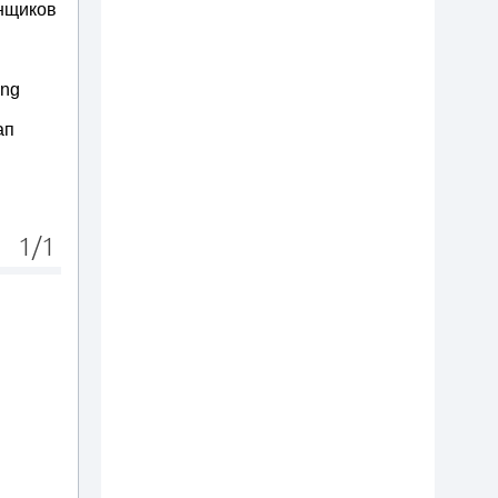
онщиков
ing
ап
1/1