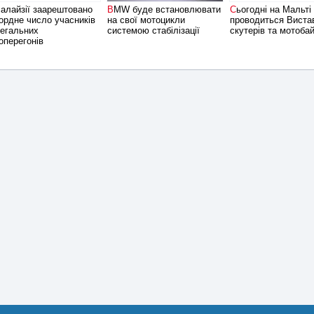
BMW буде встановлювати
Сьогодні на Мальті
ордне число учасників
на свої мотоцикли
проводиться Виста
егальних
системою стабілізації
скутерів та мотобай
оперегонів