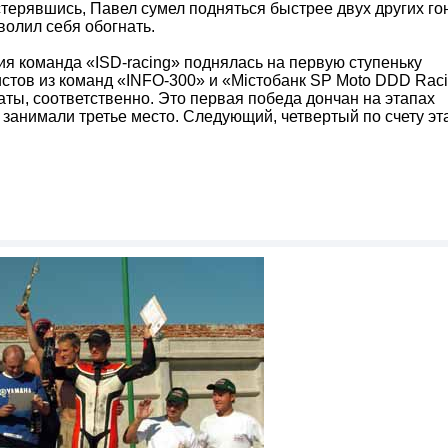
стерявшись, Павел сумел подняться быстрее двух других г
волил себя обогнать.
я команда «ISD-racing» поднялась на первую ступеньку
истов из команд «INFO-300» и «Містобанк SP Moto DDD Rac
аты, соответственно. Это первая победа дончан на этапах
занимали третье место. Следующий, четвертый по счету эт