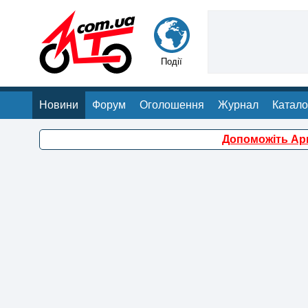
Події
Новини
Форум
Оголошення
Журнал
Катало
Допоможіть Арм