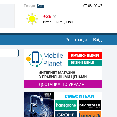
Погода:
Київ
07.08, 09:47
+29
°С
Вітер: 0 м./с., Півн
Реєстрація
Вхід