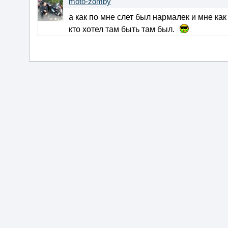
moto-zomby
а как по мне слет был нармалек и мне как
кто хотел там быть там был.