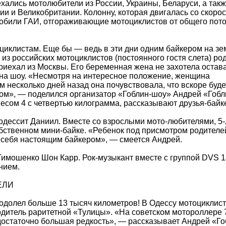
ехались мотолюбители из России, Украины, Беларуси, а так
ии и Великобритании. Колонну, которая двигалась со скоро
мобили ГАИ, отгораживающие мотоциклистов от общего пот
циклистам. Еще бы — ведь в эти дни одним байкером на зе
 из российских мотоциклистов (постоянного гостя слета) ро
риехал из Москвы. Его беременная жена не захотела остав
 на шоу. «Несмотря на интересное положение, женщина
 несколько дней назад она почувствовала, что вскоре буде
ддом», — поделился организатор «Гоблин-шоу» Андрей «Гоб
есом 4 с четвертью килограмма, рассказывают друзья-байк
дессит Даниил. Вместе со взрослыми мото-любителями, 5-
обственном мини-байке. «Ребенок под присмотром родителе
л себя настоящим байкером», — смеется Андрей.
Тимошенко Шон Карр. Рок-музыкант вместе с группой DVS 
нием.
ЕЛИ
одолел больше 13 тысяч километров! В Одессу мотоциклист
одитель раритетной «Тулицы». «На советском мотороллере 
 достаточно большая редкость», — рассказывает Андрей «Го