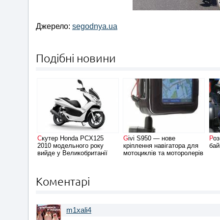
Джерело:
segodnya.ua
Подібні новини
Скутер Honda PCX125
Givi S950 — нове
Розсіяне, але швидкий
2010 модельного року
кріплення навігатора для
бай
вийде у Великобританії
мотоциклів та моторолерів
Коментарі
m1xali4