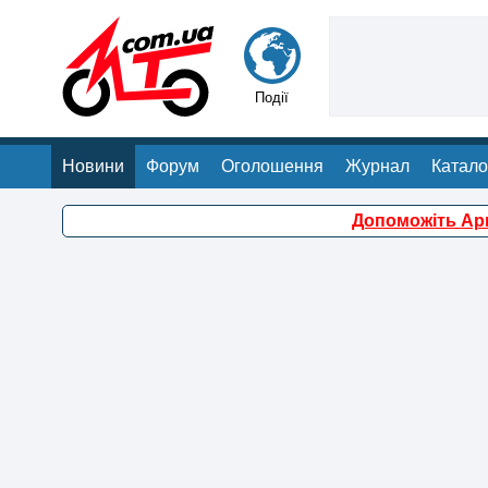
Події
Новини
Форум
Оголошення
Журнал
Катало
Допоможіть Арм