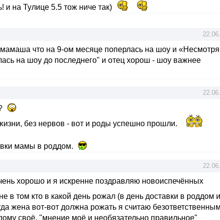
! и на Тулице 5.5 тож ниче так)
22.06
мамаша что на 9-ом месяце поперлась на шоу и «Несмотря
сь на шоу до последнего" и отец хорош - шоу важнее
22.06
??
изни, без нервов - вот и роды успешно прошли.
авки мамы в роддом.
22.06
очень хорошо и я искренне поздравляю новоиспечённых
не в том кто в какой день рожал (в день доставки в роддом 
когда жена вот-вот должна рожать я считаю безответственным
ждому своё, "мнение моё и необязательно правильное"