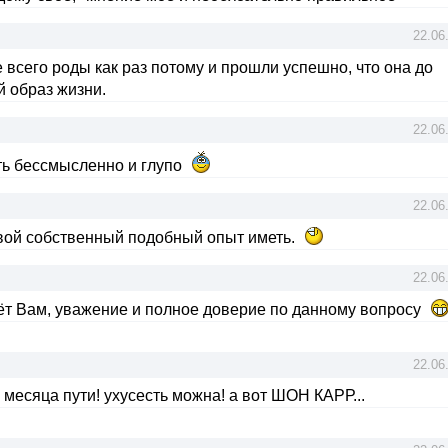
22.06
 всего роды как раз потому и прошли успешно, что она до
 образ жизни.
22.06
ть бессмысленно и глупо
22.06
свой собственный подобный опыт иметь.
22.06
очёт Вам, уважение и полное доверие по данному вопросу
22.06
2 месяца пути! ухусесть можна! а вот ШОН КАРР...