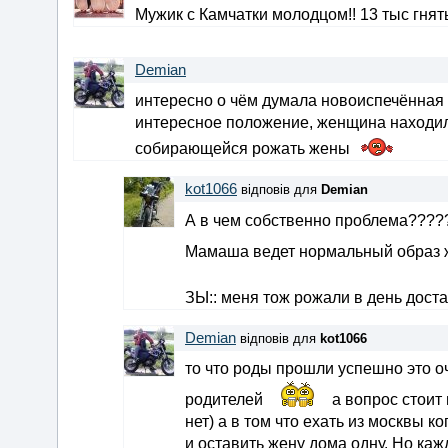
Мужик с Камчатки молодцом!! 13 тыс гнять
Demian
интересно о чём думала новоиспечённая 
интересное положение, женщина находила
собирающейся рожать жены
kot1066
відповів для
Demian
А в чем собственно проблема???
Мамаша ведет нормальный образ ж
ЗЫ:: меня тож рожали в день дост
Demian
відповів для
kot1066
то что роды прошли успешно это 
родителей
а вопрос стоит 
нет) а в том что ехать из москвы 
и оставить жену дома одну. Но ка