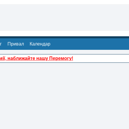
г
Привал
Календар
ії, наближайте нашу Перемогу!