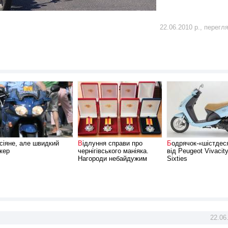
22.06.2010 р., перегл
Відлуння справи про
Бодрячок-«шістдесятник»
кер
чернігівського маніяка.
від Peugeot Vivacit
Нагороди небайдужим
Sixties
22.06