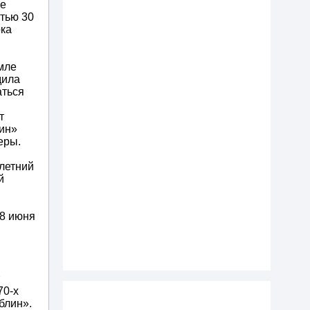
же
стью 30
ока
мле
дила
аться
т
лин»
еры.
летний
й
18 июня
70-х
блин».