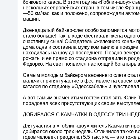
бочкового кваса. В этом году на «Гоблин-шоу» съ
нескольких европейских стран, в том числе Франц
—50 км/час, как и положено, сопровождали авто
машин.
Двенадцатый байкер-слет особо запомнится мото
стало больше! Так, в ходе фестиваля жена одного
счастливцу сына! Обладатель «железного коня» п
дома одна и составила мужу компанию в поездке
находилась на шоу до последнего. Поздно вечером
рожать, и ее прямо со стадиона отправили в ро
Федорко. На свет появился настоящий богатырь в
Самым молодым байкером весеннего слета стал о
мальчик принял участие в фестивале на своем с
катался по стадиону «Одесскабель» и чувствова
А вот самым знаменитым гостем стал зять Юлии 
порадовал всех присутствующих своим выступле
ДОБИРАЛСЯ С КАМЧАТКИ В ОДЕССУ ТРИ НЕД
Для участия в «Гоблин-шоу» житель Камчатки пре
добирался около трех недель. Отличился также в
годов человек преодолел 5,5 тыс. км, — это тоже