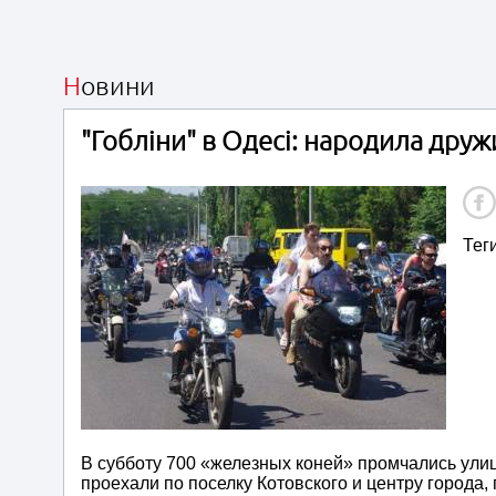
Новини
"Гобліни" в Одесі: народила друж
Тег
В субботу 700 «железных коней» промчались ули
проехали по поселку Котовского и центру города