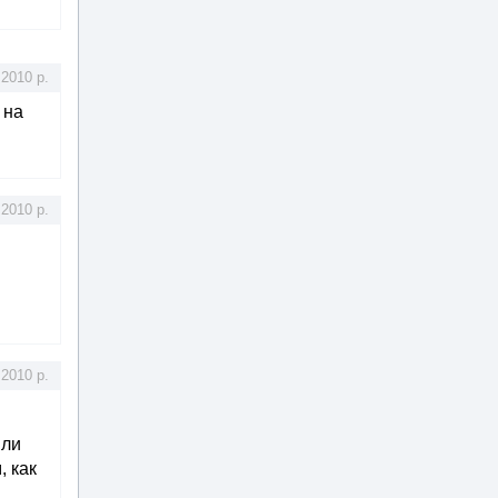
.2010 р.
 на
.2010 р.
.2010 р.
или
, как