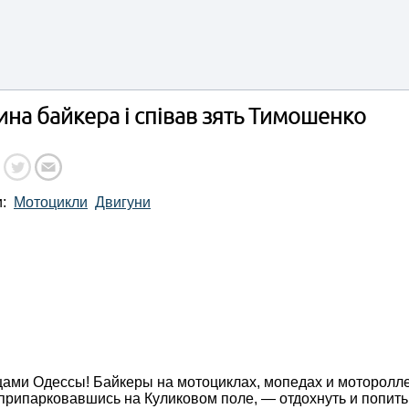
ина байкера і співав зять Тимошенко
и:
Мотоцикли
Двигуни
цами Одессы! Байкеры на мотоциклах, мопедах и моторолл
, припарковавшись на Куликовом поле, — отдохнуть и попить