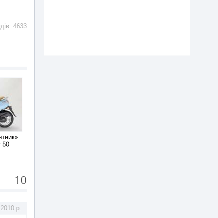
ядів: 4633
y 50
10
.2010 р.