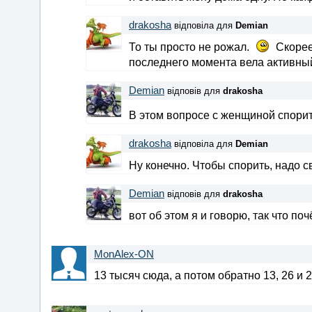
drakosha
відповіла для
Demian
То ты просто не рожал.
Скорее
последнего момента вела активный
Demian
відповів для
drakosha
В этом вопросе с женщиной спори
drakosha
відповіла для
Demian
Ну конечно. Чтобы спорить, надо 
Demian
відповів для
drakosha
вот об этом я и говорю, так что п
MonAlex-ON
13 тысяч сюда, а потом обратно 13, 26 и 