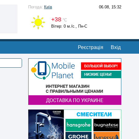
Погода:
Київ
06.08, 15:32
+38
°С
Вітер: 0 м./с., Пн-С
Реєстрація
Вхід