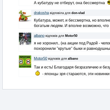
А кубатуру не отберут, она бессмертна
drakosha
відповіла для
don-vlad
Кубатура, может, и бессмертна, но вполне
богатым людям. И вполне возможно, что к
albano
відповів для
Motor50
я не хоронил.. (на акции под Радой - чело
похоронили "крутые" быки и равнодушны
Motor50
відповів для
albano
Так и есть! Благодаря безразличию и без
- японцы зря стараются, эти новинки