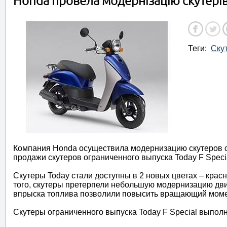
Honda провела модернізацію скутерів
Теги:
Ску
Компания Honda осуществила модернизацию скутеров с
продажи скутеров ограниченного выпуска Today F Speci
Скутеры Today стали доступны в 2 новых цветах – крас
того, скутеры претерпели небольшую модернизацию дв
впрыска топлива позволили повысить вращающий момен
Скутеры ограниченного выпуска Today F Special выпол