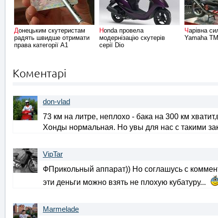
Донецьким скутеристам
Honda провела
Чарівна сила мистецтва:
радять швидше отримати
модернізацію скутерів
Yamaha TM
права категорії А1
серії Dio
Коментарі
don-vlad
73 км на литре, неплохо - бака на 300 км хват
Хонды нормальная. Но увы для нас с такими зак
VipTar
ФПрикольный аппарат)) Но соглашусь с комменто
эти деньги можно взять не плохую кубатуру...
Marmelade