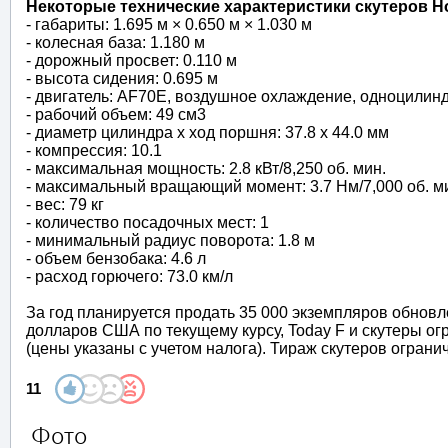
Некоторые технические характеристики скутеров H
- габариты: 1.695 м × 0.650 м × 1.030 м
- колесная база: 1.180 м
- дорожный просвет: 0.110 м
- высота сидения: 0.695 м
- двигатель: AF70E, воздушное охлаждение, одноцилин
- рабочий объем: 49 см3
- диаметр цилиндра х ход поршня: 37.8 х 44.0 мм
- компрессия: 10.1
- максимальная мощность: 2.8 кВт/8,250 об. мин.
- максимальный вращающий момент: 3.7 Нм/7,000 об. м
- вес: 79 кг
- количество посадочных мест: 1
- минимальный радиус поворота: 1.8 м
- объем бензобака: 4.6 л
- расход горючего: 73.0 км/л
За год планируется продать 35 000 экземпляров обновл
долларов США по текущему курсу, Today F и скутеры ог
(цены указаны с учетом налога). Тираж скутеров ограни
11
Фото