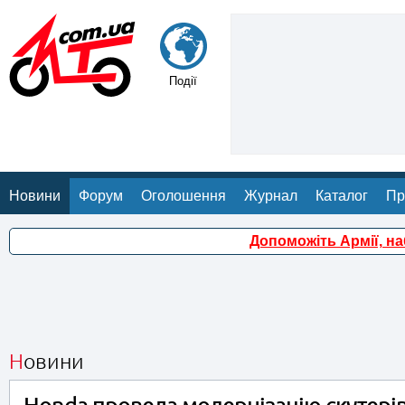
Події
Новини
Форум
Оголошення
Журнал
Каталог
Пр
Допоможіть Армії, н
Новини