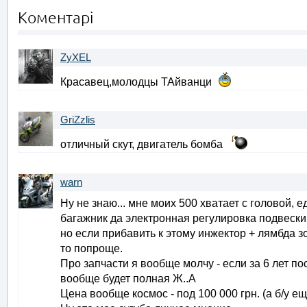
Коментарі
ZyXEL
Красавец,молодцы ТАйванци
GriZzlis
отличный скут, двигатель бомба
warn
Ну не знаю... мне моих 500 хватает с головой, 
багажник да электронная регулировка подвески.
но если прибавить к этому инжектор + лямбда зо
то попроще.
Про запчасти я вообще молчу - если за 6 лет по
вообще будет полная Ж..А
Цена вообще космос - под 100 000 грн. (а б/у ещ