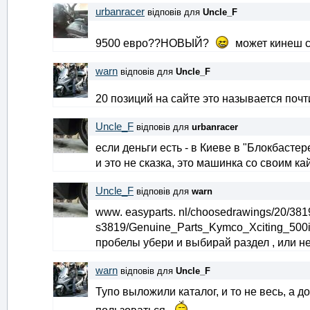
urbanracer
відповів для
Uncle_F
9500 евро??НОВЫЙ?
может кинеш сс
warn
відповів для
Uncle_F
20 позиций на сайте это называется поч
Uncle_F
відповів для
urbanracer
если деньги есть - в Киеве в "Блокбастер
и это не сказка, это машинка со своим к
Uncle_F
відповів для
warn
www. easyparts. nl/choosedrawings/20/381
s3819/Genuine_Parts_Kymco_Xciting_500
пробелы убери и выбирай раздел , или н
warn
відповів для
Uncle_F
Тупо выложили каталог, и то не весь, а д