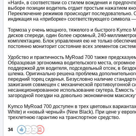
«Hard», в соответствии со стилем вождения и предпочт
выборе позиции водитель отдает простым нажатием кноп
Переключение режимов происходит последовательно. О
индикация на «приборке» соответствующего символа — 
Тормоза у очень мощного, тяжелого и быстрого Kymco
дисков спереди, один более скромный, 240-миллиметро
комплектацию. Блок управления ею не только обеспечи
постоянно мониторит состояние всех элементов систем
Удобство и практичность MyRoad 700 также предсказуемо
Образцовая эргономика водительского места, огромно
поддержкой для водителя, подседельный отсек, в безд
шлема. Оригинально решена проблема дополнительного 
передний торец сиденья. Безусловно наличие стандарт
зажигания совмещен с механической противоугонной си
несанкционированное использование скутера. Емкость т
загородной поездки на довольно экономичном максиску
Kymco MyRoad 700 доступен в трех цветовых вариантах: 
White) и «новый черный» (New Black). При цене у евро
трехлетнюю гарантию на транспортное средство.
34