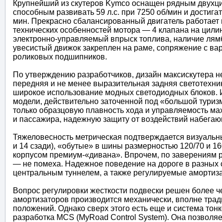
Крупнейший из скутеров Kymco оснащен рядным двухц
способным развивать 59 л.с. при 7250 об/мин и достига
мин. Прекрасно сбалансированный двигатель работает 
технических особенностей мотора — 4 клапана на цили
электронно-управляемый впрыск топлива, наличие лям
увесистый движок закреплен на раме, сопряжение с ва
роликовых подшипников.
По утверждению разработчиков, дизайн максискутера не
передняя и не менее выразительная задняя светотехни
широкое использование модных светодиодных блоков. 
модели, действительно заточенной под «большой туризм
только образцовую плавность хода и управляемость махи
и пассажира, надежную защиту от воздействий набега
Тяжеловесность метрическая подтверждается визуальн
и 14 сзади), «обутые» в шины размерностью 120/70 и 1
корпусом премиум-«дивана». Впрочем, по заверениям ра
— не помеха. Надежное поведение на дороге в разных
центральным туннелем, а также регулируемые амортиза
Вопрос регулировки жесткости подвески решен более ч
амортизаторов производится механически, вполне трад
положений. Однако сверх этого есть еще и система то
разработка MCS (MyRoad Control System). Она позволяет