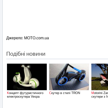
Джерело: MOTO.com.ua
Подібні новини
Концепт футуристичного
Скутер в стилі TRON
Motorini Zanini – нові
електроскутера Vespa
скутери з І