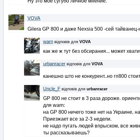
Ну это мое сугубо личное мнение.
VOVA
Gilera GP 800 и даже Nexsia 500 -cей тайванец-
warn
відповів для
VOVA
как же ж тут без обсирания... может хват
urbanracer
відповів для
VOVA
канешно што не конкурент..но гп800 стои
Uncle_F
відповів для
urbanracer
GP 800 не стоит в 3 раза дороже. ориент
для warn:
на GP 800 ничего тоже нет на Украине, на 
Приезжает все за 2-3 недели.
не надо пугать людей впрыском, все живе
ты рассказываешь?