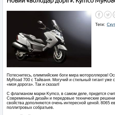
Новий «володар доріг»: Kymco MyRoa
Теги:
Ску
Потеснитесь, олимпийские боги мира мотороллеров! Ос
MyRoad 700 с Тайваня. Могучий и стильный гигант уже 
«моя дорога». Так и сказал!
С флагманом марки Kymco, в самом деле, придется счи
Современный дизайн и передовые технические решения
свойства дополняются очень интересной ценой. 8065 е
поллитровых собратьев.