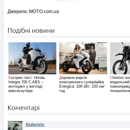
Джерело: MOTO.com.ua
Подібні новини
Експрес-тест: Honda
Дорожня версія
Christini оновив
Integra 700 C-ABS –
електричного супербайка
модельний
мотоцикл у вигляді
Energica: 100 кВт, 220 км/
повноприві
максискутера
год
позашляхов
Коментарі
Alubenets