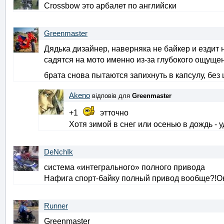
Crossbow это арбалет по английски
Greenmaster
Дядька дизайнер, наверняка не байкер и ездит 
садятся на мото именно из-за глубокого ощуще
брата снова пытаются запихнуть в капсулу, без 
Akeno
відповів для
Greenmaster
+1
этточно
Хотя зимой в снег или осенью в дождь -
DeNchIk
система «интегрального» полного привода
Нафига спорт-байку полный привод вообще?!Он
Runner
Greenmaster