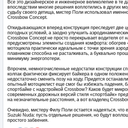
Все это дизайнерское и инженерное великолепие в те д
впоследствии многие решения воплотились в других мо
судьбу своего детища, мистер Поли использовал именн
Crossbow Concept.
Откидывающаяся вперед конструкция преследует две ц
погодных условий, а заодно улучшить аэродинамические
Crossbow Concept не просто перекрывает водителя от н
предусмотрены элементы создания комфорта: обогрев «
мотоцикла практически идеальным с точки зрения аэро
плавником способна не расталкивать, а буквально прош
минимуму энергопотери.
Впрочем, немногочисленные недостатки конструкции спо
колпак фактически фиксирует байкера в одном положен
недостаточно сменить позу на ходу. Придется останавли
опытный мотоциклист еще смог бы избежать падения, ба
спортбайке с надстройкой Crossbow? Каков будет микр
современных дорожных версий стиля «спортбайк» пред
на незначительные расстояния, а вот владелец Crossbo
Очевидно, мистеру Филу Поли остается надеяться, что 
Suzuki Nuda: пусть отдельные решения, но будут вопло
простого забвения.