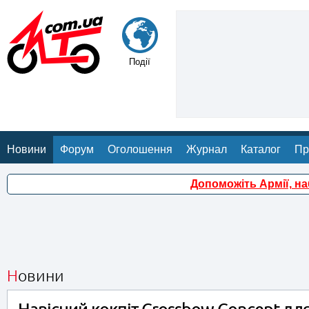
Події
Новини
Форум
Оголошення
Журнал
Каталог
Пр
Допоможіть Армії, н
Новини