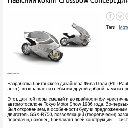
Навісний кокпіт Crossbow Concept для
Теги:
Мот
Разработка британского дизайнера Фила Поли (Phil Paul
англ.), возвращает из небытия другой доброй памяти пр
Этот, для той поры смелый и до крайности футуристичн
автомотосалоне Tokyo Motor Show 1986 года. Во-первых,
был откровением, в особенности будучи предложенным
двигатель GSX-R750, позволяющий (теоретически) разог
передач и, наконец, бриллиант всей конструкции — сис