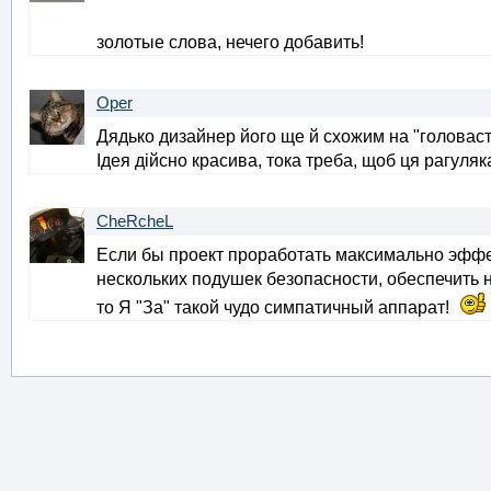
золотые слова, нечего добавить!
Oper
Дядько дизайнер його ще й схожим на "головасти
Ідея дійсно красива, тока треба, щоб ця рагуляка
CheRcheL
Если бы проект проработать максимально эффе
нескольких подушек безопасности, обеспечить н
то Я "За" такой чудо симпатичный аппарат!