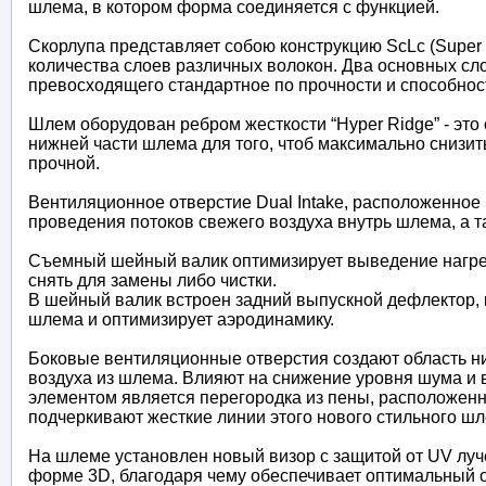
шлема, в котором форма соединяется с функцией.
Скорлупа представляет собою конструкцию ScLc (Super c
количества слоев различных волокон. Два основных сло
превосходящего стандартное по прочности и способност
Шлем оборудован ребром жесткости “Hyper Ridge” - эт
нижней части шлема для того, чтоб максимально снизить
прочной.
Вентиляционное отверстие Dual Intake, расположенное
проведения потоков свежего воздуха внутрь шлема, а 
Съемный шейный валик оптимизирует выведение нагрето
снять для замены либо чистки.
В шейный валик встроен задний выпускной дефлектор, 
шлема и оптимизирует аэродинамику.
Боковые вентиляционные отверстия создают область н
воздуха из шлема. Влияют на снижение уровня шума и
элементом является перегородка из пены, расположен
подчеркивают жесткие линии этого нового стильного шл
На шлеме установлен новый визор с защитой от UV луч
форме 3D, благодаря чему обеспечивает оптимальный о