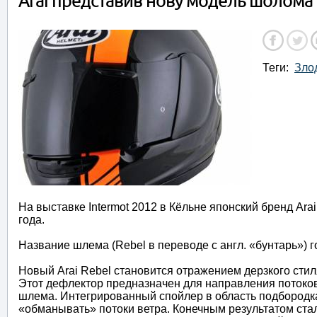
Arai представив нову модель шолома
Теги:
Злод
На выставке Intermot 2012 в Кёльне японский бренд Ar
года.
Название шлема (Rebel в переводе с англ. «бунтарь») г
Новый Arai Rebel становится отражением дерзкого сти
Этот дефлектор предназначен для направления потоков
шлема. Интегрированный спойлер в область подбородк
«обманывать» потоки ветра. Конечным результатом ст