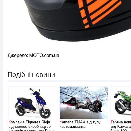
Джерело: MOTO.com.ua
Подібні новини
Компанія Figueres Rieju
Yamaha TMAX від гуру
Гаряча новинка 2013 року
відновлює виробництво
кастомайзинга
від Kawasa
скутерів з моделлю Rieju
Ninja 300