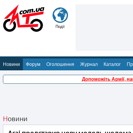
Події
Новини
Форум
Оголошення
Журнал
Каталог
Пр
Допоможіть Армії, н
Новини