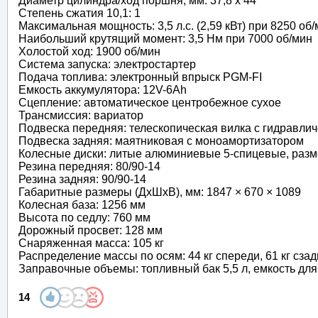
Диаметр цилиндра/ход поршня, мм: 37,8 х 44
Степень сжатия 10,1: 1
Максимальная мощность: 3,5 л.с. (2,59 кВт) при 8250 об
Наибольший крутящий момент: 3,5 Нм при 7000 об/мин
Холостой ход: 1900 об/мин
Система запуска: электростартер
Подача топлива: электронный впрыск PGM-FI
Емкость аккумулятора: 12V-6Ah
Сцепление: автоматическое центробежное сухое
Трансмиссия: вариатор
Подвеска передняя: телескопическая вилка с гидравл
Подвеска задняя: маятниковая с моноамортизатором
Колесные диски: литые алюминиевые 5-спицевые, разме
Резина передняя: 80/90-14
Резина задняя: 90/90-14
Габаритные размеры (ДхШхВ), мм: 1847 × 670 × 1089
Колесная база: 1256 мм
Высота по седлу: 760 мм
Дорожный просвет: 128 мм
Снаряженная масса: 105 кг
Распределение массы по осям: 44 кг спереди, 61 кг сзад
Заправочные объемы: топливный бак 5,5 л, емкость для
14