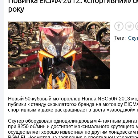
Новинка EICMA-2012: «спортивний» 
року
Теги:
Ску
Новый 50-кубовый мотороллер Honda NSC50R 2013 моде
публики к стенду «крылатого» бренда на мотошоу EICMA
спортивным и даже раскрашивает в цвета «заводской»
Скутер оборудован одноцилиндровым 4-тактным двигате
при 8250 об/мин и достигает максимального крутящего 
осуществляет хорошо известная по другим хондовским
PGM-FI. Несмотря на заявления о спортивном характере,