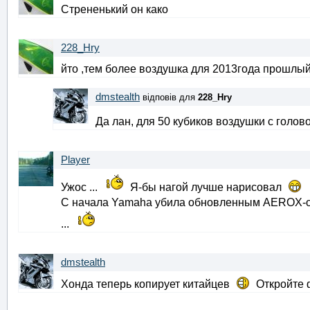
Стрененький он како
228_Hry
йто ,тем более воздушка для 2013года прошлый
dmstealth
відповів для
228_Hry
Да лан, для 50 кубиков воздушки с голов
Player
Ужос ...
Я-бы нагой лучше нарисовал
С начала Yamaha убила обновленным AEROX-ом
...
dmstealth
Хонда теперь копирует китайцев
Откройте ф