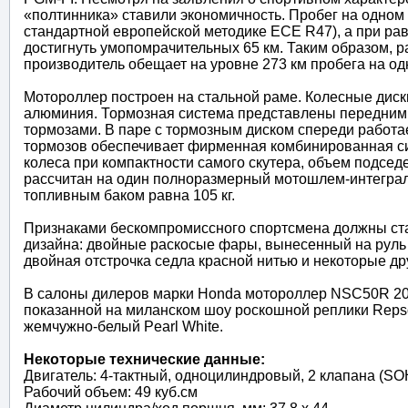
«полтинника» ставили экономичность. Пробег на одном 
стандартной европейской методике ECE R47), а при ра
достигнуть умопомрачительных 65 км. Таким образом, 
производитель обещает на уровне 273 км пробега на одн
Мотороллер построен на стальной раме. Колесные дис
алюминия. Тормозная система представлены передним 
тормозами. В паре с тормозным диском спереди работа
тормозов обеспечивает фирменная комбинированная с
колеса при компактности самого скутера, объем подсед
рассчитан на один полноразмерный мотошлем-интегра
топливным баком равна 105 кг.
Признаками бескомпромиссного спортсмена должны ста
дизайна: двойные раскосые фары, вынесенный на руль 
двойная отстрочка седла красной нитью и некоторые др
В салоны дилеров марки Honda мотороллер NSC50R 2013
показанной на миланском шоу роскошной реплики Reps
жемчужно-белый Pearl White.
Некоторые технические данные:
Двигатель: 4-тактный, одноцилиндровый, 2 клапана (S
Рабочий объем: 49 куб.см