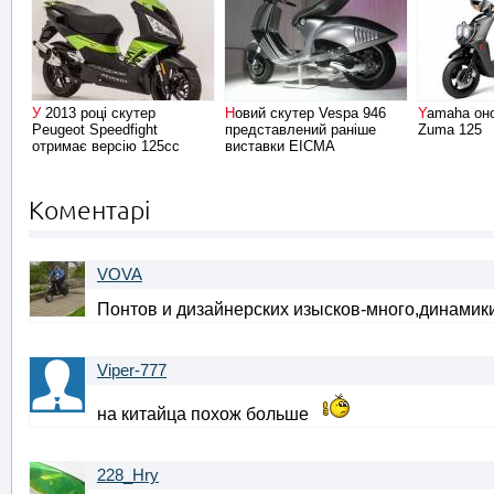
У 2013 році скутер
Новий скутер Vespa 946
Yamaha оновлює Скутер
Peugeot Speedfight
представлений раніше
Zuma 125
отримає версію 125сс
виставки EICMA
Коментарі
VOVA
Понтов и дизайнерских изысков-много,динамики
Viper-777
на китайца похож больше
228_Hry