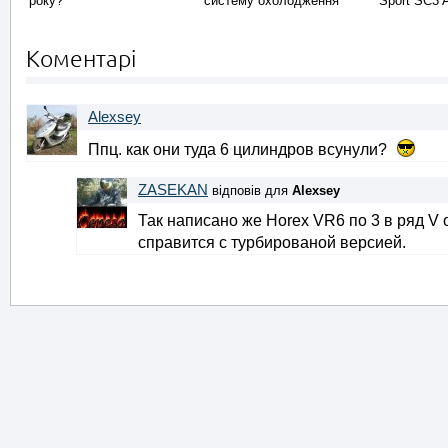
року?
систему охолодження
Sport SC3 
Коментарі
Alexsey
Ппц. как они туда 6 цилиндров всунули?
ZASEKAN
відповів для
Alexsey
Так написано же Horex VR6 по 3 в ряд V
справится с турбированой версией.