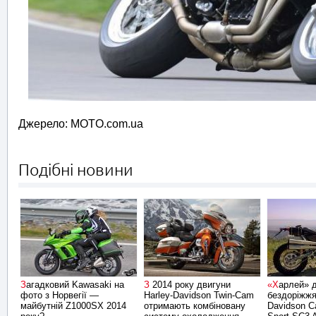
Джерело: MOTO.com.ua
Подібні новини
Загадковий Kawasaki на
З 2014 року двигуни
«Харлей» для
фото з Норвегії —
Harley-Davidson Twin-Cam
бездоріжжя:
майбутній Z1000SX 2014
отримають комбіновану
Davidson C