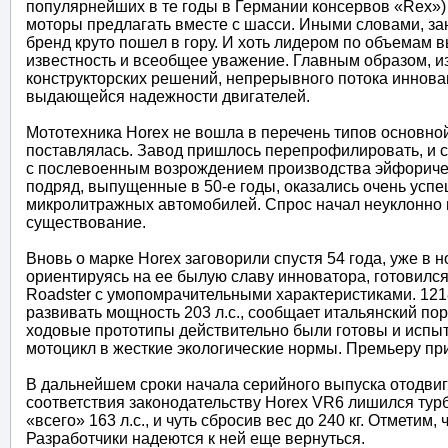
популярнейших в те годы в Германии консервов «Rex») 
моторы предлагать вместе с шасси. Иными словами, за
бренд круто пошел в гору. И хоть лидером по объемам в
известность и всеобщее уважение. Главным образом, и
конструкторских решений, непрерывного потока инновац
выдающейся надежности двигателей.
Мототехника Horex не вошла в перечень типов основной
поставлялась. Завод пришлось перепрофилировать, и с
с послевоенным возрождением производства эйфоричес
подряд, выпущенные в 50-е годы, оказались очень успе
микролитражных автомобилей. Спрос начал неуклонно п
существование.
Вновь о марке Horex заговорили спустя 54 года, уже в
ориентируясь на ее былую славу инноватора, готовился
Roadster с умопомрачительными характеристиками. 121
развивать мощность 203 л.с., сообщает итальянский пор
ходовые прототипы действительно были готовы и испыт
мотоцикл в жесткие экологические нормы. Премьеру пр
В дальнейшем сроки начала серийного выпуска отодвиг
соответствия законодательству Horex VR6 лишился ту
«всего» 163 л.с., и чуть сбросив вес до 240 кг. Отметим
Разработчики надеются к ней еще вернуться.