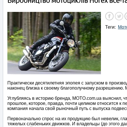
Виробництво мотоциклів Horex все-та
Теги:
Мот
Практически десятилетняя эпопея с запуском в произв
наконец близка к своему благополучному разрешению. М
Углубляясь в историю бренда, MOTO.com.ua выяснил, ч
прошлое, которое, правда, почти целиком относится к 
компания начала свой рыночный путь с выпуска подвес
Первоначально спрос на их продукцию был невелик, г
тяжелых слабеньких движков. И владельцы (до этого д