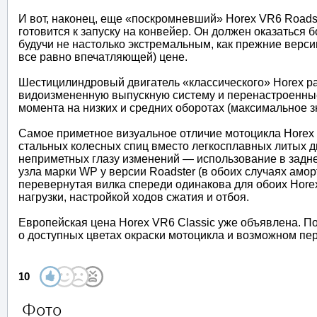
И вот, наконец, еще «поскромневший» Horex VR6 Roadste
готовится к запуску на конвейер. Он должен оказаться 
будучи не настолько экстремальным, как прежние версии
все равно впечатляющей) цене.
Шестицилиндровый двигатель «классического» Horex ра
видоизмененную выпускную систему и перенастроенные
момента на низких и средних оборотах (максимальное з
Самое приметное визуальное отличие мотоцикла Horex
стальных колесных спиц вместо легкосплавных литых ди
неприметных глазу изменений — использование в задн
узла марки WP у версии Roadster (в обоих случаях амор
перевернутая вилка спереди одинакова для обоих Hor
нагрузки, настройкой ходов сжатия и отбоя.
Европейская цена Horex VR6 Classic уже объявлена. По
о доступных цветах окраски мотоцикла и возможном пе
10
Фото