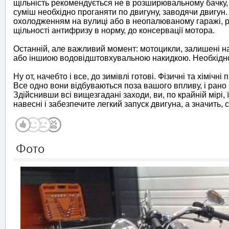
щільність рекомендується не в розширювальному бачку, а
суміш необхідно проганяти по двигуну, заводячи двигун
охолодженням на вулиці або в неопалюваному гаражі, р
щільності антифризу в норму, до консервації мотора.
Останній, але важливий момент: мотоцикли, залишені на 
або іншиою водовідштовхувальною накидкою. Необхідно 
Ну от, начебто і все, до зимівлі готові. Фізичні та хімічн
Все одно вони відбуваються поза вашого впливу, і рано 
Здійснивши всі вищезгадані заходи, ви, по крайній мірі
навесні і забезпечите легкий запуск двигуна, а значить,
Фото