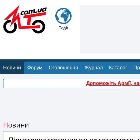
Події
Новини
Форум
Оголошення
Журнал
Каталог
Пр
Допоможіть Армії, н
Новини