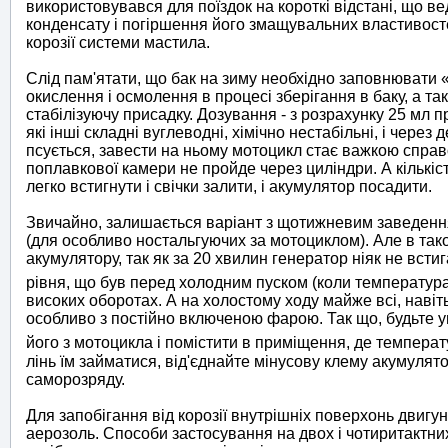
використовувався для поїздок на короткі відстані, що 
конденсату і погіршення його змащувальних властивосте
корозії системи мастила.
Слід пам'ятати, що бак на зиму необхідно заповнювати 
окислення і осмолення в процесі зберігання в баку, а та
стабілізуючу присадку. Дозування - з розрахунку 25 мл п
які інші складні вуглеводні, хімічно нестабільні, і через
псується, завести на ньому мотоцикл стає важкою справою
поплавкової камери не пройде через циліндри. А кількіс
легко встигнути і свічки залити, і акумулятор посадити.
Звичайно, залишається варіант з щотижневим заведення
(для особливо ностальгуючих за мотоциклом). Але в так
акумулятору, так як за 20 хвилин генератор ніяк не всти
рівня, що був перед холодним пуском (коли температур
високих оборотах. А на холостому ходу майже всі, навіт
особливо з постійно включеною фарою. Так що, будьте у
його з мотоцикла і помістити в приміщення, де темпера
лінь їм займатися, від'єднайте мінусову клему акумулято
саморозряду.
Для запобігання від корозії внутрішніх поверхонь двигу
аерозоль. Способи застосування на двох і чотиритактни