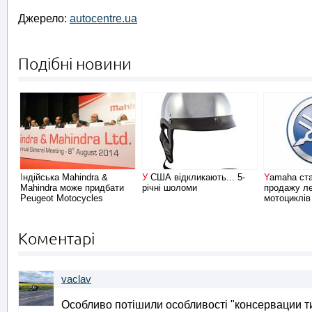
Джерело:
autocentre.ua
Подібні новини
Індійська Mahindra &
У США відкликають... 5-
Yamaha стала лідером з
Mahindra може придбати
річні шоломи
продажу ле
Peugeot Motocycles
мотоциклів
Коментарі
vaclav
Особливо потішили особливості "консервации т