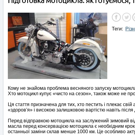
Підготовка мотоцикла: як готуємося, т
Теги:
Різн
Кому не знайома проблема весняного запуску мотоцикла 
Хто мотоцикл купує «чисто на сезон», також може не пр
Ця стаття призначена для тих, хто пестить і плекає свій 
«здоров'я» і високою залишковою вартістю навіть після д
Перед відправкою мотоцикла на заслужений зимовий від
масла перед консервацією мотоцикла є необхідним кроко
останньої заміни склав менше 1000 км. Це особливо акт