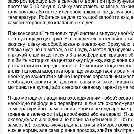
засіб розпорошується в свічкові отвори при прокручуван
протягом 5-10 секунд. Свічку загортають на місце, закр
ганчірочкою або поліетиленовою плівкою, не даючи вол
температури. Робиться це для того, щоб запобігти вхід во
камери згоряння, до клапанів і їх сідел.
При консервації титанових труб системи випуску необхід
експлуатації до цих труб. Всі інші деталі, потенційно сх
захисну плівку на оброблюваних поверхнях. Зрозуміло,
плівка буде не на металі, а на бруду, а метал під брудом
підкачайте шини до тиску в 3 атмосфери для кращого збе
підійміть мотоцикл на центральну підніжку, якщо вона є
розвантажити і переднє колесо. Оскільки мотоцикли збері
вилки і штокам амортизаторів, що знаходяться в розтягн
необхідно захистити хімічно інертною аерозольним мас
необхідно скропити всі доступні сальники, захистивши їх
мотоцикл на вулиці або в неопалюваному гаражі гума м
Якщо мотоцикл з водяним охолодженням - обов'язково пе
необхідно періодично перевіряти щільність охолоджувал
температури його замерзання. Робити це слід ареометром
гривень в залежності від виробника) або на сервісі. Як
охолоджувальної рідини не повинна бути менше 1,05 г / 
замерзне), охолоджуюча рідина в сильний мороз може роз
нижче норми, але сама рідина прозора, злийте півлітра -