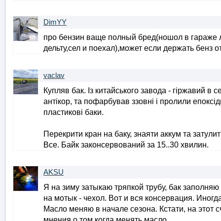
DimYY
про бензин ваще полный бред(ношол в гараже 
дельту,сел и поехал),может если держать бенз 
vaclav
Купляв бак. Із китайського завода - гіржавий в 
антікор, та пофарбував ззовні і пролили епоксі
пластикові баки.
Перекрити кран на баку, знаяти аккум та затули
Все. Байк законсервований за 15..30 хвилин.
AKSU
Я на зиму затыкаю тряпкой трубу, бак заполняю
на мотык - чехол. Вот и вся консервация. Иногд
Масло меняю в начале сезона. Кстати, на этот с
мнения о том когда менять масло.