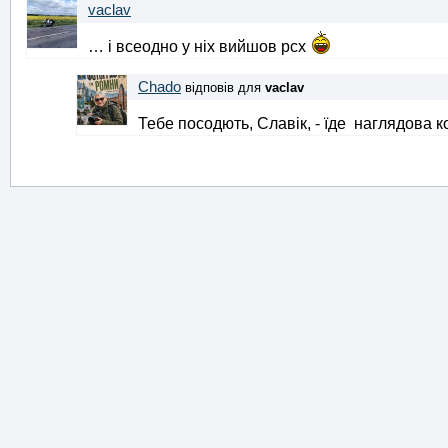
vaclav
… і всеодно у ніх вийшов pcx
Chado
відповів для
vaclav
Тебе посодють, Славік, - їде наглядова к