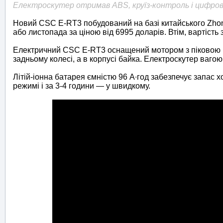
Електроскутер отримав ABS, круїз-контроль і цифро
Новий CSC E-RT3 побудований на базі китайського Zhon
або листопада за ціною від 6995 доларів. Втім, вартіст
Електричний CSC E-RT3 оснащений мотором з піковою пот
задньому колесі, а в корпусі байка. Електроскутер вагою
Літій-іонна батарея ємністю 96 А∙год забезпечує запас х
режимі і за 3-4 години — у швидкому.