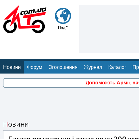
Події
Новини
Форум
Оголошення
Журнал
Каталог
Пр
Допоможіть Армії, н
Новини