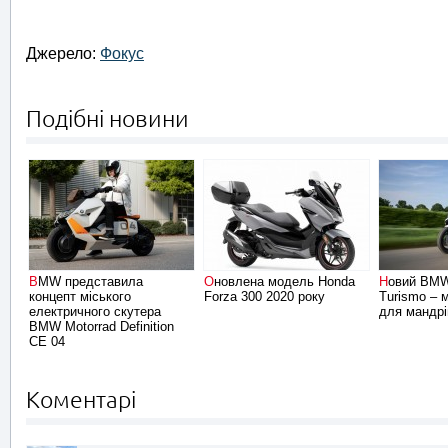
Джерело:
Фокус
Подібні новини
BMW представила
Оновлена модель Honda
Новий BMW C400GT Gran
концепт міського
Forza 300 2020 року
Turismo – 
електричного скутера
для мандрі
BMW Motorrad Definition
CE 04
Коментарі