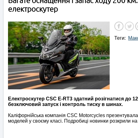
Багате оснащення і запас ходу 200 к
електроскутер
Теги:
Мак
Електроскутер CSC E-RT3 здатний розігнатися до 12
безключовий запуск і контроль тиску в шинах.
Каліфорнійська компанія CSC Motorcycles презентувала
моделей у своєму класі. Подробиці новинки розкрили н