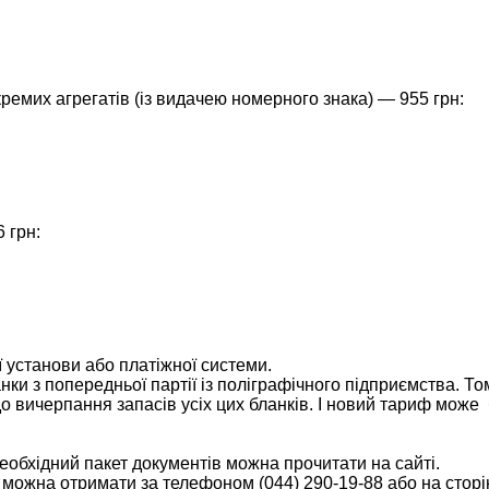
ремих агрегатів (із видачею номерного знака) — 955 грн:
 грн:
 установи або платіжної системи.
нки з попередньої партії із поліграфічного підприємства. То
о вичерпання запасів усіх цих бланків. І новий тариф може
еобхідний пакет документів можна прочитати на сайті.
можна отримати за телефоном (044) 290-19-88 або на сторі