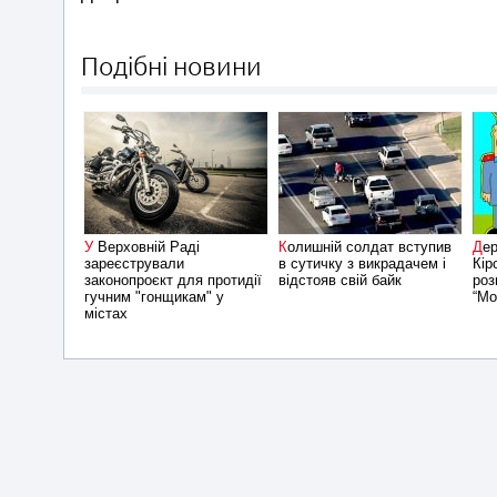
Подібні новини
У Верховній Раді
Колишній солдат вступив
Державтоінспекція
зареєстрували
в сутичку з викрадачем і
Кір
законопроєкт для протидії
відстояв свій байк
роз
гучним "гонщикам" у
“Мо
містах