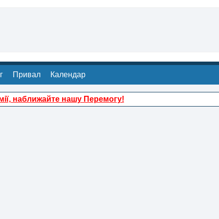
г
Привал
Календар
ії, наближайте нашу Перемогу!