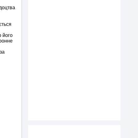
ідоцтва
ється
о його
тронне
за