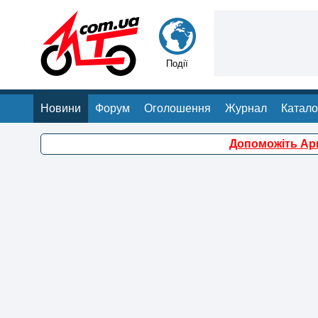
Події
Новини
Форум
Оголошення
Журнал
Катало
Допоможіть Арм