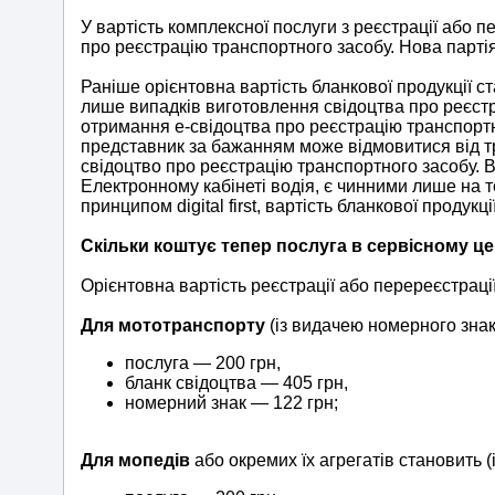
У вартість комплексної послуги з реєстрації або п
про реєстрацію транспортного засобу. Нова парті
Раніше орієнтовна вартість бланкової продукції с
лише випадків виготовлення свідоцтва про реєстра
отримання е-свідоцтва про реєстрацію транспортн
представник за бажанням може відмовитися від т
свідоцтво про реєстрацію транспортного засобу. В
Електронному кабінеті водія, є чинними лише на те
принципом digital first, вартість бланкової продукц
Скільки коштує тепер послуга в сервісному ц
Орієнтовна вартість реєстрації або перереєстраці
Для мототранспорту
(із видачею номерного знак
послуга — 200 грн,
бланк свідоцтва — 405 грн,
номерний знак — 122 грн;
Для мопедів
або окремих їх агрегатів становить 