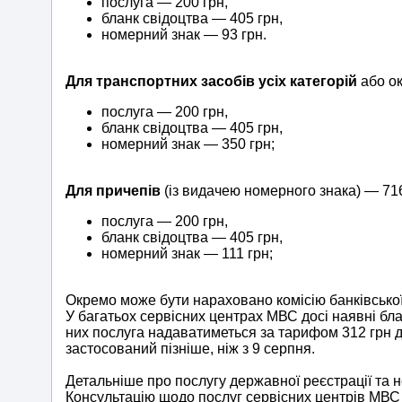
послуга — 200 грн,
бланк свідоцтва — 405 грн,
номерний знак — 93 грн.
Для транспортних засобів усіх категорій
або ок
послуга — 200 грн,
бланк свідоцтва — 405 грн,
номерний знак — 350 грн;
Для причепів
(із видачею номерного знака) — 716
послуга — 200 грн,
бланк свідоцтва — 405 грн,
номерний знак — 111 грн;
Окремо може бути нараховано комісію банківської
У багатьох сервісних центрах МВС досі наявні бла
них послуга надаватиметься за тарифом 312 грн д
застосований пізніше, ніж з 9 серпня.
Детальніше про послугу державної реєстрації та н
Консультацію щодо послуг сервісних центрів МВС 