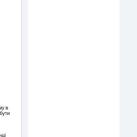
му в
 бути
нці