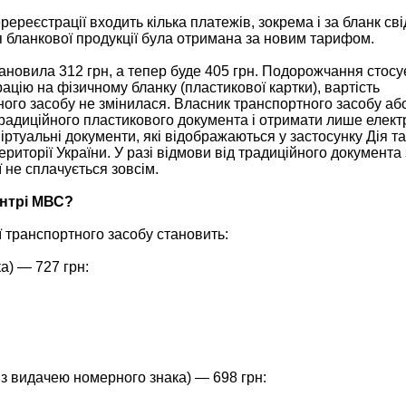
еререєстрації входить кілька платежів, зокрема і за бланк св
я бланкової продукції була отримана за новим тарифом.
тановила 312 грн, а тепер буде 405 грн. Подорожчання стосу
цію на фізичному бланку (пластикової картки), вартість
ого засобу не змінилася. Власник транспортного засобу аб
радиційного пластикового документа і отримати лише елек
іртуальні документи, які відображаються у застосунку Дія та
риторії України. У разі відмови від традиційного документа 
ії не сплачується зовсім.
ентрі МВС?
ї транспортного засобу становить:
а) — 727 грн:
(із видачею номерного знака) — 698 грн: