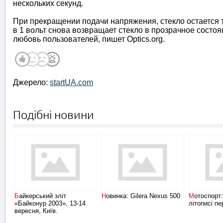
нескольких секунд.
При прекращении подачи напряжения, стекло остается 
в 1 вольт снова возвращает стекло в прозрачное сост
любовь пользователей, пишет Optics.org.
Джерело:
startUA.com
Подібні новини
Байкерський зліт
Новинка: Gilera Nexus 500
Мотоспорт: нові імена в
«Байконур 2003», 13-14
літописі п
вересня, Київ.