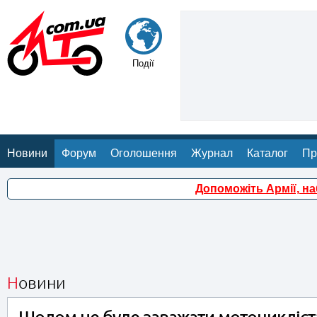
Події
Новини
Форум
Оголошення
Журнал
Каталог
Пр
Допоможіть Армії, н
Новини