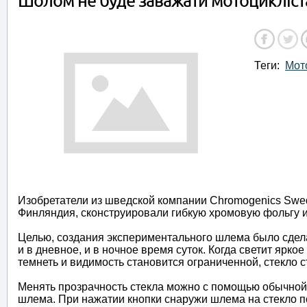
Шолом не буде заважати мотоцикліс
Теги:
Мот
Изобретатели из шведской компании Chromogenics Swed
Финляндия, сконструировали гибкую хромовую фольгу и
Целью, создания экспериментального шлема было сдела
и в дневное, и в ночное время суток. Когда светит ярко
темнеть и видимость становится ограниченной, стекло 
Менять прозрачность стекла можно с помощью обычной 
шлема. При нажатии кнопки снаружи шлема на стекло по