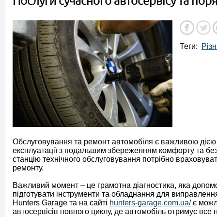
Послуги сучасного автосервісу та пор
Теги:
Різн
Обслуговування та ремонт автомобіля є важливою дією 
експлуатації з подальшим збереженням комфорту та безп
станцію технічного обслуговування потрібно враховуват
ремонту.
Важливий момент – це грамотна діагностика, яка допомож
підготувати інструменти та обладнання для виправленн
Hunters Garage та на сайті
hunters-garage.com.ua/
є можл
автосервісів повного циклу, де автомобіль отримує все 