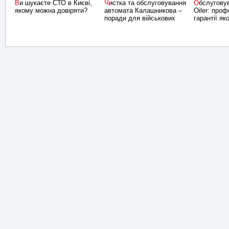
Ви шукаєте СТО в Києві,
Чистка та обслуговування
Обслуговування на СТО
якому можна довіряти?
автомата Калашникова –
Oiler: проф
поради для військових
гарантії яко