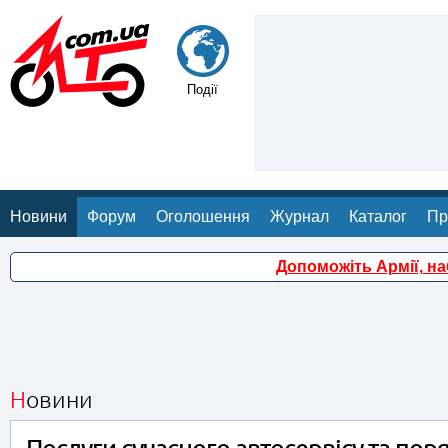
Події
Новини
Форум
Оголошення
Журнал
Каталог
Пр
Допоможіть Армії, н
Новини