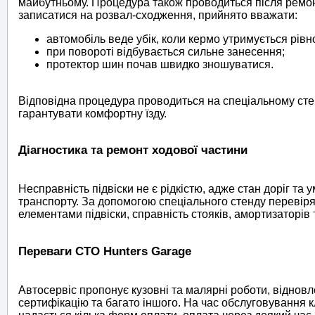
майбутньому. Процедура також проводиться після ремон
записатися на розвал-сходження, прийнято вважати:
автомобіль веде убік, коли кермо утримується рівн
при повороті відбувається сильне занесення;
протектор шин почав швидко зношуватися.
Відповідна процедура проводиться на спеціальному стен
гарантувати комфортну їзду.
Діагностика та ремонт ходової частини
Несправність підвіски не є рідкістю, адже стан доріг т
транспорту. За допомогою спеціального стенду перевіряю
елементами підвіски, справність стояків, амортизаторів
Переваги СТО Hunters Garage
Автосервіс пропонує кузовні та малярні роботи, віднов
сертифікацію та багато іншого. На час обслуговування 