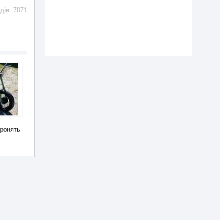
ядів: 7071
оронять