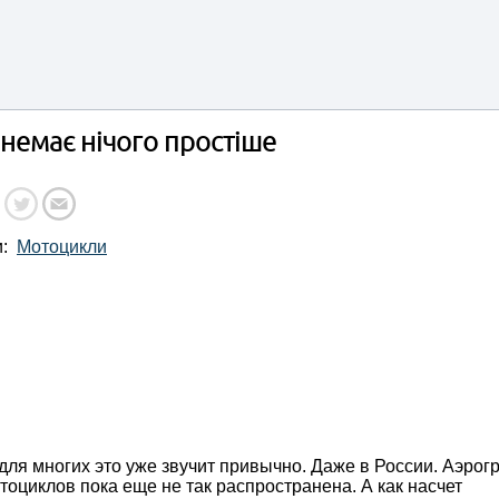
немає нічого простіше
и:
Мотоцикли
ля многих это уже звучит привычно. Даже в России. Аэрог
тоциклов пока еще не так распространена. А как насчет