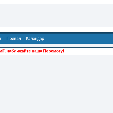
г
Привал
Календар
ії, наближайте нашу Перемогу!