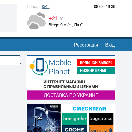
Погода:
Київ
08.08, 19:39
+21
°С
Вітер: 0 м./с., Пн-С
Реєстрація
Вхід