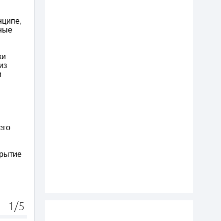
нципе,
тные
ки
из
и
его
крытие
1/5