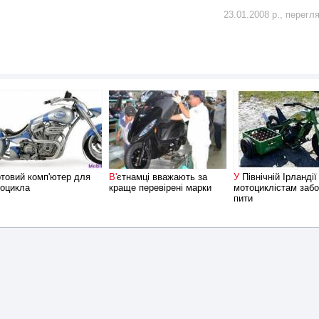
23.01.2008 р., перегл
В'єтнамці вважають за
У Північній Ірландії
оцикла
краще перевірені марки
мотоциклістам заб
пити