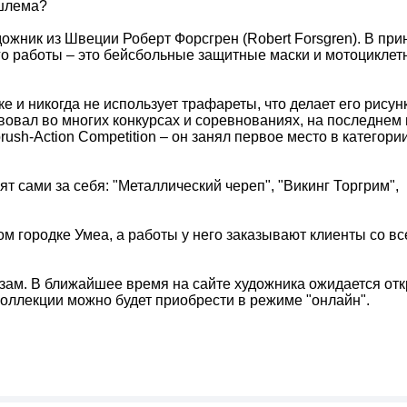
 шлема?
ожник из Швеции Роберт Форсгрен (Robert Forsgren). В при
его работы – это бейсбольные защитные маски и мотоцикле
е и никогда не использует трафареты, что делает его рисун
овал во многих конкурсах и соревнованиях, на последнем 
brush-Action Competition – он занял первое место в категори
т сами за себя: "Металлический череп", "Викинг Торгрим",
 городке Умеа, а работы у него заказывают клиенты со вс
зам. В ближайшее время на сайте художника ожидается от
 коллекции можно будет приобрести в режиме "онлайн".