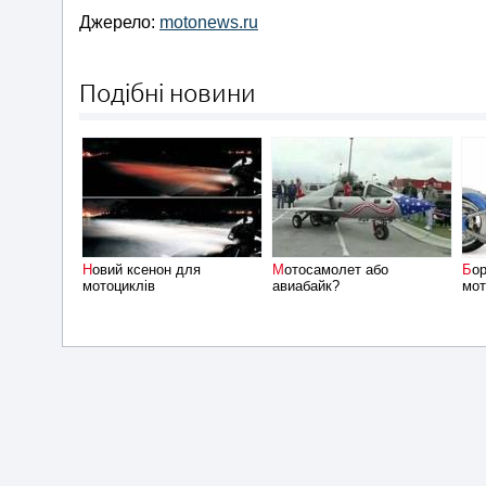
Джерело:
motonews.ru
Подібні новини
Новий ксенон для
Мотосамолет або
Бортовий комп'ютер для
мотоциклів
авиабайк?
мот