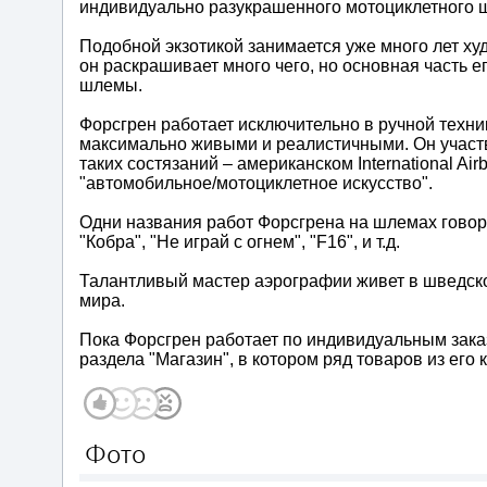
индивидуально разукрашенного мотоциклетного
Подобной экзотикой занимается уже много лет худ
он раскрашивает много чего, но основная часть 
шлемы.
Форсгрен работает исключительно в ручной техник
максимально живыми и реалистичными. Он участв
таких состязаний – американском International Air
"автомобильное/мотоциклетное искусство".
Одни названия работ Форсгрена на шлемах говоря
"Кобра", "Не играй с огнем", "F16", и т.д.
Талантливый мастер аэрографии живет в шведском
мира.
Пока Форсгрен работает по индивидуальным зака
раздела "Магазин", в котором ряд товаров из его
Фото