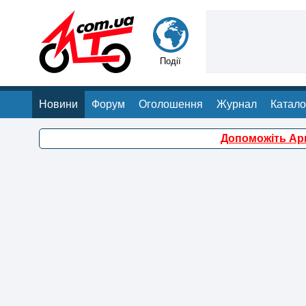
Події
Новини
Форум
Оголошення
Журнал
Катало
Допоможіть Арм