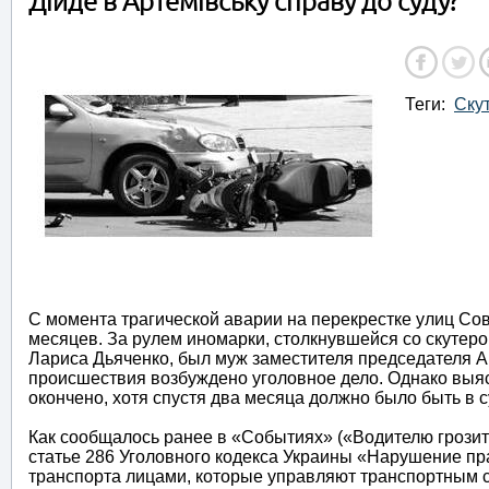
Дійде в Артемівську справу до суду?
Теги:
Ску
С момента трагической аварии на перекрестке улиц Со
месяцев. За рулем иномарки, столкнувшейся со скутер
Лариса Дьяченко, был муж заместителя председателя Ар
происшествия возбуждено уголовное дело. Однако выяс
окончено, хотя спустя два месяца должно было быть в с
Как сообщалось ранее в «Событиях» («Водителю грозит 
статье 286 Уголовного кодекса Украины «Нарушение пр
транспорта лицами, которые управляют транспортным 