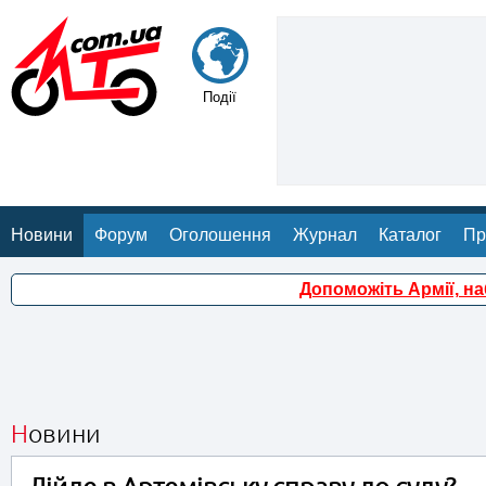
Події
Новини
Форум
Оголошення
Журнал
Каталог
Пр
Допоможіть Армії, н
Новини