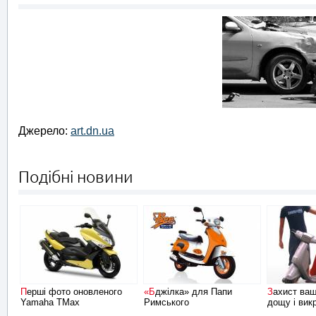
Джерело:
art.dn.ua
Подібні новини
Перші фото оновленого
«Бджілка» для Папи
Захист вашого скутера від
Yamaha TMax
Римського
дощу і вик