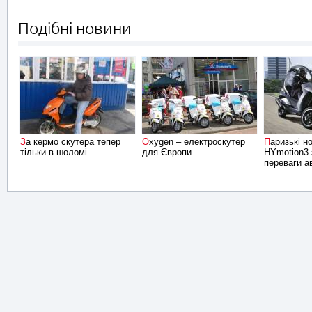
Подібні новини
За кермо скутера тепер
Oxygen – електроскутер
Паризькі новинки: Peugeot
тільки в шоломі
для Європи
HYmotion3 
переваги ав