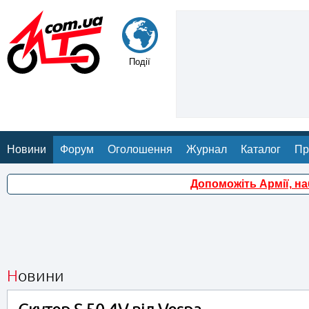
Події
Новини
Форум
Оголошення
Журнал
Каталог
Пр
Допоможіть Армії, н
Новини