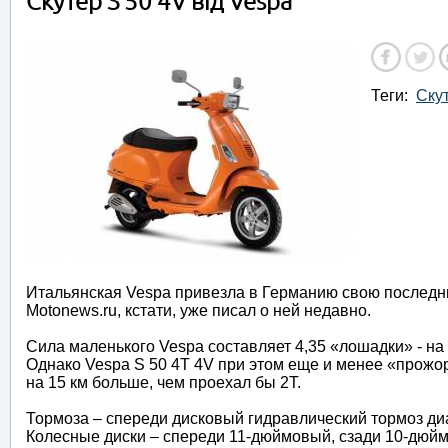
Скутер S 50 4V від Vespa
Теги:
Ску
Итальянская Vespa привезла в Германию свою последнюю
Motonews.ru, кстати, уже писал о ней недавно.
Сила маленького Vespa составляет 4,35 «лошадки» - на 
Однако Vespa S 50 4T 4V при этом еще и менее «прожор
на 15 км больше, чем проехал бы 2Т.
Тормоза – спереди дисковый гидравлический тормоз д
Колесные диски – спереди 11-дюймовый, сзади 10-дюйм