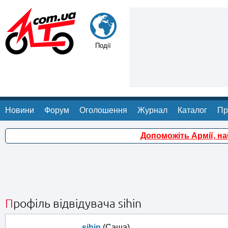
Події
Новини
Форум
Оголошення
Журнал
Каталог
Пр
Допоможіть Армії, н
Профіль відвідувача sihin
sihin
(Саша)