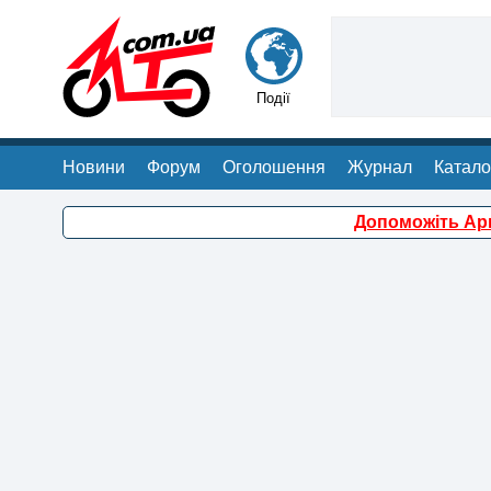
Події
Новини
Форум
Оголошення
Журнал
Катало
Допоможіть Арм