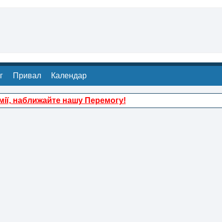
г
Привал
Календар
ії, наближайте нашу Перемогу!